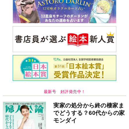
最新号 好評発売中！
実家の処分から終の棲家ま
でどうする？60代からの家
モンダイ
最新号
次号予告