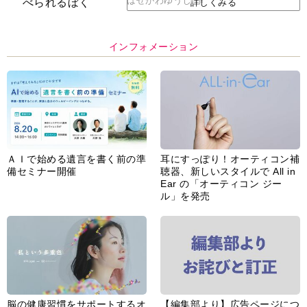
インフォメーション
ＡＩで始める遺言を書く前の準
耳にすっぽり！オーティコン補
備セミナー開催
聴器、新しいスタイルで All in
Ear の「オーティコン ジー
ル」を発売
脳の健康習慣をサポートするオ
【編集部より】広告ページにつ
ープンイヤー型イヤホン
いてのお詫びと訂正
「kikippa イヤホン
HERALBONY モデル」発売