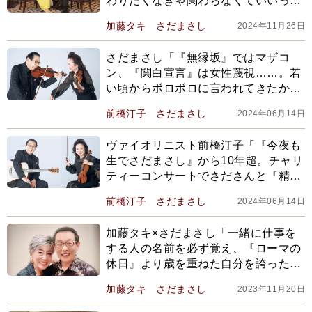
わりたくなきゃ関わらなくていいって
状況が今の日本を作った」【2023編集
加藤タキ
さだまさし
2024年11月26日
部セレクション】
さだまさし「『無縁坂』ではマザコ
ン、『関白宣言』は女性蔑視……。若
い頃からボロボロに言われてきたか
ら、今まで続けられている」
前橋汀子
さだまさし
2024年06月14日
ヴァイオリニスト前橋汀子「『今夜も
生でさだまさし』から10年超。チャリ
ティーコンサートでさださんと『精霊
流し』をヴァイオリンで弾いたこと
前橋汀子
さだまさし
2024年06月14日
も」
加藤タキ×さだまさし「一緒に仕事を
する人の名前を必ず覚え、『ローマの
休日』より歳を重ねた自分を誇ったヘ
プバーン。彼女より素敵な女性はいな
加藤タキ
さだまさし
2023年11月20日
い」