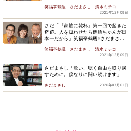
コ
笑福亭鶴瓶
さだまさし
清水ミチコ
2021年12月09日
さだ「『家族に乾杯』第一回で起きた
奇跡。人を扱わせたら鶴瓶ちゃんが日
本一だから」笑福亭鶴瓶×さだまさし×
清水ミチコ
笑福亭鶴瓶
さだまさし
清水ミチコ
2021年12月09日
さだまさし「歌い、聴く自由を取り戻
すために。僕なりに闘い続けます」
さだまさし
2020年07月01日
ランキング
ウイークリー
デイリー