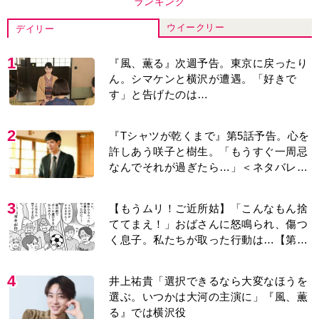
1
『風、薫る』次週予告。東京に戻ったり
ん。シマケンと横沢が遭遇。「好きで
す」と告げたのは…
2
『Tシャツが乾くまで』第5話予告。心を
許しあう咲子と樹生。「もうすぐ一周忌
なんでそれが過ぎたら…」＜ネタバレあ
り＞
3
【もうムリ！ご近所姑】「こんなもん捨
ててまえ！」おばさんに怒鳴られ、傷つ
く息子。私たちが取った行動は…【第3
話】
4
井上祐貴「選択できるなら大変なほうを
選ぶ。いつかは大河の主演に」『風、薫
る』では横沢役
5
『風、薫る』主演の見上愛「りんは恋愛