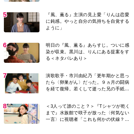
に鈍感。やっと自分の気持ちを自覚する
ように」
6
明日の『風、薫る』あらすじ。ついに感
染が収束。黒川は、りんにある提案をす
る＜ネタバレあり＞
7
演歌歌手・市川由紀乃「更年期かと思っ
たら〈卵巣がん〉だった。９ヵ月の闘病
を経て復帰。若くして逝った兄の手紙を
今も支えに」【2026上半期BEST】
8
＜3人って誰のこと？＞『Tシャツが乾く
まで』水族館で咲子が放った〈何気ない
一言〉に視聴者「これも何かの伏線？」
「子どもの話だと…」
9
【もうムリ！ご近所姑】「今日はどこ行
くん？」出かける度に聞いてくる近所の