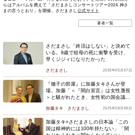
らはアルバムを携えて「さだまさしコンサートツアー2026 神さ
まの言うとおり」を開催。さだまさし
公式サイト
著者一覧
さだまさし「終活はしない」と決めて
いる。9歳で祖母の死に衝撃を受け、
早くジジィになりたかった
さだまさし
2026年05月07日
『徹子の部屋』に加藤タキさんが登
場。加藤「＜『関白宣言』は女性蔑視
＞と騒がれたとき、女性初の国会議員
で母のシヅエが庇ったワケは…」さだ
加藤タキ
さだまさし
2025年08月08日
まさしと振り返る『関白宣言』騒動
加藤タキ×さだまさしの日本論「この
国は精神的には100年持たない」「関