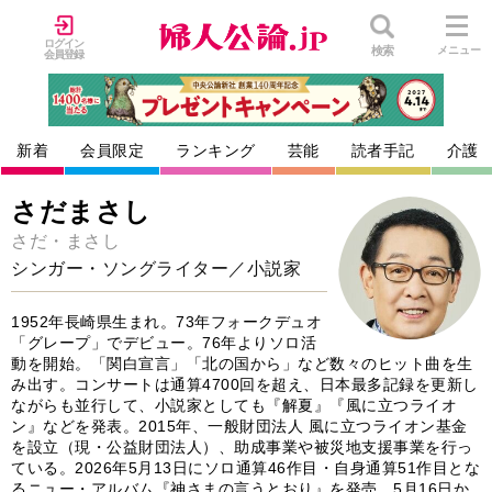
ログイン
検索
メニュー
会員登録
新着
会員限定
ランキング
芸能
読者手記
介護
さだまさし
さだ・まさし
シンガー・ソングライター／小説家
1952年長崎県生まれ。73年フォークデュオ
「グレープ」でデビュー。76年よりソロ活
動を開始。「関白宣言」「北の国から」など数々のヒット曲を生
み出す。コンサートは通算4700回を超え、日本最多記録を更新し
ながらも並行して、小説家としても『解夏』『風に立つライオ
ン』などを発表。2015年、一般財団法人 風に立つライオン基金
を設立（現・公益財団法人）、助成事業や被災地支援事業を行っ
ている。2026年5月13日にソロ通算46作目・自身通算51作目とな
るニュー・アルバム『神さまの言うとおり』を発売。5月16日か