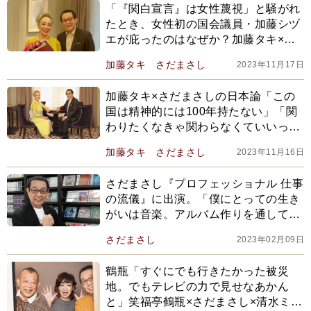
「『関白宣言』は女性蔑視」と騒がれ
たとき、女性初の国会議員・加藤シヅ
エが庇ったのはなぜか？加藤タキ×さ
だまさしが振り返る『関白宣言』騒動
加藤タキ
さだまさし
2023年11月17日
加藤タキ×さだまさしの日本論「この
国は精神的には100年持たない」「関
わりたくなきゃ関わらなくていいって
状況が今の日本を作った」
加藤タキ
さだまさし
2023年11月16日
さだまさし『プロフェッショナル 仕事
の流儀』に出演。「僕にとっての生き
がいは音楽。アルバム作りを通して、
一人では生きていけないと感じる」
さだまさし
2023年02月09日
鶴瓶「すぐにでも行きたかった被災
地。でもテレビの力で見せなあかん
と」笑福亭鶴瓶×さだまさし×清水ミチ