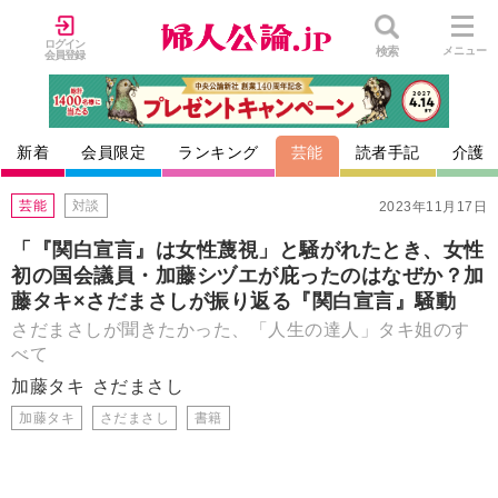
ログイン
検索
メニュー
会員登録
新着
会員限定
ランキング
芸能
読者手記
介護
芸能
対談
2023年11月17日
「『関白宣言』は女性蔑視」と騒がれたとき、女性
初の国会議員・加藤シヅエが庇ったのはなぜか？加
藤タキ×さだまさしが振り返る『関白宣言』騒動
さだまさしが聞きたかった、「人生の達人」タキ姐のす
べて
加藤タキ
さだまさし
加藤タキ
さだまさし
書籍