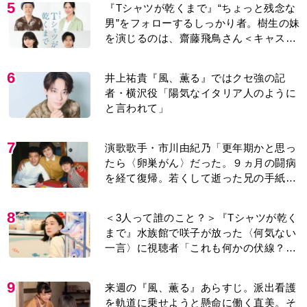
5
『Tシャツが乾くまで』“ちょっと残念な
男”をフォローするしっかり者。樹生の妹
を演じるのは、齋藤飛鳥さん＜キャスト
紹介＞
6
井上祐貴『風、薫る』ではクセ強の記
者・横沢役「陽気なイタリア人のように
と言われて」
7
演歌歌手・市川由紀乃「更年期かと思っ
たら〈卵巣がん〉だった。９ヵ月の闘病
を経て復帰。若くして逝った兄の手紙を
今も支えに」【2026上半期BEST】
8
＜3人って誰のこと？＞『Tシャツが乾く
まで』水族館で咲子が放った〈何気ない
一言〉に視聴者「これも何かの伏線？」
「子どもの話だと…」
9
来週の『風、薫る』あらすじ。派出看護
を軌道に乗せようと懸命に働く直美。そ