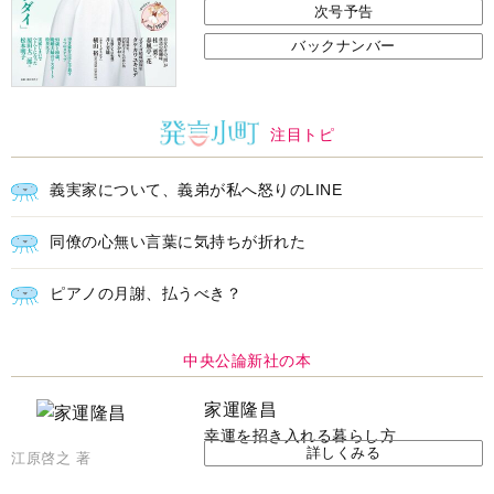
次号予告
バックナンバー
注目トピ
義実家について、義弟が私へ怒りのLINE
同僚の心無い言葉に気持ちが折れた
ピアノの月謝、払うべき？
中央公論新社の本
家運隆昌
幸運を招き入れる暮らし方
詳しくみる
江原啓之 著