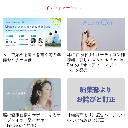
インフォメーション
ＡＩで始める遺言を書く前の準
耳にすっぽり！オーティコン補
備セミナー開催
聴器、新しいスタイルで All in
Ear の「オーティコン ジー
ル」を発売
脳の健康習慣をサポートするオ
【編集部より】広告ページにつ
ープンイヤー型イヤホン
いてのお詫びと訂正
「kikippa イヤホン