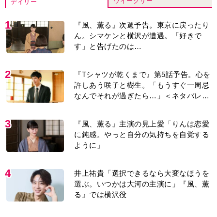
ウイークリー
デイリー
1
『風、薫る』次週予告。東京に戻ったり
ん。シマケンと横沢が遭遇。「好きで
す」と告げたのは…
2
『Tシャツが乾くまで』第5話予告。心を
許しあう咲子と樹生。「もうすぐ一周忌
なんでそれが過ぎたら…」＜ネタバレあ
り＞
3
『風、薫る』主演の見上愛「りんは恋愛
に鈍感。やっと自分の気持ちを自覚する
ように」
4
井上祐貴「選択できるなら大変なほうを
選ぶ。いつかは大河の主演に」『風、薫
る』では横沢役