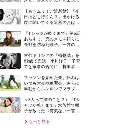
さん。善意がどんどんエスカ
レートして…【第2話】
【もうムリ！ご近所姑】「今
日はどこ行くん？」出かける
度に聞いてくる近所のおばさ
ん。毎日監視される生活が始
『Tシャツが乾くまで』第5話
まり…【第1話】
あらすじ。充のメモを頼りに
長野を訪ねた咲子。一方の樹
生の元にもある人物が…＜ネ
古代ギリシアの『植物誌』を
タバレあり＞
82歳で完訳・小川洋子「子育
てと家事の合間に、哲学者テ
オプラストスと向き合った50
マラソンを始めた夫。休みは
年」
いつも大会や練習会。さらに
早朝からルンルンでマラソン
仲間の女性をお迎えに行くよ
0
＜3人って誰のこと？＞『Tシ
うになり…
ャツが乾くまで』水族館で咲
子が放った〈何気ない一言〉
に視聴者「これも何かの伏
もっと見る
線？」「子どもの話だと…」