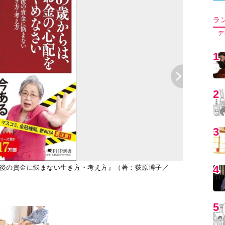
ラ
デ
1
2
3
4
老後の資金に悩まない生き方・考え方』（著：荻原博子／
（写真提供：Ph
5