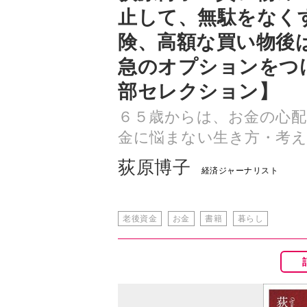
止して、無駄をなく
険、高額な買い物後
急のオプションをつけ
部セレクション】
６５歳からは、お金の心配
金に悩まない生き方・考え
荻原博子
経済ジャーナリスト
老後資金
お金
書籍
暮らし