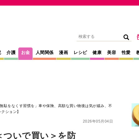
記
介護
お金
人間関係
漫画
レシピ
健康
美容
性愛
無駄をなくす習慣を」車や保険、高額な買い物後は気が緩み、不
レクション】
2026年05月04日
＜ついで買い＞を防