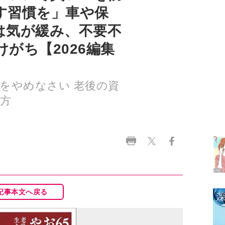
す習慣を」車や保
は気が緩み、不要不
がち【2026編集
をやめなさい 老後の資
方
記事本文へ戻る