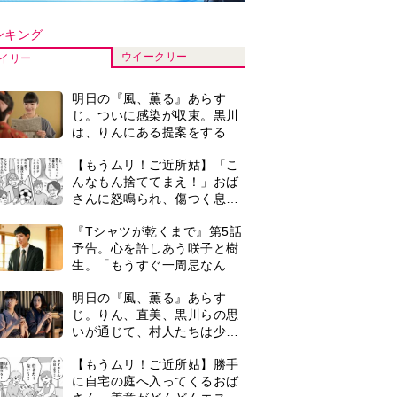
ンキング
ウイークリー
イリー
明日の『風、薫る』あらす
じ。ついに感染が収束。黒川
は、りんにある提案をする＜
ネタバレあり＞
【もうムリ！ご近所姑】「こ
んなもん捨ててまえ！」おば
さんに怒鳴られ、傷つく息
子。私たちが取った行動は…
『Tシャツが乾くまで』第5話
【第3話】
予告。心を許しあう咲子と樹
生。「もうすぐ一周忌なんで
それが過ぎたら…」＜ネタバ
oto AC）
明日の『風、薫る』あらす
レあり＞
じ。りん、直美、黒川らの思
いが通じて、村人たちは少し
ずつ理解を示し始める＜ネタ
【もうムリ！ご近所姑】勝手
バレあり＞
に自宅の庭へ入ってくるおば