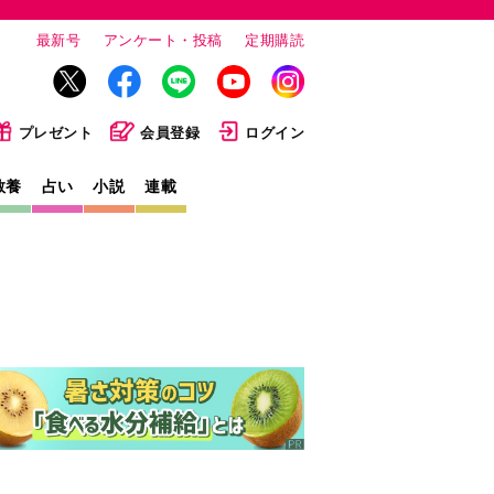
最新号
アンケート・投稿
定期購読
プレゼント
会員登録
ログイン
教養
占い
小説
連載