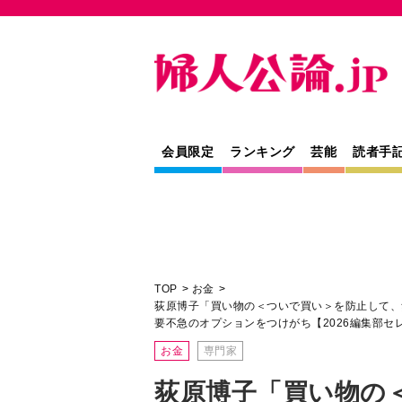
会員限定
ランキング
芸能
読者手
TOP
お金
荻原博子「買い物の＜ついで買い＞を防止して、
要不急のオプションをつけがち【2026編集部セ
お金
専門家
荻原博子「買い物の