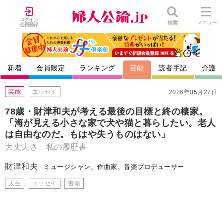
ログイン
検索
メニュー
会員登録
新着
会員限定
ランキング
芸能
読者手記
介護
芸能
エッセイ
2026年05月27日
78歳・財津和夫が考える最後の目標と終の棲家。
「海が見える小さな家で犬や猫と暮らしたい。老人
は自由なのだ。もはや失うものはない」
大丈夫さ 私の履歴書
財津和夫
ミュージシャン、作曲家、音楽プロデューサー
人生
エッセイ
書籍