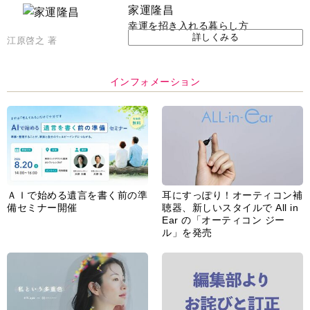
脳の健康習慣をサポートするオ
【編集部より】広告ページにつ
ープンイヤー型イヤホン
いてのお詫びと訂正
「kikippa イヤホン
HERALBONY モデル」発売
あなたのペット自慢を教えてく
【編集部より】公式アドレスの
ださい！
不正利用について
インフォメーション一覧