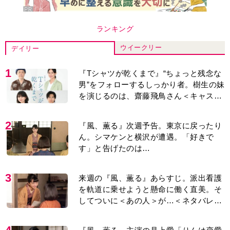
り＞
4
『風、薫る』主演の見上愛「りんは恋愛
に鈍感。やっと自分の気持ちを自覚する
ように」
5
演歌歌手・市川由紀乃「更年期かと思っ
たら〈卵巣がん〉だった。９ヵ月の闘病
を経て復帰。若くして逝った兄の手紙を
今も支えに」【2026上半期BEST】
6
井上祐貴「選択できるなら大変なほうを
選ぶ。いつかは大河の主演に」『風、薫
る』では横沢役
7
『風、薫る』見上愛「りんの心が病気に
なっていく演技が難しくて。看護は想像
以上に心を使う仕事」