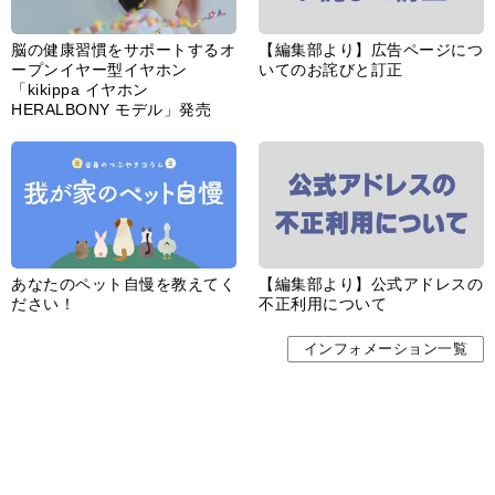
婦人公論とは
サイトポリシー／データの収集と利用について
「ｆｆ倶楽部」会員規約
「ｆｆ倶楽部」よくあるご質問
お問い合わせ
広告掲載
CHUOKORON-SHINSHA,INC.All right reserved