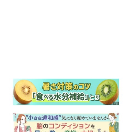
ランキング
ウイークリー
デイリー
1
『Tシャツが乾くまで』“ちょっと残念な
男”をフォローするしっかり者。樹生の妹
を演じるのは、齋藤飛鳥さん＜キャスト
紹介＞
2
『風、薫る』次週予告。東京に戻ったり
ん。シマケンと横沢が遭遇。「好きで
す」と告げたのは…
3
来週の『風、薫る』あらすじ。派出看護
を軌道に乗せようと懸命に働く直美。そ
してついに＜あの人＞が…＜ネタバレあ