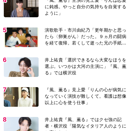
8
井上祐貴『風、薫る』ではクセ強の記
者・横沢役「陽気なイタリア人のように
と言われて」
9
【もうムリ！ご近所姑】「こんなもん捨
ててまえ！」おばさんに怒鳴られ、傷つ
く息子。私たちが取った行動は…【第3
話】
10
『Tシャツが乾くまで』第5話あらすじ。
充のメモを頼りに長野を訪ねた咲子。一
方の樹生の元にもある人物が…＜ネタバ
レあり＞
もっと見る