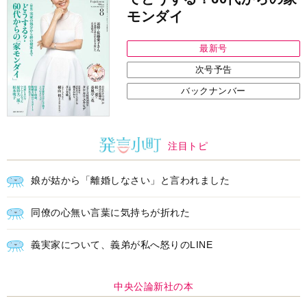
中央公論新社の本
家運隆昌
幸運を招き入れる暮らし方
詳しくみる
江原啓之 著
インフォメーション
ＡＩで始める遺言を書く前の準
耳にすっぽり！オーティコン補
備セミナー開催
聴器、新しいスタイルで All in
Ear の「オーティコン ジー
ル」を発売