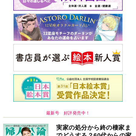
実家の処分から終の棲家ま
でどうする？60代からの家
モンダイ
最新号
次号予告
バックナンバー
注目トピ
娘が姑から「離婚しなさい」と言われました
同僚の心無い言葉に気持ちが折れた
義実家について、義弟が私へ怒りのLINE