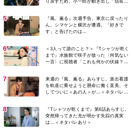
は…＜ネタバレあり＞
9
演歌歌手・市川由紀乃「更年期かと思っ
たら〈卵巣がん〉だった。９ヵ月の闘病
を経て復帰。若くして逝った兄の手紙を
今も支えに」【2026上半期BEST】
10
作家・中島京子「60歳からはじめた、月
1回の〈ぼーっと日帰り旅〉。1泊以上の
旅行とは違い、思い立ってフラッと出か
けられるのがいいところ」【2026上半期
BEST】
もっと見る
MOVIE