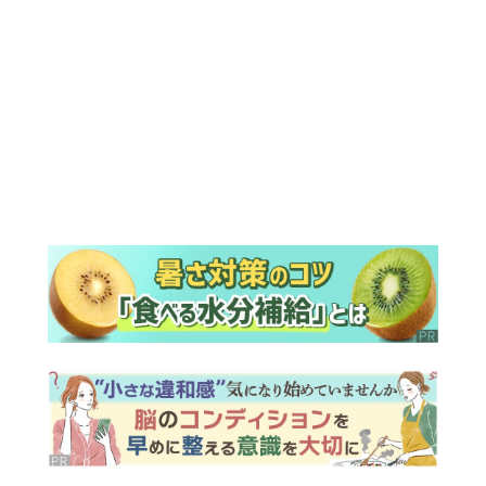
ランキング
ウイークリー
デイリー
1
明日の『風、薫る』あらすじ。りんの元
には思わぬ来訪者がやってきて…＜ネタ
バレあり＞
2
『風、薫る』見上愛「りんの心が病気に
なっていく演技が難しくて。看護は想像
以上に心を使う仕事」
3
『Tシャツが乾くまで』“ちょっと残念な
男”をフォローするしっかり者。樹生の妹
を演じるのは、齋藤飛鳥さん＜キャスト
紹介＞