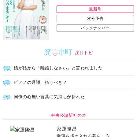
家運隆昌
幸運を招き入れる暮らし方
詳しくみる
江原啓之 著
インフォメーション
ＡＩで始める遺言を書く前の準
耳にすっぽり！オーティコン補
備セミナー開催
聴器、新しいスタイルで All in
Ear の「オーティコン ジー
ル」を発売