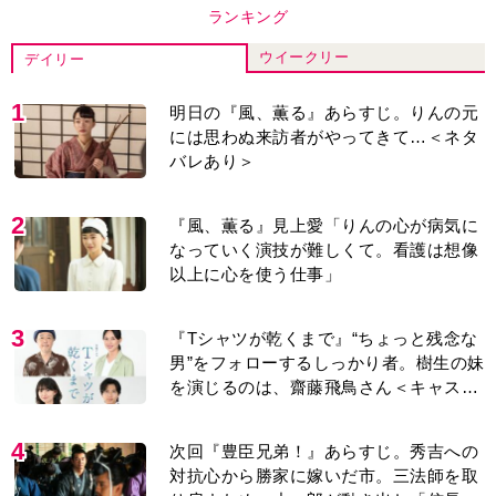
4
次回『豊臣兄弟！』あらすじ。秀吉への
対抗心から勝家に嫁いだ市。三法師を取
り戻すため、小一郎が動き出し「信長の
葬儀」を仕掛けるが…＜ネタバレあり＞
5
『風、薫る』次週予告。東京に戻ったり
ん。シマケンと横沢が遭遇。「好きで
す」と告げたのは…
6
＜3人って誰のこと？＞『Tシャツが乾く
まで』水族館で咲子が放った〈何気ない
一言〉に視聴者「これも何かの伏線？」
「子どもの話だと…」
7
来週の『風、薫る』あらすじ。派出看護
を軌道に乗せようと懸命に働く直美。そ
してついに＜あの人＞が…＜ネタバレあ
り＞
8
『Tシャツが乾くまで』第6話あらすじ。
突然帰ってきた充が明かす失踪の真実