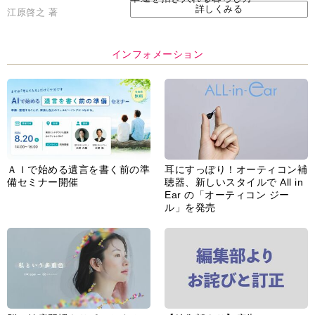
脳の健康習慣をサポートするオ
【編集部より】広告ページにつ
ープンイヤー型イヤホン
いてのお詫びと訂正
「kikippa イヤホン
HERALBONY モデル」発売
あなたのペット自慢を教えてく
【編集部より】公式アドレスの
ださい！
不正利用について
インフォメーション一覧