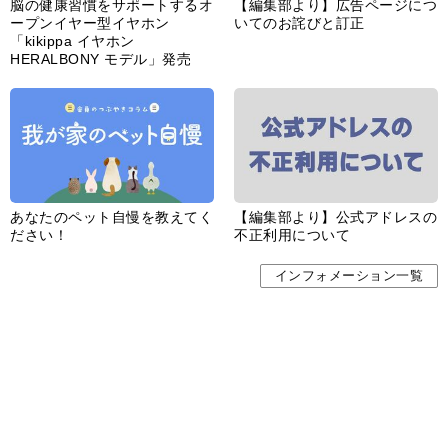
婦人公論とは
サイトポリシー／データの収集と利用について
「ｆｆ倶楽部」会員規約
「ｆｆ倶楽部」よくあるご質問
お問い合わせ
広告掲載
CHUOKORON-SHINSHA,INC.All right reserved