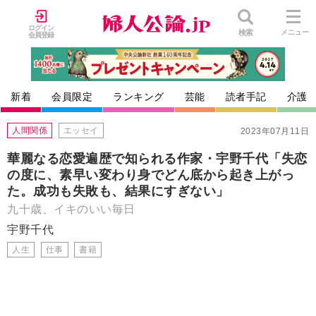
ログイン
検索
メニュー
会員登録
新着
会員限定
ランキング
芸能
読者手記
介護
人間関係
エッセイ
2023年07月11日
華麗なる恋愛遍歴で知られる作家・宇野千代「失恋
の度に、素早い変わり身でどん底から起き上がっ
た。成功も失敗も、結果にすぎない」
九十歳、イキのいい毎日
宇野千代
人生
仕事
書籍