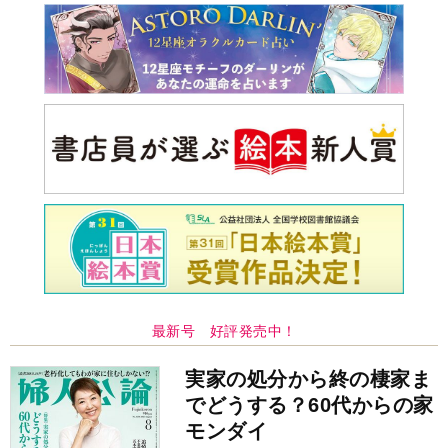
でどうする？60代からの家
モンダイ
最新号
次号予告
バックナンバー
注目トピ
娘が姑から「離婚しなさい」と言われました
ピアノの月謝、払うべき？
同僚の心無い言葉に気持ちが折れた
中央公論新社の本