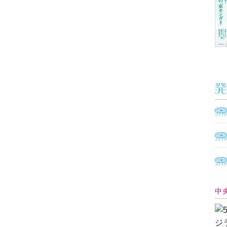
Ａ
く
催
脳
ト
型イ
ヤホ
モ
あ
教