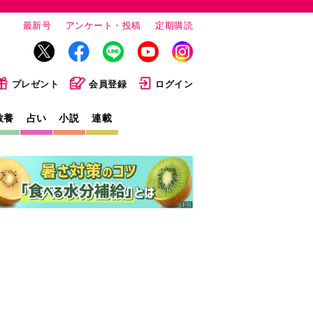
最新号
アンケート・投稿
定期購読
プレゼント
会員登録
ログイン
教養
占い
小説
連載