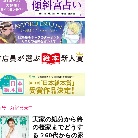
バックナンバー
注目トピ
同僚の心無い言葉に気持ちが折れた
義実家について、義弟が私へ怒りのLINE
ピアノの月謝、払うべき？
央公論新社の本
52ヘルツのクジラたち
町田そのこ 著
詳しくみる
ンフォメーション