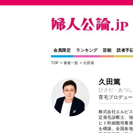
会員限定
ランキング
芸能
読者手
TOP
著者一覧
久田篤
久田篤
ひさだ・あつし
育毛プロデュー
株式会社エルピス
定発毛診断士、強
ヒト幹細胞培養液
を構築。全国各地