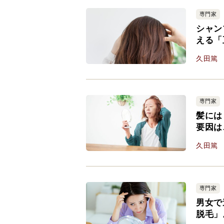
専門家
シャン
える「
久田篤
専門家
髪には
要因は
久田篤
専門家
男女で
脱毛」