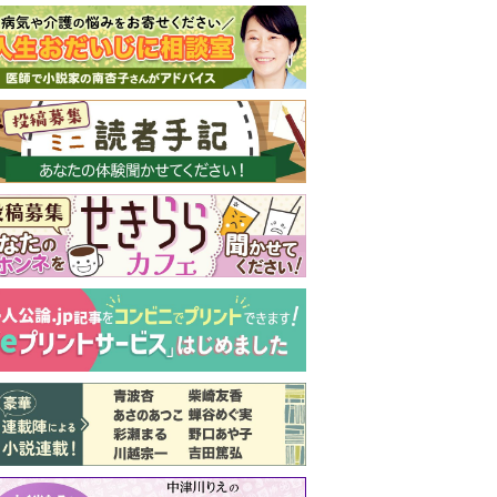
新号 好評発売中！
実家の処分から終
の棲家までどうす
る？60代からの家
モンダイ
最新号
次号予告