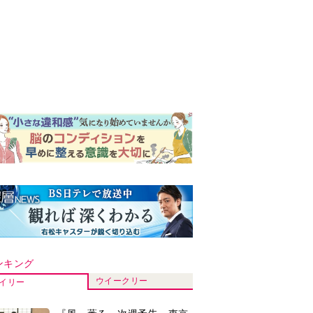
ンキング
ウイークリー
イリー
『風、薫る』次週予告。東京
に戻ったりん。シマケンと横
沢が遭遇。「好きです」と告
げたのは…
『Tシャツが乾くまで』“ちょ
っと残念な男”をフォローする
しっかり者。樹生の妹を演じ
るのは、齋藤飛鳥さん＜キャ
『風、薫る』主演の見上愛
スト紹介＞
「りんは恋愛に鈍感。やっと
自分の気持ちを自覚するよう
に」
演歌歌手・市川由紀乃「更年
期かと思ったら〈卵巣がん〉
だった。９ヵ月の闘病を経て