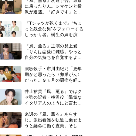
復帰。若くして逝った兄の手
井上祐貴『風、薫る』ではク
紙を今も支えに」【2026上半
セ強の記者・横沢役「陽気な
期BEST】
イタリア人のようにと言われ
て」
来週の『風、薫る』あらす
じ。派出看護を軌道に乗せよ
うと懸命に働く直美。そして
ついに＜あの人＞が…＜ネタ
『Tシャツが乾くまで』第5話
バレあり＞
予告。心を許しあう咲子と樹
生。「もうすぐ一周忌なんで
それが過ぎたら…」＜ネタバ
井上祐貴「選択できるなら大
レあり＞
変なほうを選ぶ。いつかは大
河の主演に」『風、薫る』で
は横沢役
＜3人って誰のこと？＞『Tシ
ャツが乾くまで』水族館で咲
子が放った〈何気ない一言〉
に視聴者「これも何かの伏
0
『風、薫る』見上愛「りんの
線？」「子どもの話だと…」
心が病気になっていく演技が
難しくて。看護は想像以上に