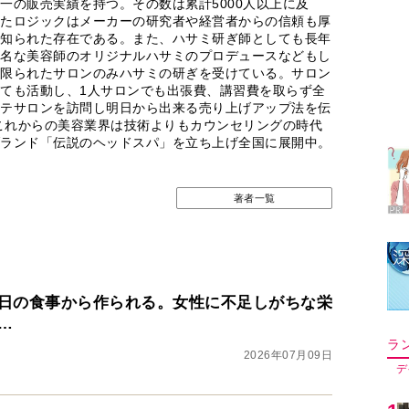
一の販売実績を持つ。その数は累計5000人以上に及
たロジックはメーカーの研究者や経営者からの信頼も厚
知られた存在である。また、ハサミ研ぎ師としても長年
名な美容師のオリジナルハサミのプロデュースなどもし
限られたサロンのみハサミの研ぎを受けている。サロン
ラ
ても活動し、1人サロンでも出張費、講習費を取らず全
テサロンを訪問し明日から出来る売り上げアップ法を伝
デ
りこれからの美容業界は技術よりもカウンセリングの時代
ランド「伝説のヘッドスパ」を立ち上げ全国に展開中。
1
著者一覧
2
3
日の食事から作られる。女性に不足しがちな栄
…
2026年07月09日
4