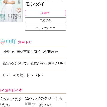
Ｉで始める遺言を書
耳にすっぽり！オーテ
前の準備セミナー開
ィコン補聴器、新しい
スタイルで All in Ear
の「オーティコン ジー
ル」を発売
の健康習慣をサポー
【編集部より】広告ペ
するオープンイヤー
ージについてのお詫び
ヤホン「kikippa イ
と訂正
ン HERALBONY
デル」発売
なたのペット自慢を
【編集部より】公式ア
えてください！
ドレスの不正利用につ