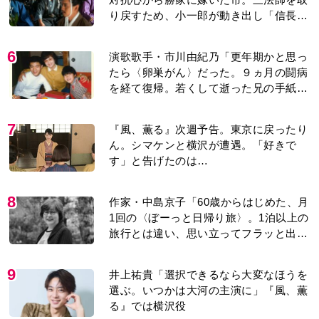
6
演歌歌手・市川由紀乃「更年期かと思っ
たら〈卵巣がん〉だった。９ヵ月の闘病
を経て復帰。若くして逝った兄の手紙を
今も支えに」【2026上半期BEST】
7
『風、薫る』次週予告。東京に戻ったり
ん。シマケンと横沢が遭遇。「好きで
す」と告げたのは…
8
作家・中島京子「60歳からはじめた、月
1回の〈ぼーっと日帰り旅〉。1泊以上の
旅行とは違い、思い立ってフラッと出か
けられるのがいいところ」【2026上半期
BEST】
9
井上祐貴「選択できるなら大変なほうを
選ぶ。いつかは大河の主演に」『風、薫
る』では横沢役
10
3歳で織田家当主となった信長の孫・三