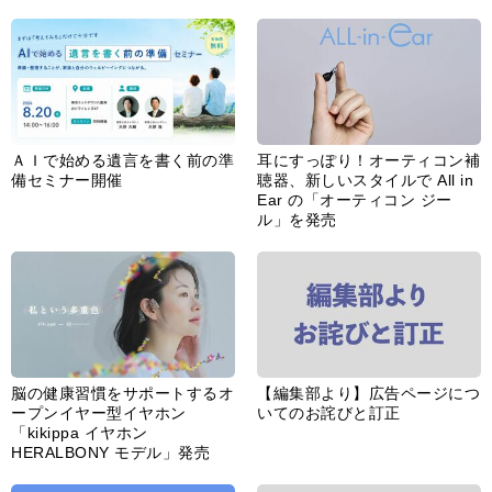
ＡＩで始める遺言を書く前の準
耳にすっぽり！オーティコン補
備セミナー開催
聴器、新しいスタイルで All in
Ear の「オーティコン ジー
ル」を発売
脳の健康習慣をサポートするオ
【編集部より】広告ページにつ
ープンイヤー型イヤホン
いてのお詫びと訂正
「kikippa イヤホン
HERALBONY モデル」発売