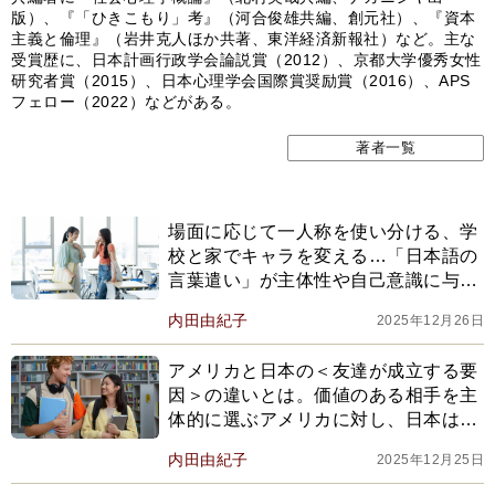
版）、『「ひきこもり」考』（河合俊雄共編、創元社）、『資本
主義と倫理』（岩井克人ほか共著、東洋経済新報社）など。主な
受賞歴に、日本計画行政学会論説賞（2012）、京都大学優秀女性
研究者賞（2015）、日本心理学会国際賞奨励賞（2016）、APS
フェロー（2022）などがある。
著者一覧
場面に応じて一人称を使い分ける、学
校と家でキャラを変える…「日本語の
言葉遣い」が主体性や自己意識に与え
る影響とは
内田由紀子
2025年12月26日
アメリカと日本の＜友達が成立する要
因＞の違いとは。価値のある相手を主
体的に選ぶアメリカに対し、日本は…
内田由紀子
2025年12月25日