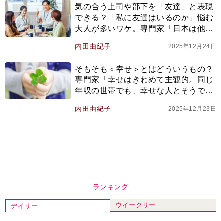
気の合う上司や部下を「友達」と表現
できる？「私に友達はいるのか」悩む
大人が多いワケ。専門家「日本は他国
に比べ『友達』の定義が限定的で…」
内田由紀子
2025年12月24日
そもそも＜幸せ＞とはどういうもの？
専門家「幸せはきわめて主観的。同じ
年収の世帯でも、幸せな人とそうでな
い人がいて…」
内田由紀子
2025年12月23日
ランキング
ウイークリー
デイリー
1
来週の『風、薫る』あらすじ。派出看護
を軌道に乗せようと懸命に働く直美。そ