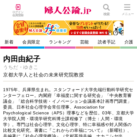
ログイン
検索
メニュー
会員登録
新着
会員限定
ランキング
芸能
読者手記
介護
内田由紀子
うちだ・ゆきこ
京都大学人と社会の未来研究院教授
1975年、兵庫県生まれ。スタンフォード大学先端行動科学研究セ
ンターフェロー。内閣府「幸福度に関する研究会」「中央教育審
議会」「総合科学技術・イノベーション会議基本計画専門調査」
委員、日本社会心理学会常任理事、Association for
Psychological Science（APS）理事などを歴任。03年、京都大学
大学院人間・環境学研究科博士課程修了（博士：人間・環境
学）。専門は社会心理学、文化心理学、特に幸福感や対人関係の
比較文化研究。著書に『これからの幸福について』（新曜社）、
共編著に『社会心理学概論』（北村英哉共編、ナカニシヤ出