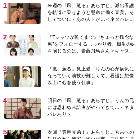
してついに＜あの人＞が…＜ネタバレあ
り＞
2
『Tシャツが乾くまで』“ちょっと残念な
男”をフォローするしっかり者。樹生の妹
を演じるのは、齋藤飛鳥さん＜キャスト
紹介＞
3
『風、薫る』見上愛「りんの心が病気に
なっていく演技が難しくて。看護は想像
以上に心を使う仕事」
4
明日の『風、薫る』あらすじ。りんの元
には思わぬ来訪者がやってきて…＜ネタ
バレあり＞
5
次回『豊臣兄弟！』あらすじ。秀吉への
対抗心から勝家に嫁いだ市。三法師を取
り戻すため、小一郎が動き出し「信長の
葬儀」を仕掛けるが…＜ネタバレあり＞