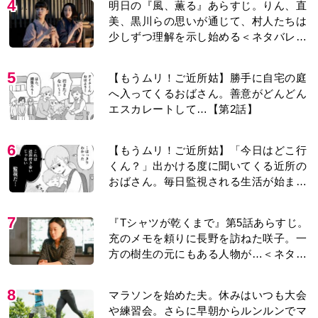
少しずつ理解を示し始める＜ネタバレあ
り＞
5
【もうムリ！ご近所姑】勝手に自宅の庭
へ入ってくるおばさん。善意がどんどん
エスカレートして…【第2話】
6
【もうムリ！ご近所姑】「今日はどこ行
くん？」出かける度に聞いてくる近所の
おばさん。毎日監視される生活が始ま
り…【第1話】
7
『Tシャツが乾くまで』第5話あらすじ。
充のメモを頼りに長野を訪ねた咲子。一
方の樹生の元にもある人物が…＜ネタバ
レあり＞
8
マラソンを始めた夫。休みはいつも大会
や練習会。さらに早朝からルンルンでマ
ラソン仲間の女性をお迎えに行くように
なり…