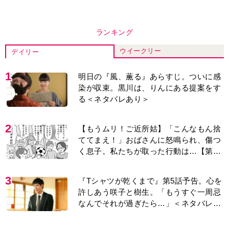
ランキング
ウイークリー
デイリー
1
明日の『風、薫る』あらすじ。ついに感
染が収束。黒川は、りんにある提案をす
る＜ネタバレあり＞
2
【もうムリ！ご近所姑】「こんなもん捨
ててまえ！」おばさんに怒鳴られ、傷つ
く息子。私たちが取った行動は…【第3
話】
3
『Tシャツが乾くまで』第5話予告。心を
許しあう咲子と樹生。「もうすぐ一周忌
なんでそれが過ぎたら…」＜ネタバレあ
り＞
4
明日の『風、薫る』あらすじ。りん、直
美、黒川らの思いが通じて、村人たちは