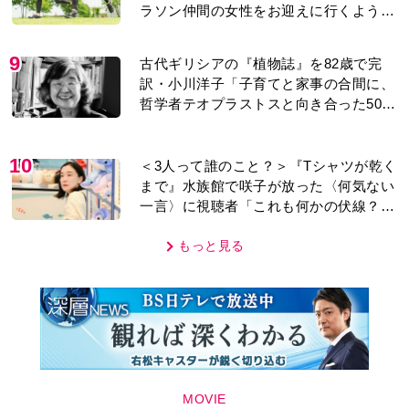
9
古代ギリシアの『植物誌』を82歳で完
訳・小川洋子「子育てと家事の合間に、
哲学者テオプラストスと向き合った50
年」
10
＜3人って誰のこと？＞『Tシャツが乾く
まで』水族館で咲子が放った〈何気ない
一言〉に視聴者「これも何かの伏線？」
「子どもの話だと…」
もっと見る
MOVIE