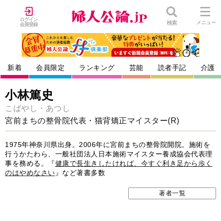
ログイン
検索
メニュー
会員登録
新着
会員限定
ランキング
芸能
読者手記
介護
小林篤史
こばやし・あつし
宮前まちの整骨院代表・猫背矯正マイスター(R)
1975年神奈川県出身。2006年に宮前まちの整骨院開院。施術を
行うかたわら、一般社団法人日本施術マイスター養成協会代表理
事を務める。『
健康で長生きしたければ、今すぐ利き足から歩く
のはやめなさい
』など著書多数
著者一覧