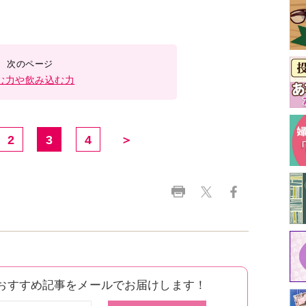
む力や飲み込む力
2
3
4
＞