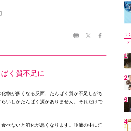
力
ラ
デ
1
んぱく質不足に
2
水化物が多くなる反面、たんぱく質が不足しがち
3
ぐらいしかたんぱく源がありません。それだけで
4
り食べないと消化が悪くなります。唾液の中に消