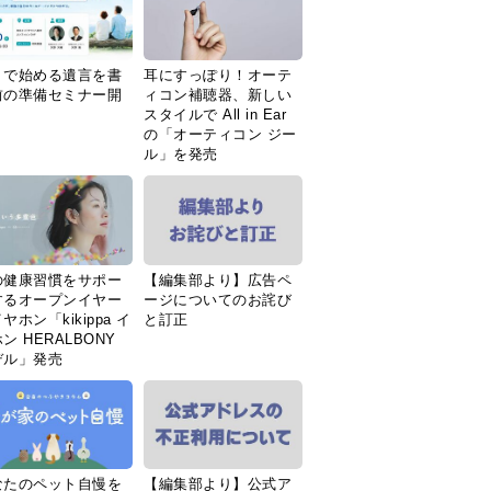
Ｉで始める遺言を書
耳にすっぽり！オーテ
前の準備セミナー開
ィコン補聴器、新しい
スタイルで All in Ear
の「オーティコン ジー
ル」を発売
の健康習慣をサポー
【編集部より】広告ペ
するオープンイヤー
ージについてのお詫び
ヤホン「kikippa イ
と訂正
ン HERALBONY
デル」発売
なたのペット自慢を
【編集部より】公式ア