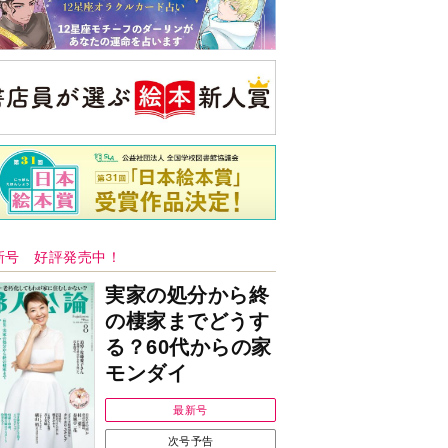
新号 好評発売中！
実家の処分から終
の棲家までどうす
る？60代からの家
モンダイ
最新号
次号予告