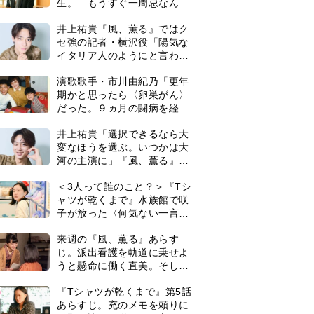
生。「もうすぐ一周忌なんで
それが過ぎたら…」＜ネタバ
井上祐貴『風、薫る』ではク
レあり＞
セ強の記者・横沢役「陽気な
イタリア人のようにと言われ
て」
演歌歌手・市川由紀乃「更年
期かと思ったら〈卵巣がん〉
だった。９ヵ月の闘病を経て
復帰。若くして逝った兄の手
井上祐貴「選択できるなら大
紙を今も支えに」【2026上半
変なほうを選ぶ。いつかは大
期BEST】
河の主演に」『風、薫る』で
は横沢役
＜3人って誰のこと？＞『Tシ
ャツが乾くまで』水族館で咲
子が放った〈何気ない一言〉
に視聴者「これも何かの伏
来週の『風、薫る』あらす
線？」「子どもの話だと…」
じ。派出看護を軌道に乗せよ
うと懸命に働く直美。そして
ついに＜あの人＞が…＜ネタ
0
『Tシャツが乾くまで』第5話
バレあり＞
あらすじ。充のメモを頼りに