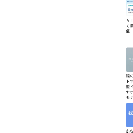
Ａ
く
催
脳
ト
型イ
ヤホ
モ
あ