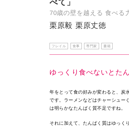
べて」
70歳の壁を越える 食べる
栗原毅
栗原丈徳
フレイル
食事
専門家
書籍
ゆっくり食べないとた
年をとって食の好みが変わると、炭
です。ラーメンなどはチャーシュー
は明らかなたんぱく質不足ですね。
それに加えて、たんぱく質はゆっく