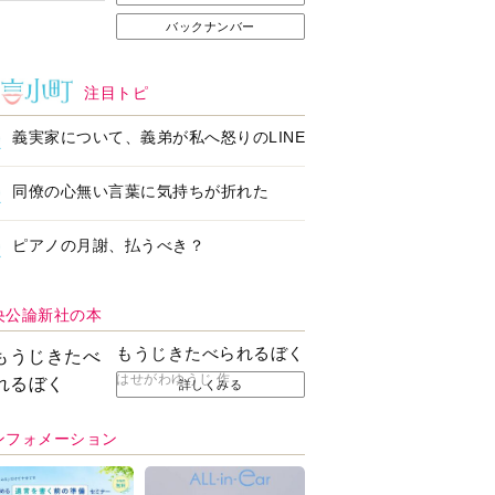
バックナンバー
注目トピ
義実家について、義弟が私へ怒りのLINE
同僚の心無い言葉に気持ちが折れた
ピアノの月謝、払うべき？
央公論新社の本
もうじきたべられるぼく
はせがわゆうじ 作
詳しくみる
ンフォメーション