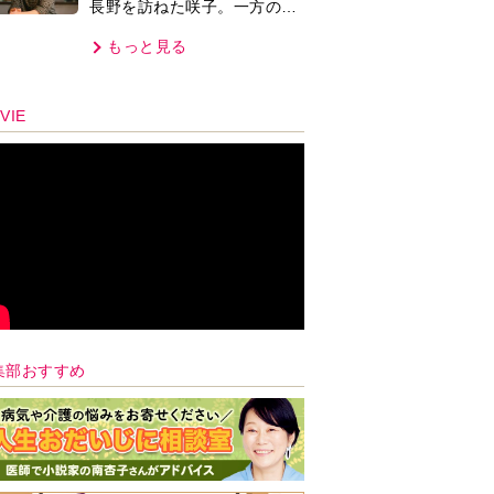
長野を訪ねた咲子。一方の樹
生の元にもある人物が…＜ネ
もっと見る
タバレあり＞
VIE
集部おすすめ