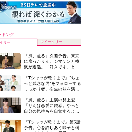
ンキング
ウイークリー
イリー
『風、薫る』次週予告。東京
に戻ったりん。シマケンと横
沢が遭遇。「好きです」と告
げたのは…
『Tシャツが乾くまで』“ちょ
っと残念な男”をフォローする
しっかり者。樹生の妹を演じ
るのは、齋藤飛鳥さん＜キャ
『風、薫る』主演の見上愛
スト紹介＞
「りんは恋愛に鈍感。やっと
自分の気持ちを自覚するよう
に」
『Tシャツが乾くまで』第5話
予告。心を許しあう咲子と樹