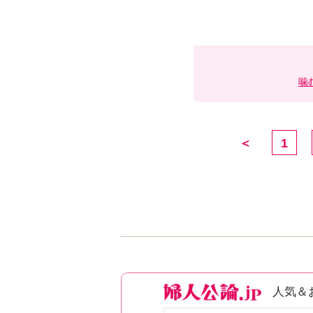
噛
＜
1