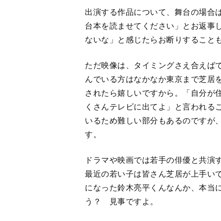
ただ映像は、タイミングさえ合えば
んでいる方はなかなか東京まで芝居
されたら嬉しいですから。「自分が
くさんテレビに出てよ」と言われる
いるため難しい部分もあるのですが
す。
ドラマや映画では若手の俳優と共演
最近の若い子は皆さん芝居が上手いで
になった鈴木亮平くんなんか、本当
う？ 見事ですよ。
窪田正孝くんとも舞台『唐版 風の又
緒していますが、彼も上手いですよね
24時』で共演した後、舞台『泥人魚