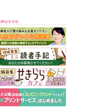
新号 好評発売中！
実家の処分から終
の棲家までどうす
る？60代からの家
モンダイ
最新号
次号予告