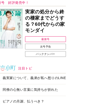
Ｉで始める遺言を書
耳にすっぽり！オーテ
前の準備セミナー開
ィコン補聴器、新しい
スタイルで All in Ear
の「オーティコン ジー
ル」を発売
の健康習慣をサポー
【編集部より】広告ペ
するオープンイヤー
ージについてのお詫び
ヤホン「kikippa イ
と訂正
ン HERALBONY
デル」発売