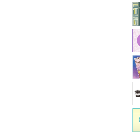
中
江原
イ