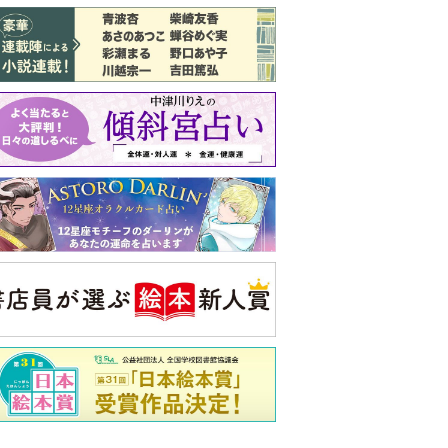
バックナンバー
注目トピ
義実家について、義弟が私へ怒りのLINE
同僚の心無い言葉に気持ちが折れた
ピアノの月謝、払うべき？
央公論新社の本
家運隆昌
幸運を招き入れる暮らし方
詳しくみる
啓之 著
ンフォメーション