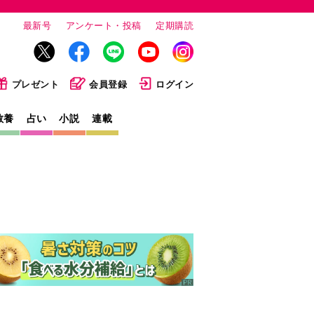
最新号
アンケート・投稿
定期購読
プレゼント
会員登録
ログイン
教養
占い
小説
連載