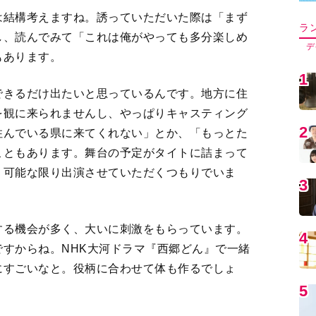
5
できるだけ出たいと思っているんです。地方に住
を観に来られませんし、やっぱりキャスティング
住んでいる県に来てくれない」とか、「もっとた
6
こともあります。舞台の予定がタイトに詰まって
、可能な限り出演させていただくつもりでいま
7
する機会が多く、大いに刺激をもらっています。
すからね。NHK大河ドラマ『西郷どん』で一緒
8
にすごいなと。役柄に合わせて体も作るでしょ
9
三郎』やNHKの連続テレビ小説『エール』でご一
。あと、ドラマ『ケイジとケンジ 所轄と地検の
1
』でも一緒になった磯村勇斗くん。彼も上手い子