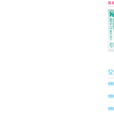
Ａ
く
催
脳
ト
型イ
ヤホ
モ