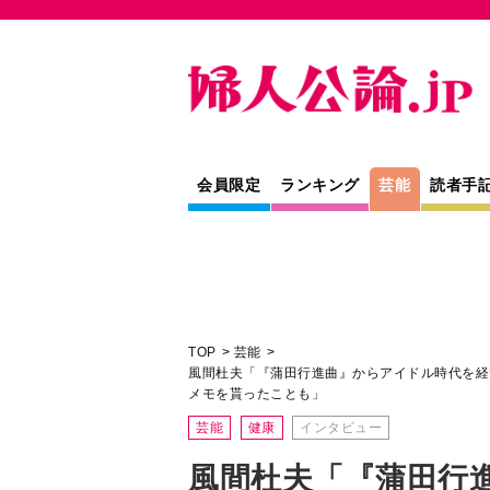
会員限定
ランキング
芸能
読者手
TOP
芸能
風間杜夫「『蒲田行進曲』からアイドル時代を経
メモを貰ったことも」
芸能
健康
インタビュー
風間杜夫「『蒲田行
時代を経て、今年で7
ゃんから〈ざまあみ