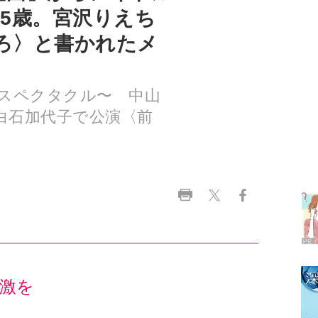
スペクタクル〜 中山
×白石加代子で公演〈前
ラ
デ
1
2
激を
3
は結構考えますね。誘っていただいた際は「まず
し、読んでみて「これは俺がやっても多分楽しめ
4
もあります。