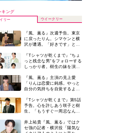
生。「もうすぐ一周忌なんで
それが過ぎたら…」＜ネタバ
井上祐貴『風、薫る』ではク
レあり＞
セ強の記者・横沢役「陽気な
イタリア人のようにと言われ
て」
演歌歌手・市川由紀乃「更年
期かと思ったら〈卵巣がん〉
だった。９ヵ月の闘病を経て
復帰。若くして逝った兄の手
井上祐貴「選択できるなら大
紙を今も支えに」【2026上半
変なほうを選ぶ。いつかは大
期BEST】
河の主演に」『風、薫る』で
は横沢役
＜3人って誰のこと？＞『Tシ
ャツが乾くまで』水族館で咲
子が放った〈何気ない一言〉
に視聴者「これも何かの伏
来週の『風、薫る』あらす
線？」「子どもの話だと…」
じ。派出看護を軌道に乗せよ
うと懸命に働く直美。そして
ついに＜あの人＞が…＜ネタ
0
『Tシャツが乾くまで』第5話
バレあり＞
あらすじ。充のメモを頼りに