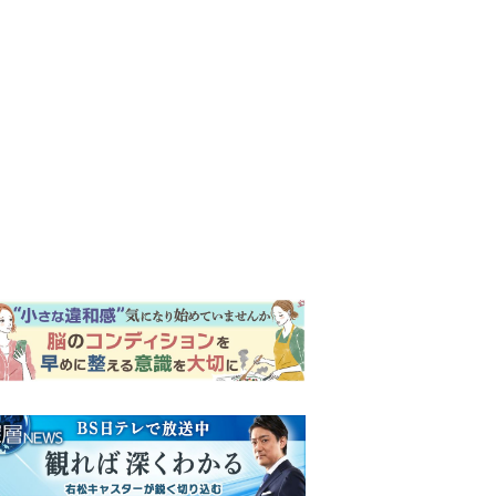
ンキング
ウイークリー
イリー
『風、薫る』次週予告。東京
に戻ったりん。シマケンと横
沢が遭遇。「好きです」と告
げたのは…
『Tシャツが乾くまで』“ちょ
っと残念な男”をフォローする
しっかり者。樹生の妹を演じ
るのは、齋藤飛鳥さん＜キャ
『風、薫る』主演の見上愛
スト紹介＞
「りんは恋愛に鈍感。やっと
自分の気持ちを自覚するよう
に」
『Tシャツが乾くまで』第5話
予告。心を許しあう咲子と樹