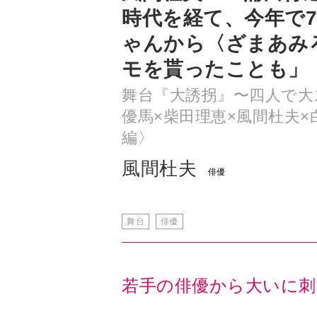
モを貰ったことも」
舞台『大誘拐』〜四人で大
優馬×柴田理恵×風間杜夫
編〉
風間杜夫
俳優
舞台
俳優
若手の俳優から大いに刺
出演する作品について、舞台の場合
台本を読ませてください」とお返事
ないな」と感じたらお断りすること