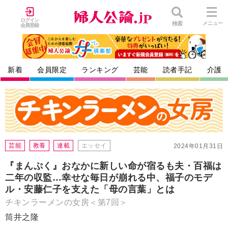
ログイン
検索
メニュー
会員登録
新着
会員限定
ランキング
芸能
読者手記
介護
芸能
教養
連載
エッセイ
2024年01月31日
『まんぷく』おなかに新しい命が宿るも夫・百福は
二年の収監…幸せな毎日が崩れる中、福子のモデ
ル・安藤仁子を支えた「母の言葉」とは
チキンラーメンの女房＜第7回＞
筒井之隆