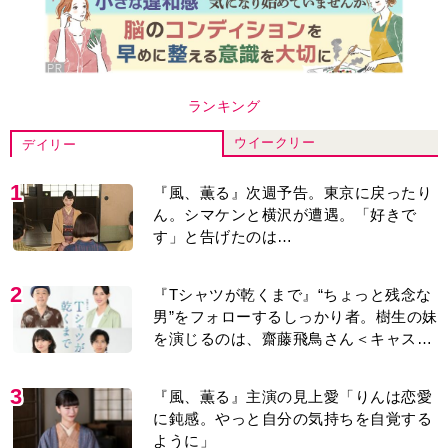
ランキング
ウイークリー
デイリー
1
『風、薫る』次週予告。東京に戻ったり
ん。シマケンと横沢が遭遇。「好きで
す」と告げたのは…
2
『Tシャツが乾くまで』“ちょっと残念な
男”をフォローするしっかり者。樹生の妹
を演じるのは、齋藤飛鳥さん＜キャスト
紹介＞
3
『風、薫る』主演の見上愛「りんは恋愛
に鈍感。やっと自分の気持ちを自覚する
ように」