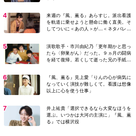
4
来週の『風、薫る』あらすじ。派出看護
を軌道に乗せようと懸命に働く直美。そ
してついに＜あの人＞が…＜ネタバレあ
り＞
5
演歌歌手・市川由紀乃「更年期かと思っ
たら〈卵巣がん〉だった。９ヵ月の闘病
を経て復帰。若くして逝った兄の手紙を
今も支えに」【2026上半期BEST】
6
『風、薫る』見上愛「りんの心が病気に
なっていく演技が難しくて。看護は想像
以上に心を使う仕事」
7
井上祐貴「選択できるなら大変なほうを
選ぶ。いつかは大河の主演に」『風、薫
る』では横沢役