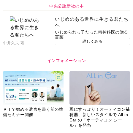
中央公論新社の本
いじめのある世界に生きる君たち
へ
いじめられっ子だった精神科医の贈る
言葉
詳しくみる
中井久夫 著
インフォメーション
ＡＩで始める遺言を書く前の準
耳にすっぽり！オーティコン補
備セミナー開催
聴器、新しいスタイルで All in
Ear の「オーティコン ジー
ル」を発売