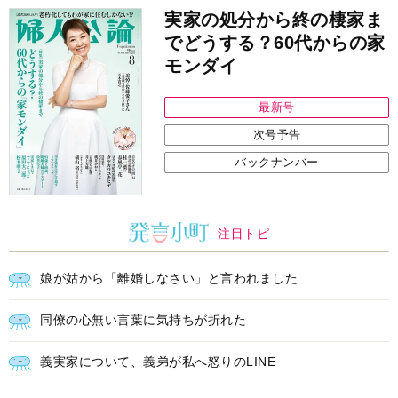
実家の処分から終の棲家ま
でどうする？60代からの家
モンダイ
最新号
次号予告
バックナンバー
注目トピ
娘が姑から「離婚しなさい」と言われました
同僚の心無い言葉に気持ちが折れた
義実家について、義弟が私へ怒りのLINE