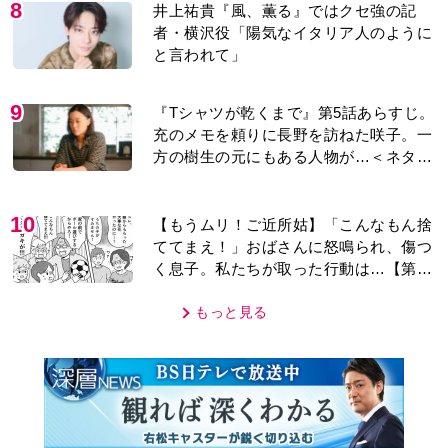
8
井上祐貴『風、薫る』ではクセ強の記
者・横沢役「陽気なイタリア人のように
と言われて」
9
『Tシャツが乾くまで』第5話あらすじ。
充のメモを頼りに長野を訪ねた咲子。一
方の樹生の元にもある人物が…＜ネタバ
レあり＞
10
【もうムリ！ご近所姑】「こんなもん捨
ててまえ！」おばさんに怒鳴られ、傷つ
く息子。私たちが取った行動は…【第3
話】
もっと見る