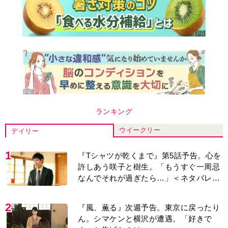
ランキング
ウイークリー
デイリー
1
『Tシャツが乾くまで』第5話予告。心を
許しあう咲子と樹生。「もうすぐ一周忌
なんでそれが過ぎたら…」＜ネタバレあ
り＞
2
『風、薫る』次週予告。東京に戻ったり
ん。シマケンと横沢が遭遇。「好きで