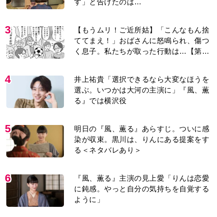
す」と告げたのは…
3
【もうムリ！ご近所姑】「こんなもん捨
ててまえ！」おばさんに怒鳴られ、傷つ
く息子。私たちが取った行動は…【第3
話】
4
井上祐貴「選択できるなら大変なほうを
選ぶ。いつかは大河の主演に」『風、薫
る』では横沢役
5
明日の『風、薫る』あらすじ。ついに感
染が収束。黒川は、りんにある提案をす
る＜ネタバレあり＞
6
『風、薫る』主演の見上愛「りんは恋愛
に鈍感。やっと自分の気持ちを自覚する
ように」