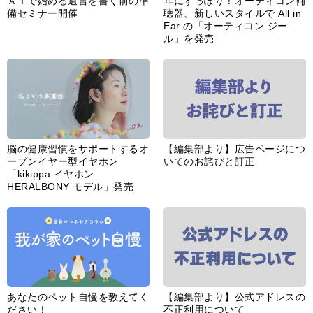
ＡＩで始める遺言を書く前の準
耳にすっぽり！オーティコン補
備セミナー開催
聴器、新しいスタイルで All in
Ear の「オーティコン ジー
ル」を発売
脳の健康習慣をサポートするオ
【編集部より】広告ページにつ
ープンイヤー型イヤホン
いてのお詫びと訂正
「kikippa イヤホン
HERALBONY モデル」発売
あなたのペット自慢を教えてく
【編集部より】公式アドレスの
ださい！
不正利用について