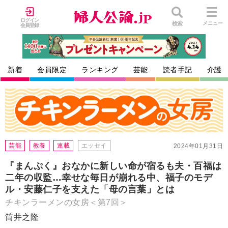
ログイン
検索
メニュー
会員登録
新着
会員限定
ランキング
芸能
読者手記
介護
芸能
教養
連載
エッセイ
2024年01月31日
『まんぷく』おなかに新しい命が宿るも夫・百福は
二年の収監…幸せな毎日が崩れる中、福子のモデ
ル・安藤仁子を支えた「母の言葉」とは
チキンラーメンの女房＜第7回＞
筒井之隆