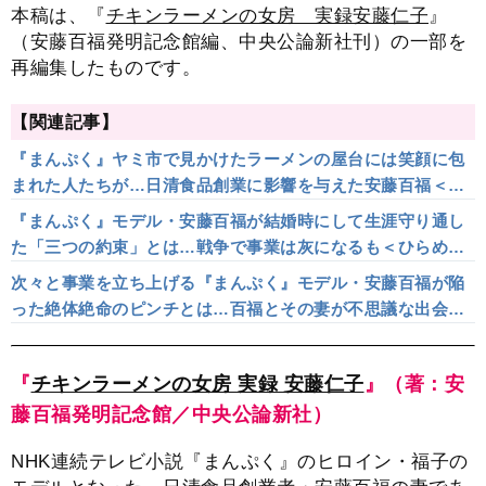
本稿は、『
チキンラーメンの女房 実録安藤仁子
』
（安藤百福発明記念館編、中央公論新社刊）の一部を
再編集したものです。
【関連記事】
『まんぷく』ヤミ市で見かけたラーメンの屋台には笑顔に包
まれた人たちが…日清食品創業に影響を与えた安藤百福＜心
の原風景＞
『まんぷく』モデル・安藤百福が結婚時にして生涯守り通し
た「三つの約束」とは…戦争で事業は灰になるも＜ひらめき
＞は止まらず
次々と事業を立ち上げる『まんぷく』モデル・安藤百福が陥
った絶体絶命のピンチとは…百福とその妻が不思議な出会い
を果たすまで
『
チキンラーメンの女房 実録 安藤仁子
』（著：安
藤百福発明記念館／中央公論新社）
NHK連続テレビ小説『まんぷく』のヒロイン・福子の