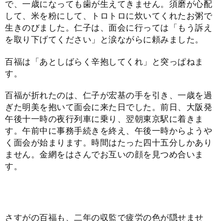
で、一歳になっても歯が生えてきません。須磨が心配
して、米を粉にして、トロトロに炊いてくれたお粥で
生きのびました。仁子は、面会に行っては「もう訴え
を取り下げてください」と涙ながらに頼みました。
百福は「あとしばらく辛抱してくれ」と突っぱねま
す。
百福が折れたのは、仁子が宏基の手を引き、一歳を過
ぎた明美を抱いて面会に来た日でした。前日、大阪発
午後十一時の夜行列車に乗り、翌朝東京駅に着きま
す。午前中に事務手続きを終え、午後一時からようや
く面会が始まります。時間はたった四十五分しかあり
ません。金網をはさんでお互いの顔を見つめ合いま
す。
さすがの百福も、二年の収監で疲労の色が隠せませ