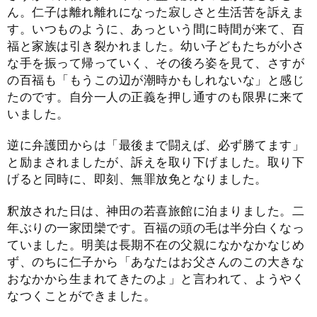
ん。仁子は離れ離れになった寂しさと生活苦を訴えま
す。いつものように、あっという間に時間が来て、百
福と家族は引き裂かれました。幼い子どもたちが小さ
な手を振って帰っていく、その後ろ姿を見て、さすが
の百福も「もうこの辺が潮時かもしれないな」と感じ
たのです。自分一人の正義を押し通すのも限界に来て
いました。
逆に弁護団からは「最後まで闘えば、必ず勝てます」
と励まされましたが、訴えを取り下げました。取り下
げると同時に、即刻、無罪放免となりました。
釈放された日は、神田の若喜旅館に泊まりました。二
年ぶりの一家団欒です。百福の頭の毛は半分白くなっ
ていました。明美は長期不在の父親になかなかなじめ
ず、のちに仁子から「あなたはお父さんのこの大きな
おなかから生まれてきたのよ」と言われて、ようやく
なつくことができました。