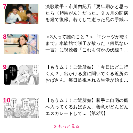
7
演歌歌手・市川由紀乃「更年期かと思っ
たら〈卵巣がん〉だった。９ヵ月の闘病
を経て復帰。若くして逝った兄の手紙を
今も支えに」【2026上半期BEST】
8
＜3人って誰のこと？＞『Tシャツが乾く
まで』水族館で咲子が放った〈何気ない
一言〉に視聴者「これも何かの伏線？」
「子どもの話だと…」
9
【もうムリ！ご近所姑】「今日はどこ行
くん？」出かける度に聞いてくる近所の
おばさん。毎日監視される生活が始ま
り…【第1話】
10
【もうムリ！ご近所姑】勝手に自宅の庭
へ入ってくるおばさん。善意がどんどん
エスカレートして…【第2話】
もっと見る