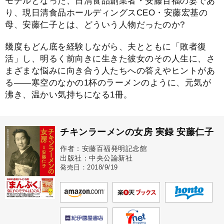
モデルとなった、日清食品創業者・安藤百福の妻であ
り、現日清食品ホールディングスCEO・安藤宏基の
母、安藤仁子とは、どういう人物だったのか?
幾度もどん底を経験しながら、夫とともに「敗者復
活」し、明るく前向きに生きた彼女のその人生に、さ
まざまな悩みに向き合う人たちへの答えやヒントがあ
る――寒空のなかの1杯のラーメンのように、元気が
沸き、温かい気持ちになる1冊。
チキンラーメンの女房 実録 安藤仁子
作者：安藤百福発明記念館
出版社：中央公論新社
発売日：2018/9/19