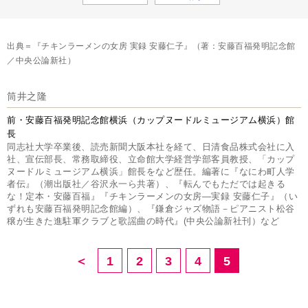
出典＝『チキンラーメンの女房 実録 安藤仁子』（著：安藤百福発明記念館
／中央公論新社）
筒井之隆
前・安藤百福発明記念館横浜（カップヌードルミュージアム横浜）館
長
同志社大学卒業後、読売新聞大阪本社を経て、日清食品株式会社に入
社、宣伝部長、常務取締役、立命館大学経営学部客員教授、「カップ
ヌードルミュージアム横浜」館長をなど歴任。編著に『なにわ町人学
者伝』（潮出版社／谷沢永一ら共著）、『転んでもただでは起きる
な！定本・安藤百福』『チキンラーメンの女房―実録 安藤仁子』（い
ずれも安藤百福発明記念館編）、『鎌倉ジャズ物語－ピアニスト松谷
穣が生きた進駐軍クラブと歌謡曲の時代』(中央公論新社刊）など
＜
1
2
3
4
5