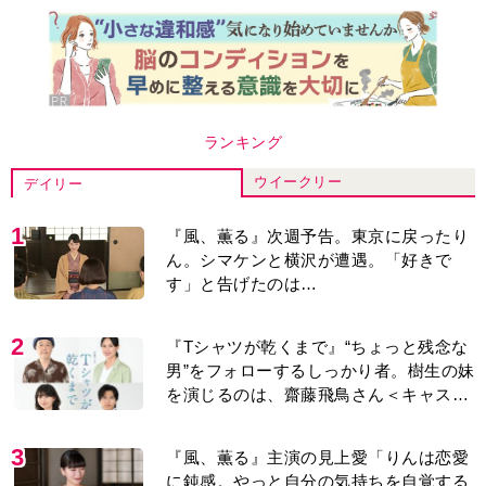
ランキング
ウイークリー
デイリー
1
『風、薫る』次週予告。東京に戻ったり
ん。シマケンと横沢が遭遇。「好きで
す」と告げたのは…
2
『Tシャツが乾くまで』“ちょっと残念な
男”をフォローするしっかり者。樹生の妹
を演じるのは、齋藤飛鳥さん＜キャスト
紹介＞
3
『風、薫る』主演の見上愛「りんは恋愛
に鈍感。やっと自分の気持ちを自覚する