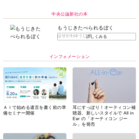
中央公論新社の本
もうじきたべられるぼく
はせがわゆうじ 作
詳しくみる
インフォメーション
ＡＩで始める遺言を書く前の準
耳にすっぽり！オーティコン補
備セミナー開催
聴器、新しいスタイルで All in
Ear の「オーティコン ジー
ル」を発売