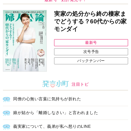
実家の処分から終の棲家ま
でどうする？60代からの家
モンダイ
最新号
次号予告
バックナンバー
注目トピ
同僚の心無い言葉に気持ちが折れた
娘が姑から「離婚しなさい」と言われました
義実家について、義弟が私へ怒りのLINE