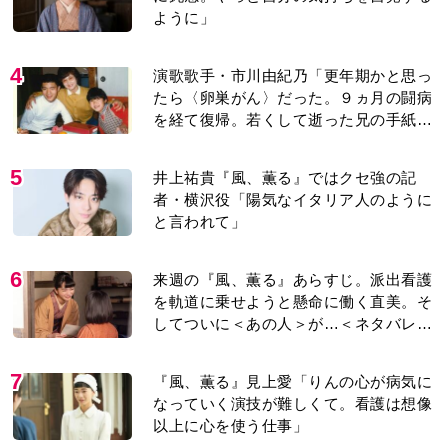
ように」
4
演歌歌手・市川由紀乃「更年期かと思っ
たら〈卵巣がん〉だった。９ヵ月の闘病
を経て復帰。若くして逝った兄の手紙を
今も支えに」【2026上半期BEST】
5
井上祐貴『風、薫る』ではクセ強の記
者・横沢役「陽気なイタリア人のように
と言われて」
6
来週の『風、薫る』あらすじ。派出看護
を軌道に乗せようと懸命に働く直美。そ
してついに＜あの人＞が…＜ネタバレあ
り＞
7
『風、薫る』見上愛「りんの心が病気に
なっていく演技が難しくて。看護は想像
以上に心を使う仕事」