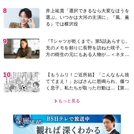
8
井上祐貴「選択できるなら大変なほうを
選ぶ。いつかは大河の主演に」『風、薫
る』では横沢役
9
『Tシャツが乾くまで』第5話あらすじ。
充のメモを頼りに長野を訪ねた咲子。一
方の樹生の元にもある人物が…＜ネタバ
レあり＞
10
【もうムリ！ご近所姑】「こんなもん捨
ててまえ！」おばさんに怒鳴られ、傷つ
く息子。私たちが取った行動は…【第3
話】
もっと見る