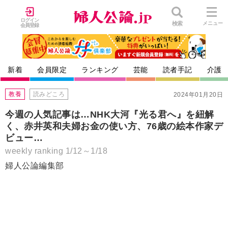
ログイン
検索
メニュー
会員登録
新着
会員限定
ランキング
芸能
読者手記
介護
教養
読みどころ
2024年01月20日
今週の人気記事は…NHK大河『光る君へ』を紐解
く、赤井英和夫婦お金の使い方、76歳の絵本作家デ
ビュー…
weekly ranking 1/12～1/18
婦人公論編集部