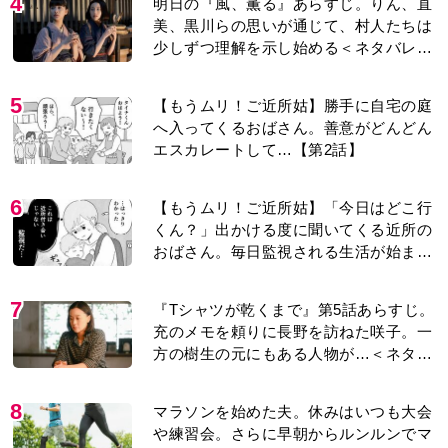
4
明日の『風、薫る』あらすじ。りん、直
美、黒川らの思いが通じて、村人たちは
少しずつ理解を示し始める＜ネタバレあ
り＞
5
【もうムリ！ご近所姑】勝手に自宅の庭
へ入ってくるおばさん。善意がどんどん
エスカレートして…【第2話】
6
【もうムリ！ご近所姑】「今日はどこ行
くん？」出かける度に聞いてくる近所の
おばさん。毎日監視される生活が始ま
り…【第1話】
7
『Tシャツが乾くまで』第5話あらすじ。
充のメモを頼りに長野を訪ねた咲子。一
方の樹生の元にもある人物が…＜ネタバ
レあり＞
8
マラソンを始めた夫。休みはいつも大会
や練習会。さらに早朝からルンルンでマ