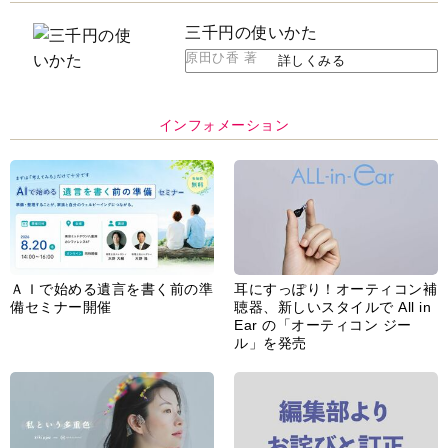
三千円の使いかた
原田ひ香 著
詳しくみる
インフォメーション
ＡＩで始める遺言を書く前の準
耳にすっぽり！オーティコン補
備セミナー開催
聴器、新しいスタイルで All in
Ear の「オーティコン ジー
ル」を発売