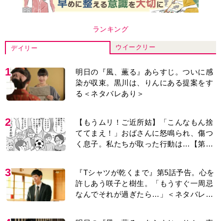
ランキング
ウイークリー
デイリー
1
明日の『風、薫る』あらすじ。ついに感
染が収束。黒川は、りんにある提案をす
る＜ネタバレあり＞
2
【もうムリ！ご近所姑】「こんなもん捨
ててまえ！」おばさんに怒鳴られ、傷つ
く息子。私たちが取った行動は…【第3
話】
3
『Tシャツが乾くまで』第5話予告。心を
許しあう咲子と樹生。「もうすぐ一周忌
なんでそれが過ぎたら…」＜ネタバレあ
り＞