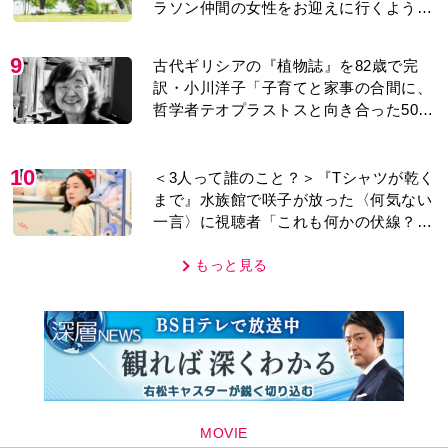
ラソン仲間の女性をお迎えに行くように
なり…
9
古代ギリシアの『植物誌』を82歳で完
訳・小川洋子「子育てと家事の合間に、
哲学者テオプラストスと向き合った50
年」
10
＜3人って誰のこと？＞『Tシャツが乾く
まで』水族館で咲子が放った〈何気ない
一言〉に視聴者「これも何かの伏線？」
「子どもの話だと…」
もっと見る
MOVIE