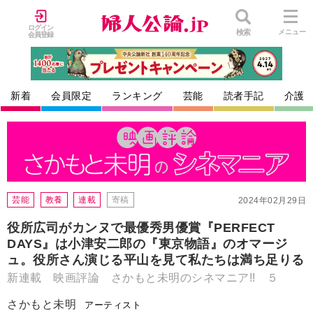
ログイン
検索
メニュー
会員登録
新着
会員限定
ランキング
芸能
読者手記
介護
芸能
教養
連載
寄稿
2024年02月29日
役所広司がカンヌで最優秀男優賞『PERFECT
DAYS』は小津安二郎の『東京物語』のオマージ
ュ。役所さん演じる平山を見て私たちは満ち足りる
新連載 映画評論 さかもと未明のシネマニア!! ５
さかもと未明
アーティスト