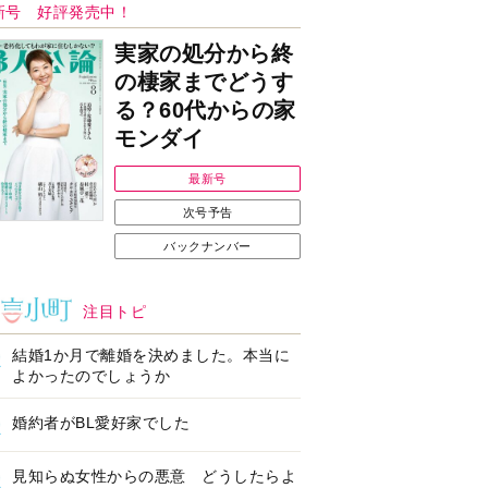
Ｉで始める遺言を書
耳にすっぽり！オーテ
前の準備セミナー開
ィコン補聴器、新しい
スタイルで All in Ear
の「オーティコン ジー
ル」を発売
の健康習慣をサポー
【編集部より】広告ペ
するオープンイヤー
ージについてのお詫び
ヤホン「kikippa イ
と訂正
ン HERALBONY
デル」発売