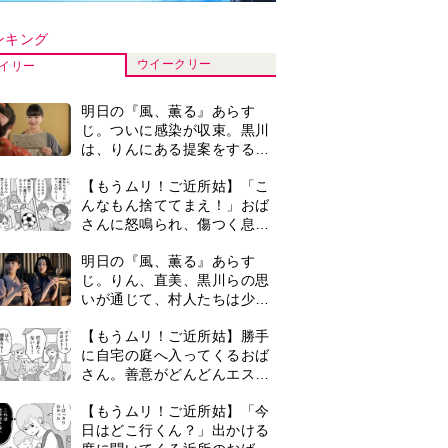
さん。善意がどんどんエスカ
レートして…【第2話】
【もうムリ！ご近所姑】「今
日はどこ行くん？」出かける
度に聞いてくる近所のおばさ
ん。毎日監視される生活が始
古代ギリシアの『植物誌』を
まり…【第1話】
82歳で完訳・小川洋子「子育
てと家事の合間に、哲学者テ
オプラストスと向き合った50
『Tシャツが乾くまで』第5話
年」
あらすじ。充のメモを頼りに
長野を訪ねた咲子。一方の樹
生の元にもある人物が…＜ネ
『Tシャツが乾くまで』第5話
タバレあり＞
予告。心を許しあう咲子と樹
生。「もうすぐ一周忌なんで
それが過ぎたら…」＜ネタバ
＜3人って誰のこと？＞『Tシ
レあり＞
ャツが乾くまで』水族館で咲
子が放った〈何気ない一言〉
に視聴者「これも何かの伏
0
『風、薫る』赤痢患者で長太
線？」「子どもの話だと…」
郎の母・アサ役は美山加恋。