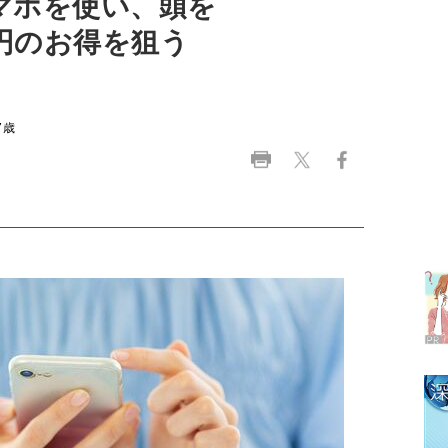
7歳
ラ
デ
1
2
3
4