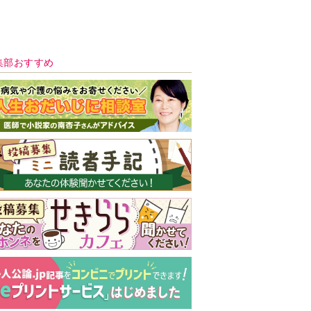
新号 好評発売中！
実家の処分から終
の棲家までどうす
る？60代からの家
モンダイ
最新号
次号予告