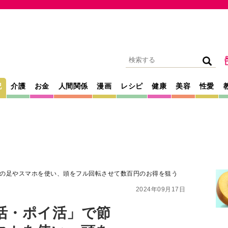
記
介護
お金
人間関係
漫画
レシピ
健康
美容
性愛
の足やスマホを使い、頭をフル回転させて数百円のお得を狙う
2024年09月17日
活・ポイ活」で節
マホを使い、頭を
円のお得を狙う