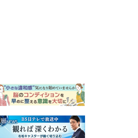
ンキング
ウイークリー
イリー
明日の『風、薫る』あらす
じ。ついに感染が収束。黒川
は、りんにある提案をする＜
ネタバレあり＞
【もうムリ！ご近所姑】「こ
んなもん捨ててまえ！」おば
さんに怒鳴られ、傷つく息
子。私たちが取った行動は…
明日の『風、薫る』あらす
【第3話】
じ。りん、直美、黒川らの思
いが通じて、村人たちは少し
ずつ理解を示し始める＜ネタ
【もうムリ！ご近所姑】勝手
バレあり＞
に自宅の庭へ入ってくるおば