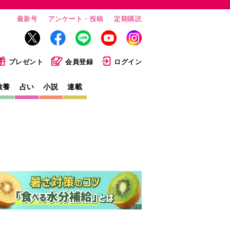
最新号
アンケート・投稿
定期購読
プレゼント
会員登録
ログイン
教養
占い
小説
連載