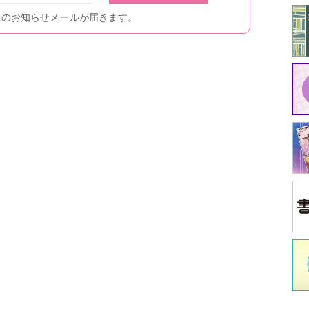
中
江原
イ