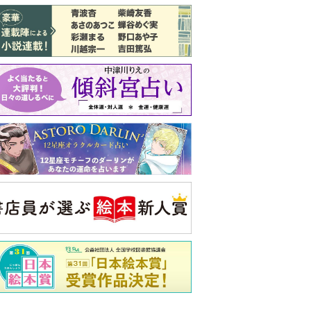
バックナンバー
注目トピ
結婚1か月で離婚を決めました。本当に
よかったのでしょうか
婚約者がBL愛好家でした
見知らぬ女性からの悪意 どうしたらよ
いか
央公論新社の本
家運隆昌
幸運を招き入れる暮らし方
詳しくみる
啓之 著
ンフォメーション