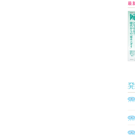
Ａ
く
催
脳
ト
型イ
ヤホ
モ