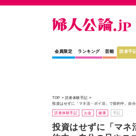
会員限定
ランキング
芸能
読者手
TOP
読者体験手記
投資はせずに「マネ活・ポイ活」で節約中。自分
読者体験手記
お金
健康
手記
投資はせずに「マネ
約中。自分の足やス
フル回転させて数百
読者のひろば