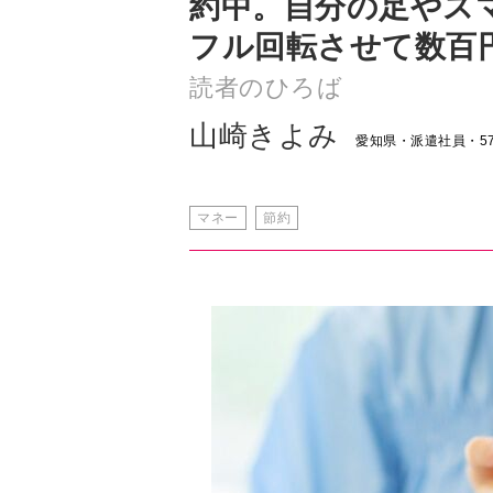
山崎きよみ
愛知県・派遣社員・5
マネー
節約