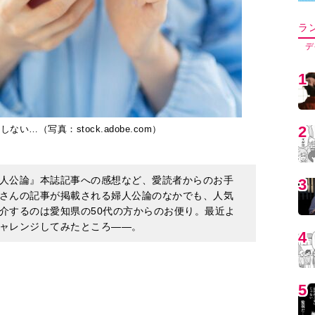
5
…（写真：stock.adobe.com）
6
人公論』本誌記事への感想など、愛読者からのお手
7
さんの記事が掲載される婦人公論のなかでも、人気
介するのは愛知県の50代の方からのお便り。最近よ
ャレンジしてみたところ――。
8
9
イ活」といった節約術を実践している。投資に回
めな努力でやりくりしているのだが、新しい技術
1
しく節約ができるようになった。