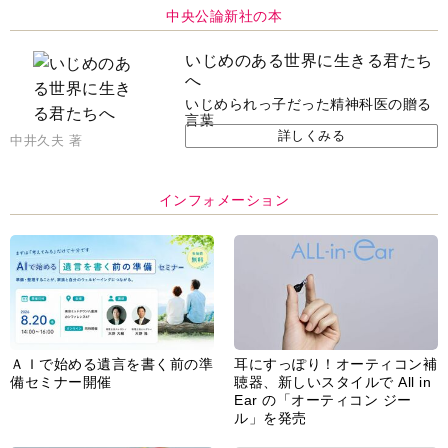
中央公論新社の本
いじめのある世界に生きる君たち
へ
いじめられっ子だった精神科医の贈る
言葉
詳しくみる
中井久夫 著
インフォメーション
ＡＩで始める遺言を書く前の準
耳にすっぽり！オーティコン補
備セミナー開催
聴器、新しいスタイルで All in
Ear の「オーティコン ジー
ル」を発売