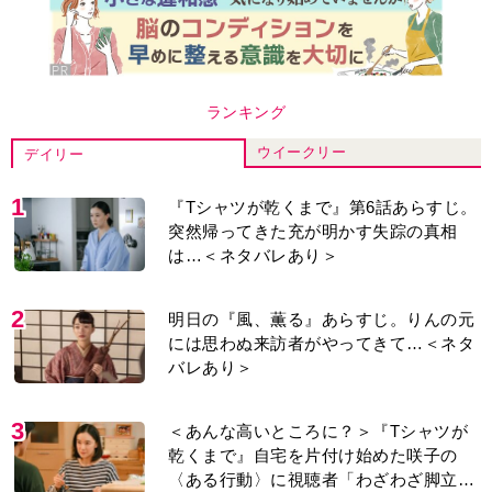
ランキング
ウイークリー
デイリー
1
『Tシャツが乾くまで』第6話あらすじ。
突然帰ってきた充が明かす失踪の真相
は…＜ネタバレあり＞
2
明日の『風、薫る』あらすじ。りんの元
には思わぬ来訪者がやってきて…＜ネタ
バレあり＞
3
＜あんな高いところに？＞『Tシャツが
乾くまで』自宅を片付け始めた咲子の
〈ある行動〉に視聴者「わざわざ脚立買