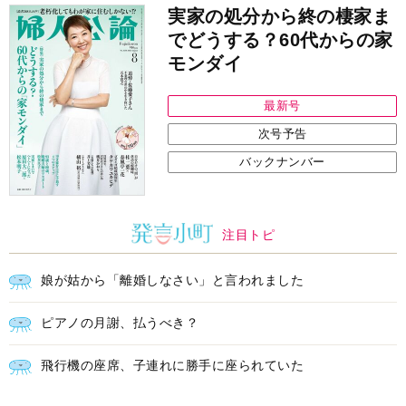
実家の処分から終の棲家ま
でどうする？60代からの家
モンダイ
最新号
次号予告
バックナンバー
注目トピ
娘が姑から「離婚しなさい」と言われました
ピアノの月謝、払うべき？
飛行機の座席、子連れに勝手に座られていた