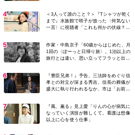
ってまで？」「主題歌と関係あるのか
な」
4
＜3人って誰のこと？＞『Tシャツが乾く
まで』水族館で咲子が放った〈何気ない
一言〉に視聴者「これも何かの伏線？」
「子どもの話だと…」
5
作家・中島京子「60歳からはじめた、月
1回の〈ぼーっと日帰り旅〉。1泊以上の
旅行とは違い、思い立ってフラッと出か
けられるのがいいところ」【2026上半期
BEST】
6
『豊臣兄弟！』予告。三法師をめぐり信
孝との対立が深まる秀吉。信長の葬儀が
盛大に執り行われるなか、市は「お前ら
に勝ち目はない」と告げ…
7
『風、薫る』見上愛「りんの心が病気に
なっていく演技が難しくて。看護は想像
以上に心を使う仕事」