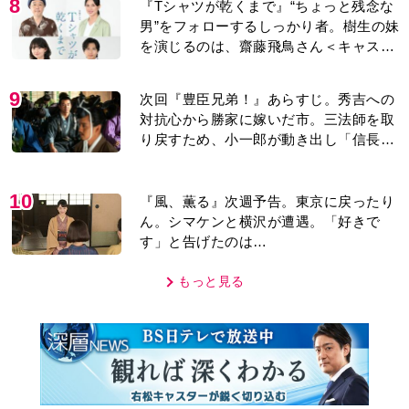
8
『Tシャツが乾くまで』“ちょっと残念な
男”をフォローするしっかり者。樹生の妹
を演じるのは、齋藤飛鳥さん＜キャスト
紹介＞
9
次回『豊臣兄弟！』あらすじ。秀吉への
対抗心から勝家に嫁いだ市。三法師を取
り戻すため、小一郎が動き出し「信長の
葬儀」を仕掛けるが…＜ネタバレあり＞
10
『風、薫る』次週予告。東京に戻ったり
ん。シマケンと横沢が遭遇。「好きで
す」と告げたのは…
もっと見る