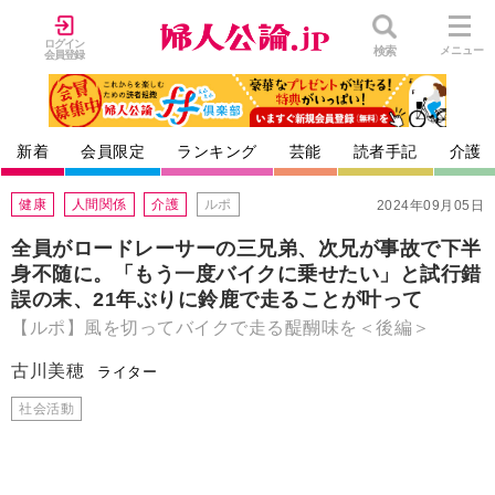
ログイン
検索
メニュー
会員登録
新着
会員限定
ランキング
芸能
読者手記
介護
健康
人間関係
介護
ルポ
2024年09月05日
全員がロードレーサーの三兄弟、次兄が事故で下半
身不随に。「もう一度バイクに乗せたい」と試行錯
誤の末、21年ぶりに鈴鹿で走ることが叶って
【ルポ】風を切ってバイクで走る醍醐味を＜後編＞
古川美穂
ライター
社会活動