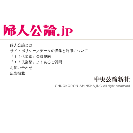
婦人公論とは
サイトポリシー／データの収集と利用について
「ｆｆ倶楽部」会員規約
「ｆｆ倶楽部」よくあるご質問
お問い合わせ
広告掲載
CHUOKORON-SHINSHA,INC.All right reserved