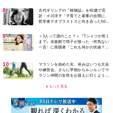
レあり＞
8
古代ギリシアの『植物誌』を82歳で完
訳・小川洋子「子育てと家事の合間に、
哲学者テオプラストスと向き合った50
年」
9
＜3人って誰のこと？＞『Tシャツが乾く
まで』水族館で咲子が放った〈何気ない
一言〉に視聴者「これも何かの伏線？」
「子どもの話だと…」
10
マラソンを始めた夫。休みはいつも大会
や練習会。さらに早朝からルンルンでマ
ラソン仲間の女性をお迎えに行くように
なり…
もっと見る