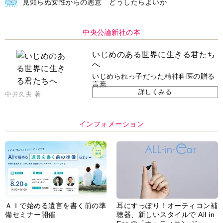
見知らぬ女性からの悪意 どうしたらよいか
中央公論新社の本
いじめのある世界に生きる君たち
へ
いじめられっ子だった精神科医の贈る
言葉
詳しくみる
中井久夫 著
インフォメーション
ＡＩで始める遺言を書く前の準
耳にすっぽり！オーティコン補
備セミナー開催
聴器、新しいスタイルで All in