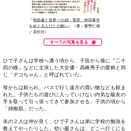
『
袴田巖と世界一の姉：冤罪・袴田事件
をめぐる人びとの願い
』（著：粟野仁雄
／花伝社）
すべての写真を見る
ひで子さんは学校へ通う頃から、子役から後に『二十
四の瞳』などに主演した大女優・高峰秀子の愛称と同
じ「デコちゃん」と呼ばれていた。
母からは頼られ、バスで行く遠方の買い物なども頼ま
れた。子供たちの遊びに入っていけない内気な級友の
手を取って引っ張ってきて参加させる、子供の頃から
「姉御肌」だった。
末の２人は仲が良く、ひで子さんは弟に学校の勉強を
教えてやったりした。幼い巖さんは、どこへ行くにも