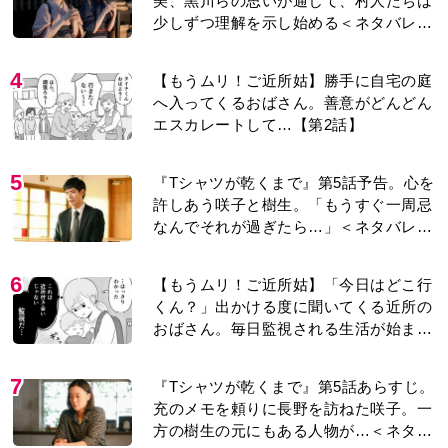
美、黒川らの思いが通じて、村人たちは
少しずつ理解を示し始める＜ネタバレあ
り＞
4
【もうムリ！ご近所姑】勝手に自宅の庭
へ入ってくるおばさん。善意がどんどん
エスカレートして…【第2話】
5
『Tシャツが乾くまで』第5話予告。心を
許しあう咲子と樹生。「もうすぐ一周忌
なんでそれが過ぎたら…」＜ネタバレあ
り＞
6
【もうムリ！ご近所姑】「今日はどこ行
くん？」出かける度に聞いてくる近所の
おばさん。毎日監視される生活が始ま
り…【第1話】
7
『Tシャツが乾くまで』第5話あらすじ。
充のメモを頼りに長野を訪ねた咲子。一
方の樹生の元にもある人物が…＜ネタバ