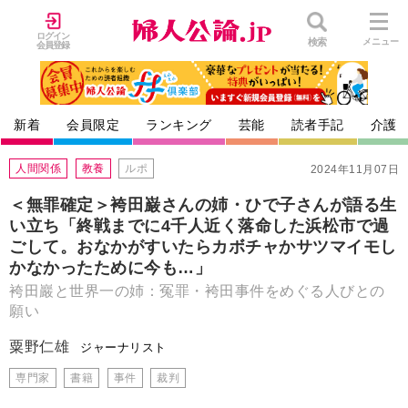
ログイン
検索
メニュー
会員登録
新着
会員限定
ランキング
芸能
読者手記
介護
人間関係
教養
ルポ
2024年11月07日
＜無罪確定＞袴田巌さんの姉・ひで子さんが語る生
い立ち「終戦までに4千人近く落命した浜松市で過
ごして。おなかがすいたらカボチャかサツマイモし
かなかったために今も…」
袴田巖と世界一の姉：冤罪・袴田事件をめぐる人びとの
願い
粟野仁雄
ジャーナリスト
専門家
書籍
事件
裁判