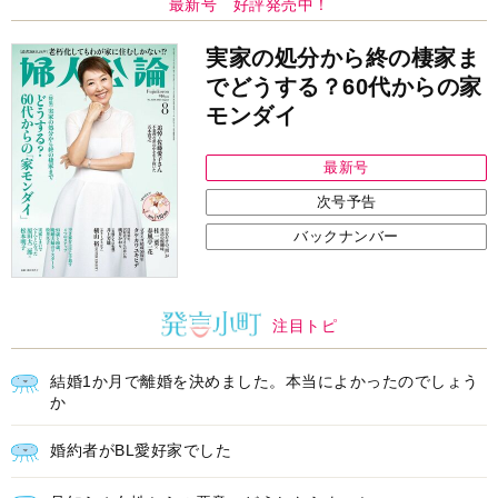
最新号 好評発売中！
実家の処分から終の棲家ま
でどうする？60代からの家
モンダイ
最新号
次号予告
バックナンバー
注目トピ
結婚1か月で離婚を決めました。本当によかったのでしょう
か
婚約者がBL愛好家でした