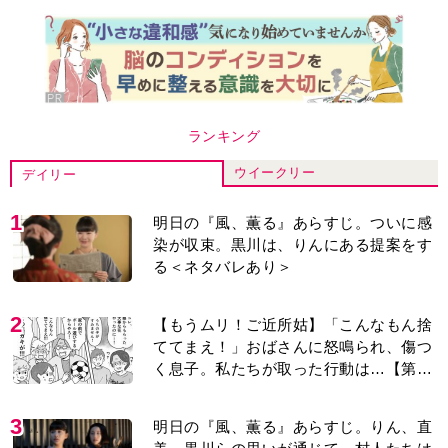
ランキング
ウイークリー
デイリー
1
明日の『風、薫る』あらすじ。ついに感
染が収束。黒川は、りんにある提案をす
る＜ネタバレあり＞
2
【もうムリ！ご近所姑】「こんなもん捨
ててまえ！」おばさんに怒鳴られ、傷つ
く息子。私たちが取った行動は…【第3
話】
3
明日の『風、薫る』あらすじ。りん、直