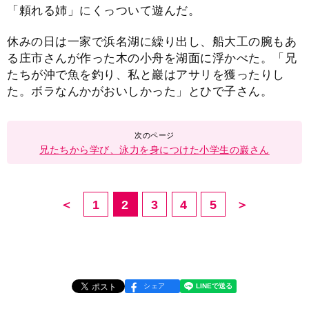
「頼れる姉」にくっついて遊んだ。
休みの日は一家で浜名湖に繰り出し、船大工の腕もあ
る庄市さんが作った木の小舟を湖面に浮かべた。「兄
たちが沖で魚を釣り、私と巖はアサリを獲ったりし
た。ボラなんかがおいしかった」とひで子さん。
兄たちから学び、泳力を身につけた小学生の巌さん
＜
1
2
3
4
5
＞
シェア