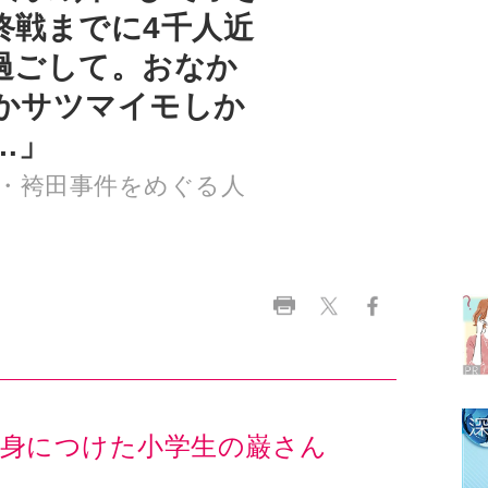
かサツマイモしか
…」
・袴田事件をめぐる人
ラ
デ
1
2
身につけた小学生の巌さん
3
不足にはならなかった。夏休みには浜名湖で遠泳
4
、兄の茂治さんや實さんに必死についていき、泳