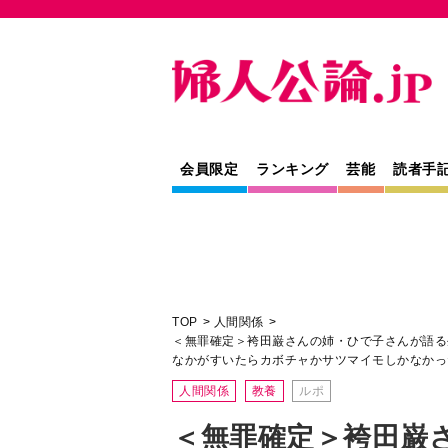
会員限定
ランキング
芸能
読者手
TOP
人間関係
＜無罪確定＞袴田巌さんの姉・ひで子さんが語る
なかがすいたらカボチャかサツマイモしかなかっ
人間関係
教養
ルポ
＜無罪確定＞袴田巌
んが語る生い立ち「
く落命した浜松市で