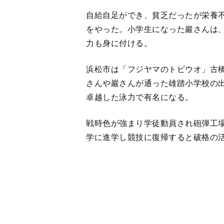
浜松市は「フジヤマのトビウオ」古
さんや巖さんが通った雄踏小学校の
卓越した泳力で有名になる。
戦時色が強まり学徒動員され砲弾工
学に進学し競技に復帰すると破格の
１９４８（昭和23）年のロサンゼル
された日本選手権で古橋は、４００
リストを上回る世界記録を打ち立て
全米選手権にも参加し、米国選手を
ジヤマのトビウオ」と命名した。体
人を勇気づけた。