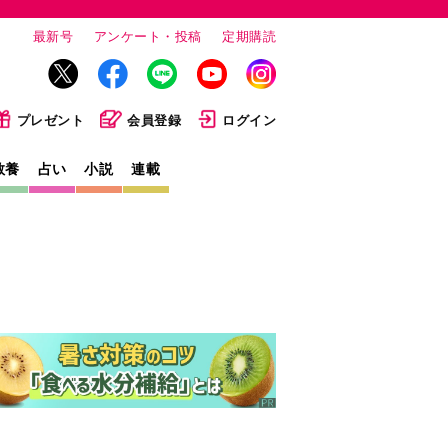
最新号
アンケート・投稿
定期購読
プレゼント
会員登録
ログイン
教養
占い
小説
連載