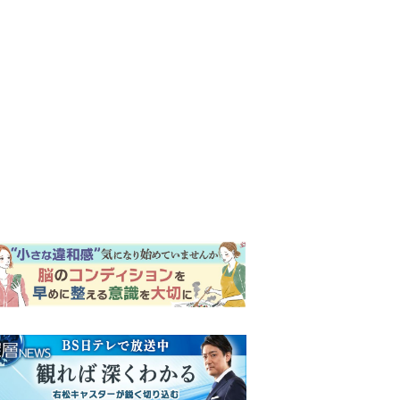
ンキング
ウイークリー
イリー
『風、薫る』次週予告。東京
に戻ったりん。シマケンと横
沢が遭遇。「好きです」と告
げたのは…
『Tシャツが乾くまで』“ちょ
っと残念な男”をフォローする
しっかり者。樹生の妹を演じ
るのは、齋藤飛鳥さん＜キャ
『風、薫る』主演の見上愛
スト紹介＞
「りんは恋愛に鈍感。やっと
自分の気持ちを自覚するよう
に」
『Tシャツが乾くまで』第5話
予告。心を許しあう咲子と樹