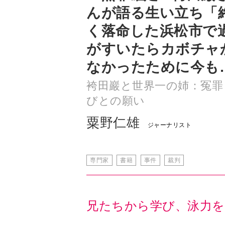
がすいたらカボチャ
なかったために今も
袴田巖と世界一の姉：冤罪
びとの願い
粟野仁雄
ジャーナリスト
専門家
書籍
事件
裁判
兄たちから学び、泳力を
自給自足ができ、貧乏だったが栄養
をやった。小学生になった巖さんは
力も身に付ける。