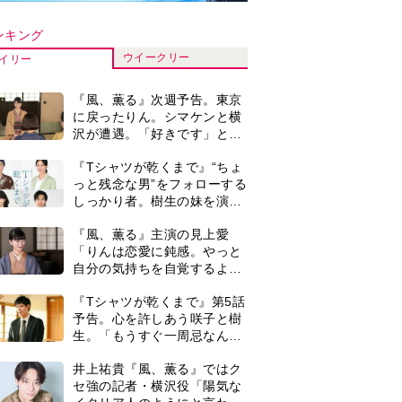
生。「もうすぐ一周忌なんで
それが過ぎたら…」＜ネタバ
井上祐貴『風、薫る』ではク
レあり＞
セ強の記者・横沢役「陽気な
イタリア人のようにと言われ
て」
演歌歌手・市川由紀乃「更年
期かと思ったら〈卵巣がん〉
だった。９ヵ月の闘病を経て
復帰。若くして逝った兄の手
井上祐貴「選択できるなら大
紙を今も支えに」【2026上半
変なほうを選ぶ。いつかは大
期BEST】
河の主演に」『風、薫る』で
は横沢役
＜3人って誰のこと？＞『Tシ
ャツが乾くまで』水族館で咲
子が放った〈何気ない一言〉
に視聴者「これも何かの伏
来週の『風、薫る』あらす
線？」「子どもの話だと…」
じ。派出看護を軌道に乗せよ
うと懸命に働く直美。そして
ついに＜あの人＞が…＜ネタ
0
『Tシャツが乾くまで』第5話
バレあり＞
あらすじ。充のメモを頼りに