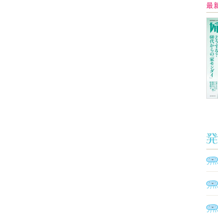
Ａ
く
催
脳
ト
型イ
ヤホ
モ
あ