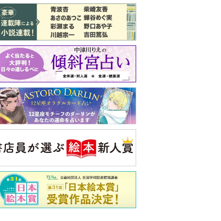
バックナンバー
注目トピ
義実家について、義弟が私へ怒りのLINE
同僚の心無い言葉に気持ちが折れた
ピアノの月謝、払うべき？
央公論新社の本
もうじきたべられるぼく
はせがわゆうじ 作
詳しくみる
ンフォメーション