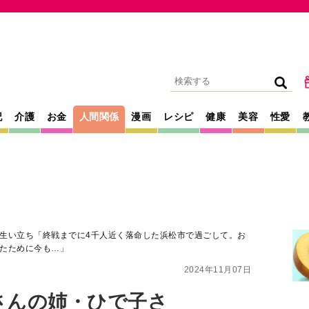
記
介護
お金
人間関係
漫画
レシピ
健康
美容
性愛
生い立ち「終戦までに4千人近く落命した浜松市で過ごして。お
たために今も…」
2024年11月07日
さんの姉・ひで子さ
終戦までに4千人近
過ごして。おなか