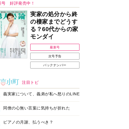
Ｉで始める遺言を書
耳にすっぽり！オーテ
前の準備セミナー開
ィコン補聴器、新しい
スタイルで All in Ear
の「オーティコン ジー
ル」を発売
の健康習慣をサポー
【編集部より】広告ペ
するオープンイヤー
ージについてのお詫び
ヤホン「kikippa イ
と訂正
ン HERALBONY
デル」発売
なたのペット自慢を
【編集部より】公式ア