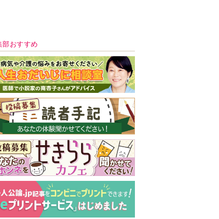
新号 好評発売中！
実家の処分から終
の棲家までどうす
る？60代からの家
モンダイ
最新号
次号予告