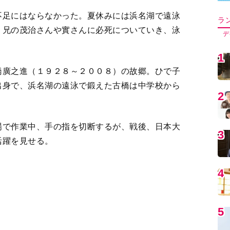
5
橋廣之進（１９２８～２００８）の故郷。ひで子
出身で、浜名湖の遠泳で鍛えた古橋は中学校から
6
場で作業中、手の指を切断するが、戦後、日本大
活躍を見せる。
7
ス五輪に日本は参加できなかったが、同時に開催
8
、８００、１５００メートルの３種目で、金メダ
た。
9
破って次々と世界記録を残し、米国の新聞が「フ
格に勝る米国選手に勝つ勇姿は、敗戦に沈む日本
1