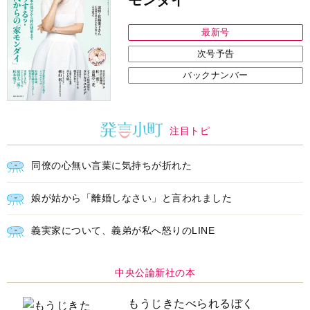
最新号
次号予告
バックナンバー
注目トピ
同僚の心無い言葉に気持ちが折れた
娘が姑から「離婚しなさい」と言われました
義実家について、義弟が私へ怒りのLINE
中央公論新社の本
もうじきたべられるぼく