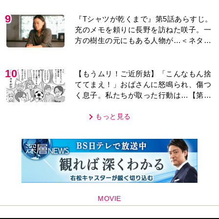
9
『Tシャツが乾くまで』第5話あらすじ。
充のメモを頼りに長野を訪ねた咲子。一
方の樹生の元にもある人物が…＜ネタバ
レあり＞
10
【もうムリ！ご近所姑】「こんなもん捨
ててまえ！」おばさんに怒鳴られ、傷つ
く息子。私たちが取った行動は…【第3
話】
もっと見る
MOVIE