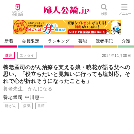
ログイン
検索
メニュー
会員登録
新着
会員限定
ランキング
芸能
読者手記
介護
健康
エッセイ
2024年11月30日
養老孟司のがん治療を支える娘・暁花が語る父への
思い。「役立ちたいと見舞いに行っても塩対応。そ
れで心が折れそうになったことも」
養老先生、がんになる
養老孟司
中川恵一
肺がん
病気
書籍