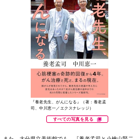
『養老先生、がんになる』（著：養老孟
司、中川恵一／エクスナレッジ）
すべての写真を見る
また、大分県立美術館でも、『養老孟司と小檜山賢二