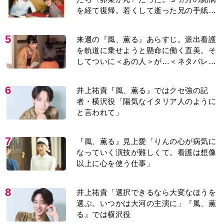
を経て復帰。若くして逝った兄の手紙を
今も支えに」【2026上半期BEST】
5
来週の『風、薫る』あらすじ。派出看護
を軌道に乗せようと懸命に働く直美。そ
してついに＜あの人＞が…＜ネタバレあ
り＞
6
井上祐貴『風、薫る』ではクセ強の記
者・横沢役「陽気なイタリア人のように
と言われて」
7
『風、薫る』見上愛「りんの心が病気に
なっていく演技が難しくて。看護は想像
以上に心を使う仕事」
8
井上祐貴「選択できるなら大変なほうを
選ぶ。いつかは大河の主演に」『風、薫
る』では横沢役