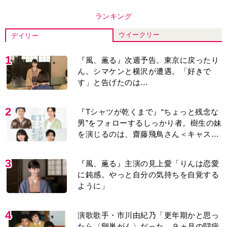
ランキング
ウイークリー
デイリー
1
『風、薫る』次週予告。東京に戻ったり
ん。シマケンと横沢が遭遇。「好きで
す」と告げたのは…
2
『Tシャツが乾くまで』“ちょっと残念な
男”をフォローするしっかり者。樹生の妹
を演じるのは、齋藤飛鳥さん＜キャスト
紹介＞
3
『風、薫る』主演の見上愛「りんは恋愛
に鈍感。やっと自分の気持ちを自覚する
ように」
4
演歌歌手・市川由紀乃「更年期かと思っ
たら〈卵巣がん〉だった。９ヵ月の闘病