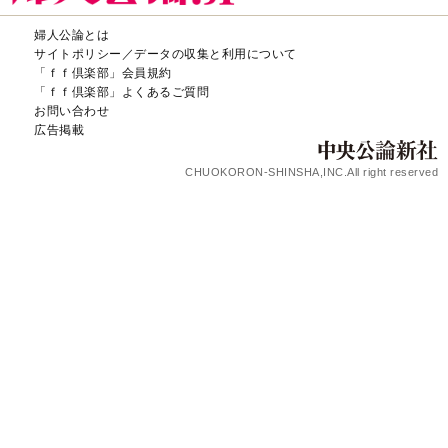
婦人公論とは
サイトポリシー／データの収集と利用について
「ｆｆ倶楽部」会員規約
「ｆｆ倶楽部」よくあるご質問
お問い合わせ
広告掲載
CHUOKORON-SHINSHA,INC.All right reserved