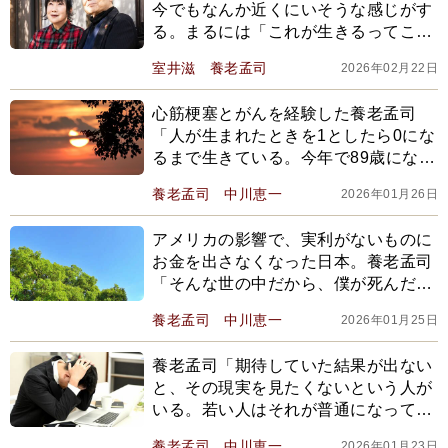
今でもなんか近くにいそうな感じがす
る。まるには「これが生きるってこと
だよ」と教えられて
室井滋
養老孟司
2026年02月22日
心筋梗塞とがんを経験した養老孟司
「人が生まれたときを1としたら0にな
るまで生きている。今年で89歳になる
僕は0.1くらい生が残っているが、逆
養老孟司
中川恵一
2026年01月26日
に言うと0.9死んでいる」
アメリカの影響で、実利がないものに
お金を出さなくなった日本。養老孟司
「そんな世の中だから、僕が死んだ後
に虫の標本をどうやって維持していけ
養老孟司
中川恵一
2026年01月25日
ばよいのか…」
養老孟司「期待していた結果が出ない
と、その現実を見たくないという人が
いる。若い人はそれが普通になってい
るようで…」錯覚を与え続ける＜脳化
養老孟司
中川恵一
2026年01月23日