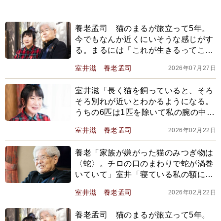
養老孟司 猫のまるが旅立って5年。
今でもなんか近くにいそうな感じがす
る。まるには「これが生きるってこと
だよ」と教えられて【2026上半期
室井滋
養老孟司
2026年07月27日
BEST】
室井滋「長く猫を飼っていると、そろ
そろ別れが近いとわかるようになる。
うちの6匹は1匹を除いて私の腕の中で
亡くなった」
室井滋
養老孟司
2026年02月22日
養老「家族が嫌がった猫のみつぎ物は
〈蛇〉。チロの口のまわりで蛇が渦巻
いていて」室井「寝ている私の額にミ
ミズを3本、川の字みたいに乗せられ
室井滋
養老孟司
2026年02月22日
て」
養老孟司 猫のまるが旅立って5年。