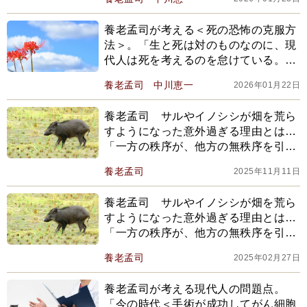
社会＞の問題点とは？
養老孟司が考える＜死の恐怖の克服方
法＞。「生と死は対のものなのに、現
代人は死を考えるのを怠けている。だ
から…」
養老孟司
中川恵一
2026年01月22日
養老孟司 サルやイノシシが畑を荒ら
すようになった意外過ぎる理由とは…
「一方の秩序が、他方の無秩序を引き
起こすということ」【2025編集部セレ
養老孟司
2025年11月11日
クション】
養老孟司 サルやイノシシが畑を荒ら
すようになった意外過ぎる理由とは…
「一方の秩序が、他方の無秩序を引き
起こすということ」【2024年下半期ベ
養老孟司
2025年02月27日
スト】
養老孟司が考える現代人の問題点。
「今の時代＜手術が成功してがん細胞