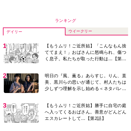
ランキング
ウイークリー
デイリー
1
【もうムリ！ご近所姑】「こんなもん捨
ててまえ！」おばさんに怒鳴られ、傷つ
く息子。私たちが取った行動は…【第3
話】
2
明日の『風、薫る』あらすじ。りん、直
美、黒川らの思いが通じて、村人たちは
少しずつ理解を示し始める＜ネタバレあ
り＞
3
【もうムリ！ご近所姑】勝手に自宅の庭
へ入ってくるおばさん。善意がどんどん
エスカレートして…【第2話】
4
古代ギリシアの『植物誌』を82歳で完
訳・小川洋子「子育てと家事の合間に、