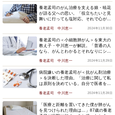
養老孟司のがん治療を支える娘・暁花
が語る父への思い。「役立ちたいと見
舞いに行っても塩対応。それで心が折
れそうになったことも」
養老孟司
中川恵一
2024年11月30日
養老孟司の＜小細胞肺がん＞を東大の
教え子・中川恵一が解説。「普通の人
なら、がんとわかるとそれなりにショ
ックを受けるが、先生の場合…」
養老孟司
中川恵一
2024年11月29日
病院嫌いの養老孟司が＜抗がん剤治療
＞を決断した理由。「治療に関して私
は原則を決めている。自分で医者を選
び、そのあとは…」
養老孟司
中川恵一
2024年11月28日
「医療と距離を置いてきた僕が肺がん
を見つけられた理由は…」87歳の養老