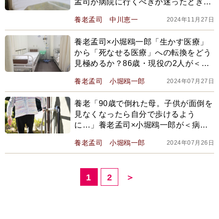
孟司が病院に行くべきか迷ったときに
従う＜声＞とは？
養老孟司
中川恵一
2024年11月27日
養老孟司×小堀鴎一郎「生かす医療」
から「死なせる医療」への転換をどう
見極めるか？86歳・現役の2人が＜高
齢者の終末期医療＞を考える
養老孟司
小堀鴎一郎
2024年07月27日
養老「90歳で倒れた母。子供が面倒を
見なくなったら自分で歩けるよう
に…」養老孟司×小堀鴎一郎が＜病院
での死＞を考える
養老孟司
小堀鴎一郎
2024年07月26日
1
2
＞