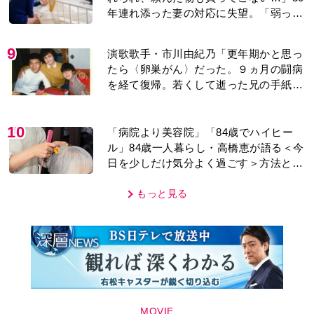
に女性たちの反応は…
9
演歌歌手・市川由紀乃「更年期かと思っ
たら〈卵巣がん〉だった。９ヵ月の闘病
を経て復帰。若くして逝った兄の手紙を
今も支えに」【2026上半期BEST】
10
「病院より美容院」「84歳でハイヒー
ル」84歳一人暮らし・高橋恵が語る＜今
日を少しだけ気分よく過ごす＞方法と
は…
もっと見る
MOVIE