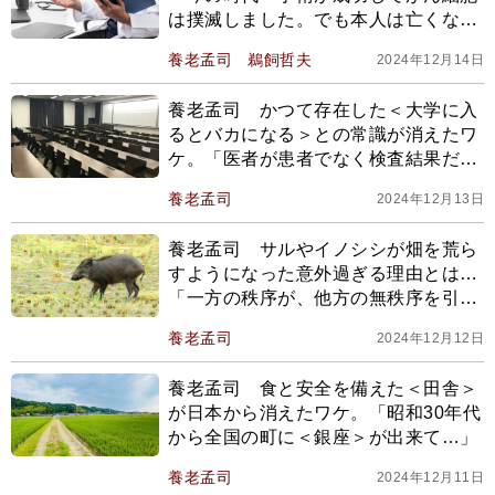
は撲滅しました。でも本人は亡くなり
ました＞になりかねない」
養老孟司
鵜飼哲夫
2024年12月14日
養老孟司 かつて存在した＜大学に入
るとバカになる＞との常識が消えたワ
ケ。「医者が患者でなく検査結果だけ
を見るようになったのも当然で…」
養老孟司
2024年12月13日
養老孟司 サルやイノシシが畑を荒ら
すようになった意外過ぎる理由とは…
「一方の秩序が、他方の無秩序を引き
起こすということ」
養老孟司
2024年12月12日
養老孟司 食と安全を備えた＜田舎＞
が日本から消えたワケ。「昭和30年代
から全国の町に＜銀座＞が出来て…」
養老孟司
2024年12月11日