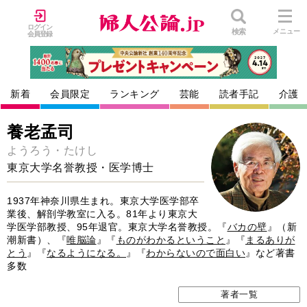
ログイン
検索
メニュー
会員登録
新着
会員限定
ランキング
芸能
読者手記
介護
養老孟司
ようろう・たけし
東京大学名誉教授・医学博士
1937年神奈川県生まれ。東京大学医学部卒
業後、解剖学教室に入る。81年より東京大
学医学部教授、95年退官。東京大学名誉教授。『
バカの壁
』（新
潮新書）、『
唯脳論
』『
ものがわかるということ
』『
まるありが
とう
』『
なるようになる。
』『
わからないので面白い
』など著書
多数
著者一覧