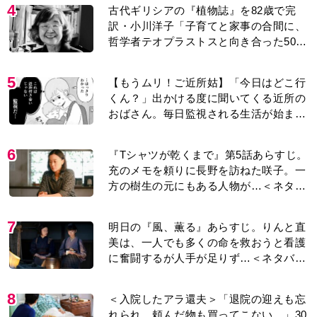
哲学者テオプラストスと向き合った50
年」
5
【もうムリ！ご近所姑】「今日はどこ行
くん？」出かける度に聞いてくる近所の
おばさん。毎日監視される生活が始ま
り…【第1話】
6
『Tシャツが乾くまで』第5話あらすじ。
充のメモを頼りに長野を訪ねた咲子。一
方の樹生の元にもある人物が…＜ネタバ
レあり＞
7
明日の『風、薫る』あらすじ。りんと直
美は、一人でも多くの命を救おうと看護
に奮闘するが人手が足りず…＜ネタバレ
あり＞
8
＜入院したアラ還夫＞「退院の迎えも忘
れられ、頼んだ物も買ってこない…」30
年連れ添った妻の対応に失望。「弱った
時こそ助け合うのが夫婦では」との訴え