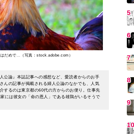
5
6
で…（写真：stock.adobe.com）
7
人公論』本誌記事への感想など、愛読者からのお手
8
さんの記事が掲載される婦人公論のなかでも、人気
介するのは東京都の60代の方からのお便り。仕事先
の家には彼女の「命の恩人」である雄鶏がいるそうで
9
1