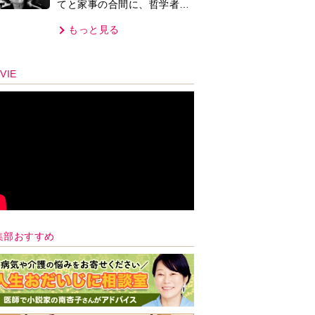
てと家事の合間に、哲学者テ
オプラストスと向き合った50
もっと見る
年」
VIE
集部おすすめ