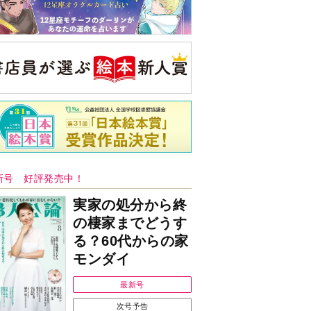
新号 好評発売中！
実家の処分から終
の棲家までどうす
る？60代からの家
モンダイ
最新号
次号予告