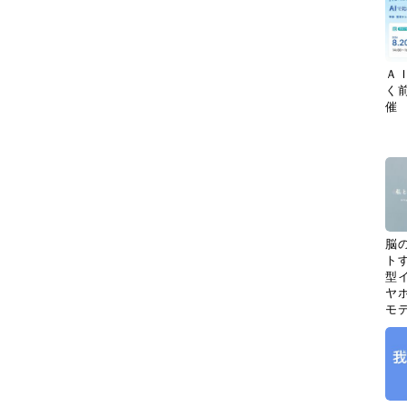
Ａ
く
催
脳
ト
型イ
ヤホ
モ