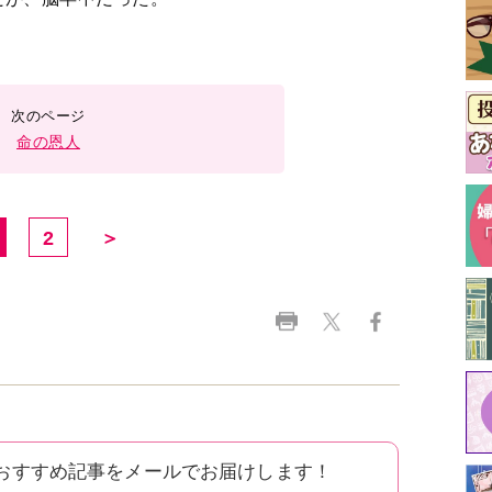
命の恩人
2
＞