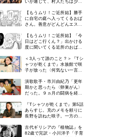
いが通じて、村人たちは少し
ずつ理解を示し始める＜ネタ
【もうムリ！ご近所姑】勝手
バレあり＞
に自宅の庭へ入ってくるおば
さん。善意がどんどんエスカ
レートして…【第2話】
【もうムリ！ご近所姑】「今
日はどこ行くん？」出かける
度に聞いてくる近所のおばさ
ん。毎日監視される生活が始
＜3人って誰のこと？＞『Tシ
まり…【第1話】
ャツが乾くまで』水族館で咲
子が放った〈何気ない一言〉
に視聴者「これも何かの伏
演歌歌手・市川由紀乃「更年
線？」「子どもの話だと…」
期かと思ったら〈卵巣がん〉
だった。９ヵ月の闘病を経て
復帰。若くして逝った兄の手
『Tシャツが乾くまで』第5話
紙を今も支えに」【2026上半
あらすじ。充のメモを頼りに
期BEST】
長野を訪ねた咲子。一方の樹
生の元にもある人物が…＜ネ
0
古代ギリシアの『植物誌』を
タバレあり＞
82歳で完訳・小川洋子「子育