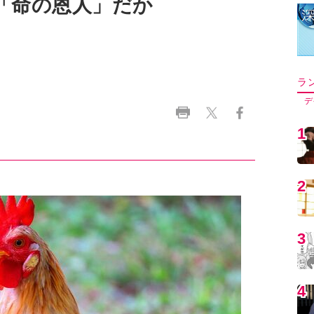
「命の恩人」だか
ラ
デ
1
2
3
4