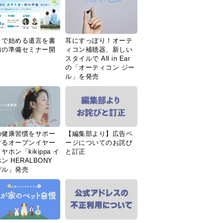
Ｉで始める遺言を書
耳にすっぽり！オーテ
前の準備セミナー開
ィコン補聴器、新しい
スタイルで All in Ear
の「オーティコン ジー
ル」を発売
の健康習慣をサポー
【編集部より】広告ペ
するオープンイヤー
ージについてのお詫び
ヤホン「kikippa イ
と訂正
ン HERALBONY
デル」発売