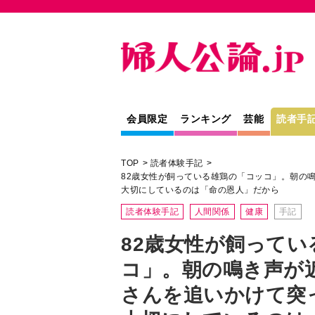
会員限定
ランキング
芸能
読者手
TOP
読者体験手記
82歳女性が飼っている雄鶏の「コッコ」。朝の
大切にしているのは「命の恩人」だから
読者体験手記
人間関係
健康
手記
82歳女性が飼ってい
コ」。朝の鳴き声が
さんを追いかけて突