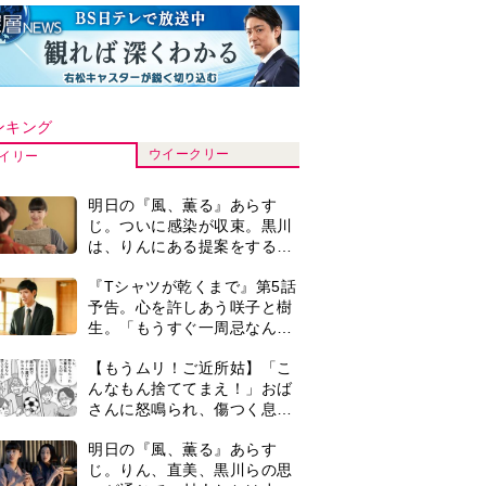
ンキング
ウイークリー
イリー
明日の『風、薫る』あらす
じ。ついに感染が収束。黒川
は、りんにある提案をする＜
ネタバレあり＞
『Tシャツが乾くまで』第5話
予告。心を許しあう咲子と樹
生。「もうすぐ一周忌なんで
それが過ぎたら…」＜ネタバ
【もうムリ！ご近所姑】「こ
レあり＞
んなもん捨ててまえ！」おば
さんに怒鳴られ、傷つく息
子。私たちが取った行動は…
明日の『風、薫る』あらす
【第3話】
じ。りん、直美、黒川らの思