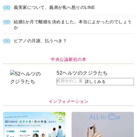
義実家について、義弟が私へ怒りのLINE
結婚1か月で離婚を決めました。本当によかったのでしょう
か
ピアノの月謝、払うべき？
中央公論新社の本
52ヘルツのクジラたち
町田そのこ 著
詳しくみる
インフォメーション