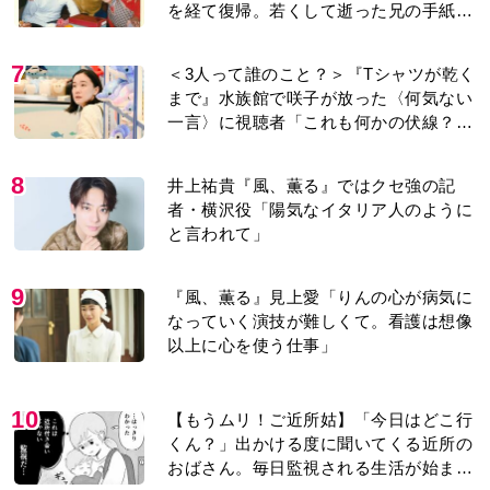
を経て復帰。若くして逝った兄の手紙を
今も支えに」【2026上半期BEST】
7
＜3人って誰のこと？＞『Tシャツが乾く
まで』水族館で咲子が放った〈何気ない
一言〉に視聴者「これも何かの伏線？」
「子どもの話だと…」
8
井上祐貴『風、薫る』ではクセ強の記
者・横沢役「陽気なイタリア人のように
と言われて」
9
『風、薫る』見上愛「りんの心が病気に
なっていく演技が難しくて。看護は想像
以上に心を使う仕事」
10
【もうムリ！ご近所姑】「今日はどこ行
くん？」出かける度に聞いてくる近所の
おばさん。毎日監視される生活が始ま