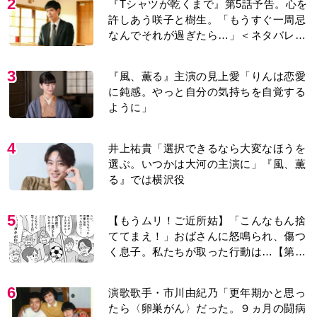
2
『Tシャツが乾くまで』第5話予告。心を
許しあう咲子と樹生。「もうすぐ一周忌
なんでそれが過ぎたら…」＜ネタバレあ
り＞
3
『風、薫る』主演の見上愛「りんは恋愛
に鈍感。やっと自分の気持ちを自覚する
ように」
4
井上祐貴「選択できるなら大変なほうを
選ぶ。いつかは大河の主演に」『風、薫
る』では横沢役
5
【もうムリ！ご近所姑】「こんなもん捨
ててまえ！」おばさんに怒鳴られ、傷つ
く息子。私たちが取った行動は…【第3
話】
6
演歌歌手・市川由紀乃「更年期かと思っ
たら〈卵巣がん〉だった。９ヵ月の闘病