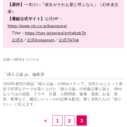
【原作】
一木けい『彼女がそれも愛と呼ぶなら』（幻冬舎文
庫）
【番組公式サイト】
公式HP：
https://www.ytv.co.jp/kanosore/
TVer：
https://tver.jp/series/srrhebzb7b
公式X
／
公式Instagram
／
公式TikTok
出典＝WEBオリジナル
「婦人公論.jp」編集部
1916年創刊の雑誌『婦人公論』のWebメディア。女性たちにとって身
近で切実なテーマを取り上げた『婦人公論』の特集記事に加え、Web
ならではの芸能、ドラマ、介護、人間関係、健康、漫画、お金、美
容、教養など、幅広いジャンルの記事を配信。輝く女性たちの「知り
たい」に応えます。
＜
1
2
3