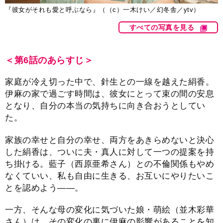
『彼女がそれも愛と呼ぶなら』（（c）一木けい／幻冬舎／ytv）
すべての写真を見る
＜第6話のあらすじ＞
家庭が冷え切った中で、針生との一線を越えた絹香。
伊麻の家で過ごす時間は、彼女にとって束の間の安息
となり、自分の本当の気持ちに向き合おうとしてい
た。
家族の幸せと自分の幸せ、両方をあきらめないと決心
した絹香は、ついに夫・真人に対して一つの提案を持
ち掛ける。藍子（西原亜希さん）との不倫関係もやめ
なくていい、私も自由に生きる、お互いにやりたいこ
とを認めよう――。
一方、そんな母の変化に気づいた娘・萌絵（並木彩華
さん）は、その変化の裏に伊麻の影響があることを知