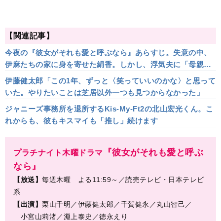
【関連記事】
今夜の『彼女がそれも愛と呼ぶなら』あらすじ。失意の中、
伊麻たちの家に身を寄せた絹香。しかし、浮気夫に「母親だ
ろ」となじられて…＜ネタバレ＞
伊藤健太郎「この1年、ずっと〈笑っていいのかな〉と思って
いた。やりたいことは芝居以外一つも見つからなかった」
ジャニーズ事務所を退所するKis-My-Ft2の北山宏光くん。こ
れからも、彼もキスマイも「推し」続けます
『彼女がそれも愛と呼ぶ
プラチナイト木曜ドラマ
なら』
【放送】
毎週木曜 よる11:59～／読売テレビ・日本テレビ
系
【出演】
栗山千明／伊藤健太郎／千賀健永／丸山智己／
小宮山莉渚／淵上泰史／徳永えり