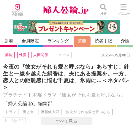
ログイン
検索
メニュー
会員登録
新着
会員限定
ランキング
芸能
読者手記
介護
芸能
性愛
人間関係
ニュース
2025年05月08日
今夜の『彼女がそれも愛と呼ぶなら』あらすじ。針
生と一線を越えた絹香は、夫にある提案を。一方、
恋人との距離感に悩む千夏は、氷雨に…＜ネタバレ
＞
プラチナイト木曜ドラマ『彼女がそれも愛と呼ぶなら』
「婦人公論.jp」編集部
ドラマ
男と女
伊藤健太郎
彼女がそれも愛と呼ぶなら
Kis-My-Ft2