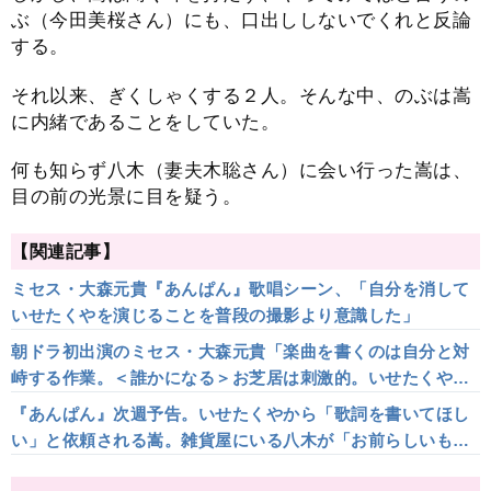
ぶ（今田美桜さん）にも、口出ししないでくれと反論
する。
それ以来、ぎくしゃくする２人。そんな中、のぶは嵩
に内緒であることをしていた。
何も知らず八木（妻夫木聡さん）に会い行った嵩は、
目の前の光景に目を疑う。
【関連記事】
ミセス・大森元貴『あんぱん』歌唱シーン、「自分を消して
いせたくやを演じることを普段の撮影より意識した」
朝ドラ初出演のミセス・大森元貴「楽曲を書くのは自分と対
峙する作業。＜誰かになる＞お芝居は刺激的。いせたくやと
して『あんぱん』の歯車に」
『あんぱん』次週予告。いせたくやから「歌詞を書いてほし
い」と依頼される嵩。雑貨屋にいる八木が「お前らしいもの
を書けばいいんだよ」と話して…