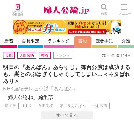
ログイン
検索
メニュー
会員登録
新着
会員限定
ランキング
芸能
読者手記
介護
芸能
人間関係
教養
トレンド
2025年08月14日
明日の『あんぱん』あらすじ。舞台公演は成功する
も、嵩とのぶはぎくしゃくしてしまい…＜ネタばれ
あり＞
NHK連続テレビ小説『あんぱん』
「婦人公論.jp」編集部
朝ドラ
NHK
今田美桜
朝ドラあんぱん
北村匠海