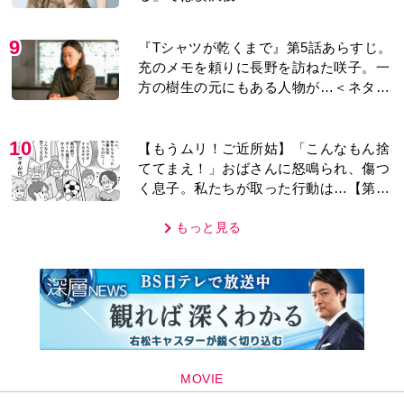
9
『Tシャツが乾くまで』第5話あらすじ。
充のメモを頼りに長野を訪ねた咲子。一
方の樹生の元にもある人物が…＜ネタバ
レあり＞
10
【もうムリ！ご近所姑】「こんなもん捨
ててまえ！」おばさんに怒鳴られ、傷つ
く息子。私たちが取った行動は…【第3
話】
もっと見る
MOVIE