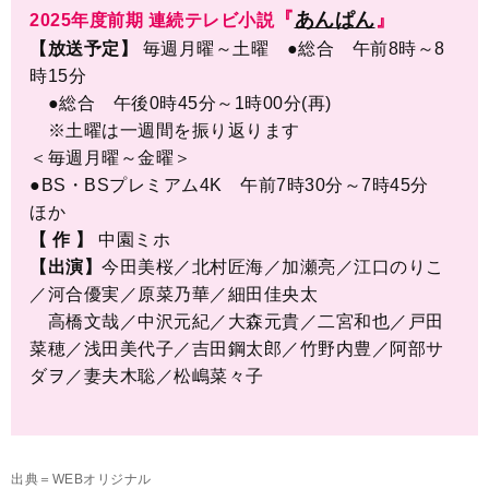
『
あんぱん
』
2025年度前期 連続テレビ小説
【放送予定】
毎週月曜～土曜 ●総合 午前8時～8
時15分
●総合 午後0時45分～1時00分(再)
※土曜は一週間を振り返ります
＜毎週月曜～金曜＞
●BS・BSプレミアム4K 午前7時30分～7時45分
ほか
【 作 】
中園ミホ
【出演】
今田美桜／北村匠海／加瀬亮／江口のりこ
／河合優実／原菜乃華／細田佳央太
高橋文哉／中沢元紀／大森元貴／二宮和也／戸田
菜穂／浅田美代子／吉田鋼太郎／竹野内豊／阿部サ
ダヲ／妻夫木聡／松嶋菜々子
​
出典＝WEBオリジナル