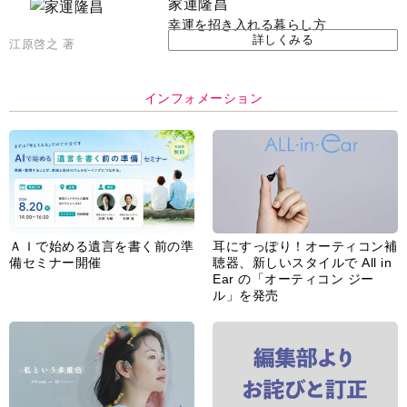
家運隆昌
幸運を招き入れる暮らし方
詳しくみる
江原啓之 著
インフォメーション
ＡＩで始める遺言を書く前の準
耳にすっぽり！オーティコン補
備セミナー開催
聴器、新しいスタイルで All in
Ear の「オーティコン ジー
ル」を発売