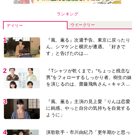
ランキング
ウイークリー
デイリー
1
『風、薫る』次週予告。東京に戻ったり
ん。シマケンと横沢が遭遇。「好きで
す」と告げたのは…
2
『Tシャツが乾くまで』“ちょっと残念な
男”をフォローするしっかり者。樹生の妹
を演じるのは、齋藤飛鳥さん＜キャスト
紹介＞
3
『風、薫る』主演の見上愛「りんは恋愛
に鈍感。やっと自分の気持ちを自覚する
ように」
4
演歌歌手・市川由紀乃「更年期かと思っ