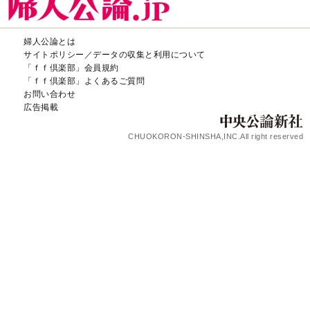
婦人公論とは
サイトポリシー／データの収集と利用について
「ｆｆ倶楽部」会員規約
「ｆｆ倶楽部」よくあるご質問
お問い合わせ
広告掲載
CHUOKORON-SHINSHA,INC.All right reserved