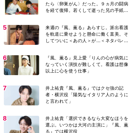
たら〈卵巣がん〉だった。９ヵ月の闘病
を経て復帰。若くして逝った兄の手紙を
今も支えに」【2026上半期BEST】
5
来週の『風、薫る』あらすじ。派出看護
を軌道に乗せようと懸命に働く直美。そ
してついに＜あの人＞が…＜ネタバレあ
り＞
6
『風、薫る』見上愛「りんの心が病気に
なっていく演技が難しくて。看護は想像
以上に心を使う仕事」
7
井上祐貴『風、薫る』ではクセ強の記
者・横沢役「陽気なイタリア人のように
と言われて」
8
井上祐貴「選択できるなら大変なほうを
選ぶ。いつかは大河の主演に」『風、薫
る』では横沢役