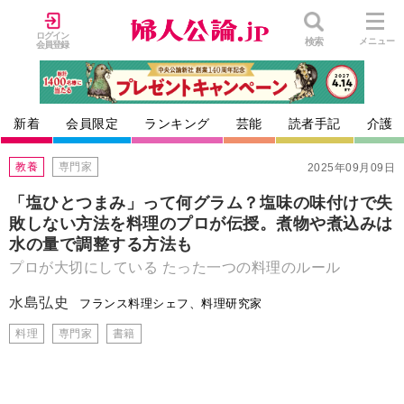
ログイン
検索
メニュー
会員登録
新着
会員限定
ランキング
芸能
読者手記
介護
教養
専門家
2025年09月09日
「塩ひとつまみ」って何グラム？塩味の味付けで失
敗しない方法を料理のプロが伝授。煮物や煮込みは
水の量で調整する方法も
プロが大切にしている たった一つの料理のルール
水島弘史
フランス料理シェフ、料理研究家
料理
専門家
書籍