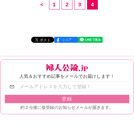
＜
1
2
3
4
シェア