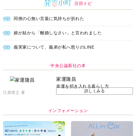
注目トピ
同僚の心無い言葉に気持ちが折れた
娘が姑から「離婚しなさい」と言われました
義実家について、義弟が私へ怒りのLINE
中央公論新社の本
家運隆昌
幸運を招き入れる暮らし方
詳しくみる
江原啓之 著
インフォメーション