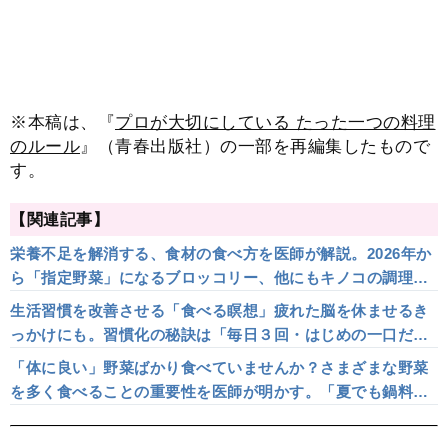
※本稿は、『
プロが大切にしている たった一つの料理
のルール
』（青春出版社）の一部を再編集したもので
す。
【関連記事】
栄養不足を解消する、食材の食べ方を医師が解説。2026年か
ら「指定野菜」になるブロッコリー、他にもキノコの調理方
法は…
生活習慣を改善させる「食べる瞑想」疲れた脳を休ませるき
っかけにも。習慣化の秘訣は「毎日３回・はじめの一口だ
け」
「体に良い」野菜ばかり食べていませんか？さまざまな野菜
を多く食べることの重要性を医師が明かす。「夏でも鍋料
理」なら簡単に作れて食事内容も健康的に