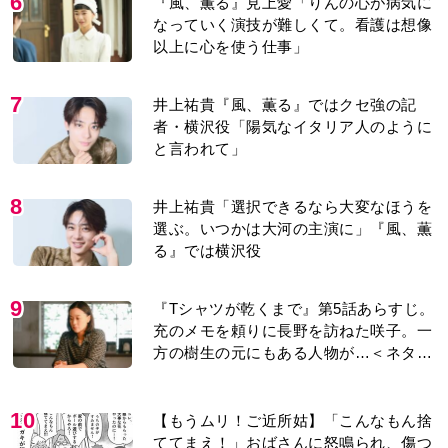
6
『風、薫る』見上愛「りんの心が病気に
なっていく演技が難しくて。看護は想像
以上に心を使う仕事」
7
井上祐貴『風、薫る』ではクセ強の記
者・横沢役「陽気なイタリア人のように
と言われて」
8
井上祐貴「選択できるなら大変なほうを
選ぶ。いつかは大河の主演に」『風、薫
る』では横沢役
9
『Tシャツが乾くまで』第5話あらすじ。
充のメモを頼りに長野を訪ねた咲子。一
方の樹生の元にもある人物が…＜ネタバ
レあり＞
10
【もうムリ！ご近所姑】「こんなもん捨
ててまえ！」おばさんに怒鳴られ、傷つ