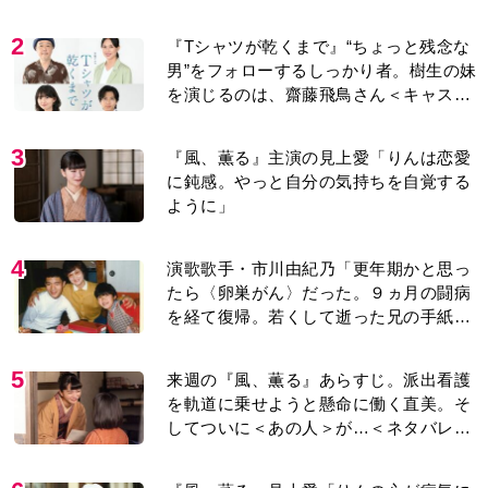
2
『Tシャツが乾くまで』“ちょっと残念な
男”をフォローするしっかり者。樹生の妹
を演じるのは、齋藤飛鳥さん＜キャスト
紹介＞
3
『風、薫る』主演の見上愛「りんは恋愛
に鈍感。やっと自分の気持ちを自覚する
ように」
4
演歌歌手・市川由紀乃「更年期かと思っ
たら〈卵巣がん〉だった。９ヵ月の闘病
を経て復帰。若くして逝った兄の手紙を
今も支えに」【2026上半期BEST】
5
来週の『風、薫る』あらすじ。派出看護
を軌道に乗せようと懸命に働く直美。そ
してついに＜あの人＞が…＜ネタバレあ
り＞