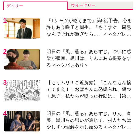
ウイークリー
デイリー
1
『Tシャツが乾くまで』第5話予告。心を
許しあう咲子と樹生。「もうすぐ一周忌
なんでそれが過ぎたら…」＜ネタバレあ
り＞
2
明日の『風、薫る』あらすじ。ついに感
染が収束。黒川は、りんにある提案をす
る＜ネタバレあり＞
3
【もうムリ！ご近所姑】「こんなもん捨
ててまえ！」おばさんに怒鳴られ、傷つ
く息子。私たちが取った行動は…【第3
話】
4
明日の『風、薫る』あらすじ。りん、直
美、黒川らの思いが通じて、村人たちは
少しずつ理解を示し始める＜ネタバレあ
り＞