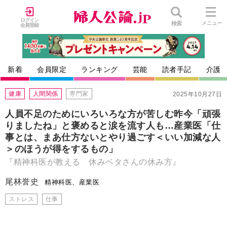
ログイン
検索
メニュー
会員登録
新着
会員限定
ランキング
芸能
読者手記
介護
健康
人間関係
専門家
2025年10月27日
人員不足のためにいろいろな方が苦しむ昨今「頑張
りましたね」と褒めると涙を流す人も…産業医「仕
事とは、まあ仕方ないとやり過ごす＜いい加減な人
＞のほうが得をするもの」
『精神科医が教える 休みベタさんの休み方』
尾林誉史
精神科医、産業医
ストレス
仕事