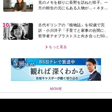
充のメモを頼りに長野を訪ねた咲子。一
方の樹生の元にもある人物が…＜ネタバ
レあり＞
10
古代ギリシアの『植物誌』を82歳で完
訳・小川洋子「子育てと家事の合間に、
哲学者テオプラストスと向き合った50
年」
もっと見る
MOVIE