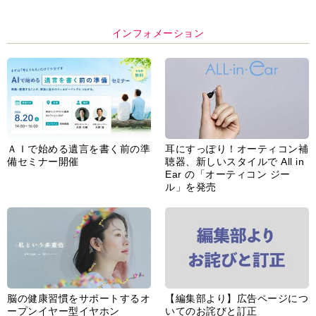
インフォメーション
ＡＩで始める遺言を書く前の準
耳にすっぽり！オーティコン補
備セミナー開催
聴器、新しいスタイルで All in
Ear の「オーティコン ジー
ル」を発売
脳の健康習慣をサポートするオ
【編集部より】広告ページにつ
ープンイヤー型イヤホン
いてのお詫びと訂正