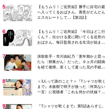
5
【もうムリ！ご近所姑】勝手に自宅の庭
へ入ってくるおばさん。善意がどんどん
エスカレートして…【第2話】
6
【もうムリ！ご近所姑】「今日はどこ行
くん？」出かける度に聞いてくる近所の
おばさん。毎日監視される生活が始ま
り…【第1話】
7
演歌歌手・市川由紀乃「更年期かと思っ
たら〈卵巣がん〉だった。９ヵ月の闘病
を経て復帰。若くして逝った兄の手紙を
今も支えに」【2026上半期BEST】
8
＜3人って誰のこと？＞『Tシャツが乾く
まで』水族館で咲子が放った〈何気ない
一言〉に視聴者「これも何かの伏線？」
「子どもの話だと…」
9
『Tシャツが乾くまで』第5話あらすじ。