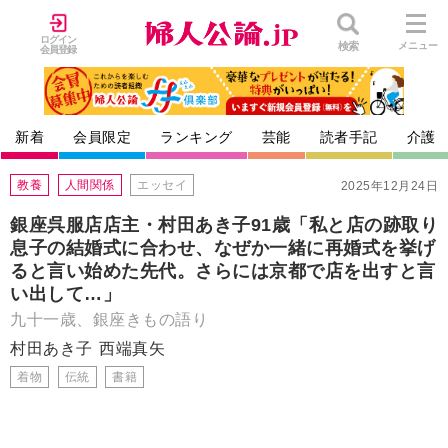
ログイン
検索
メニュー
会員登録
新着
会員限定
ランキング
芸能
読者手記
介護
教養
人間関係
エッセイ
2025年12月24日
銀座呉服店店主・村田あき子91歳「私と店の跡取り
息子の結婚式に合わせ、なぜか一緒に再婚式を挙げ
ると言い始めた先代。さらには京都で店を出すと言
い出して…」
九十一歳、銀座きもの語り
村田あき子
西端真矢
着物
伝統
書籍