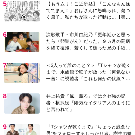
5
【もうムリ！ご近所姑】「こんなもん捨
ててまえ！」おばさんに怒鳴られ、傷つ
く息子。私たちが取った行動は…【第3
話】
6
演歌歌手・市川由紀乃「更年期かと思っ
たら〈卵巣がん〉だった。９ヵ月の闘病
を経て復帰。若くして逝った兄の手紙を
今も支えに」【2026上半期BEST】
7
＜3人って誰のこと？＞『Tシャツが乾く
まで』水族館で咲子が放った〈何気ない
一言〉に視聴者「これも何かの伏線？」
「子どもの話だと…」
8
井上祐貴『風、薫る』ではクセ強の記
者・横沢役「陽気なイタリア人のように
と言われて」
9
『Tシャツが乾くまで』“ちょっと残念な
男”をフォローするしっかり者。樹生の妹