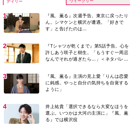
ウイークリー
デイリー
1
『風、薫る』次週予告。東京に戻ったり
ん。シマケンと横沢が遭遇。「好きで
す」と告げたのは…
2
『Tシャツが乾くまで』第5話予告。心を
許しあう咲子と樹生。「もうすぐ一周忌
なんでそれが過ぎたら…」＜ネタバレあ
り＞
3
『風、薫る』主演の見上愛「りんは恋愛
に鈍感。やっと自分の気持ちを自覚する
ように」
4
井上祐貴「選択できるなら大変なほうを
選ぶ。いつかは大河の主演に」『風、薫
る』では横沢役