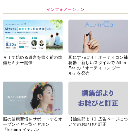
インフォメーション
ＡＩで始める遺言を書く前の準
耳にすっぽり！オーティコン補
備セミナー開催
聴器、新しいスタイルで All in
Ear の「オーティコン ジー
ル」を発売
脳の健康習慣をサポートするオ
【編集部より】広告ページにつ
ープンイヤー型イヤホン
いてのお詫びと訂正
「kikippa イヤホン