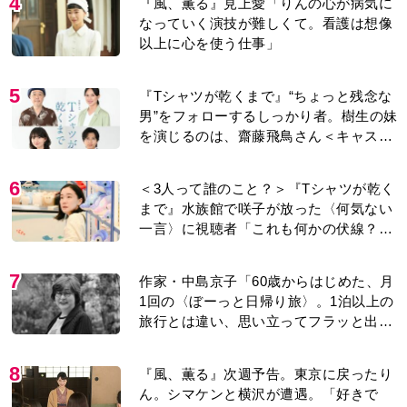
4
『風、薫る』見上愛「りんの心が病気に
なっていく演技が難しくて。看護は想像
以上に心を使う仕事」
5
『Tシャツが乾くまで』“ちょっと残念な
男”をフォローするしっかり者。樹生の妹
を演じるのは、齋藤飛鳥さん＜キャスト
紹介＞
6
＜3人って誰のこと？＞『Tシャツが乾く
まで』水族館で咲子が放った〈何気ない
一言〉に視聴者「これも何かの伏線？」
「子どもの話だと…」
7
作家・中島京子「60歳からはじめた、月
1回の〈ぼーっと日帰り旅〉。1泊以上の
旅行とは違い、思い立ってフラッと出か
けられるのがいいところ」【2026上半期
BEST】
8
『風、薫る』次週予告。東京に戻ったり
ん。シマケンと横沢が遭遇。「好きで