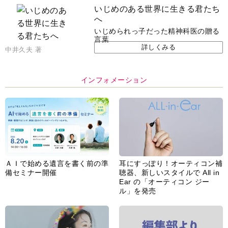
いじめのある世界に生きる君たち
へ
いじめられっ子だった精神科医の贈る
言葉
詳しくみる
中井久夫 著
インフォメーション
ＡＩで始める遺言を書く前の準
耳にすっぽり！オーティコン補
備セミナー開催
聴器、新しいスタイルで All in
Ear の「オーティコン ジー
ル」を発売