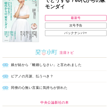
でどうする？60代からの家
モンダイ
最新号
次号予告
バックナンバー
注目トピ
娘が姑から「離婚しなさい」と言われました
ピアノの月謝、払うべき？
同僚の心無い言葉に気持ちが折れた
中央公論新社の本