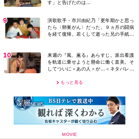
す」と告げたのは…
9
演歌歌手・市川由紀乃「更年期かと思っ
たら〈卵巣がん〉だった。９ヵ月の闘病
を経て復帰。若くして逝った兄の手紙を
今も支えに」【2026上半期BEST】
10
来週の『風、薫る』あらすじ。派出看護
を軌道に乗せようと懸命に働く直美。そ
してついに＜あの人＞が…＜ネタバレあ
り＞
もっと見る
MOVIE