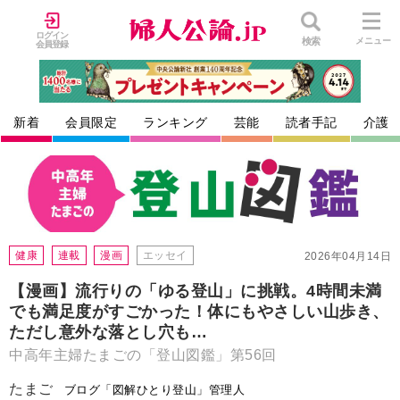
ログイン
検索
メニュー
会員登録
新着
会員限定
ランキング
芸能
読者手記
介護
健康
連載
漫画
エッセイ
2026年04月14日
【漫画】流行りの「ゆる登山」に挑戦。4時間未満
でも満足度がすごかった！体にもやさしい山歩き、
ただし意外な落とし穴も…
中高年主婦たまごの「登山図鑑」第56回
たまご
ブログ「図解ひとり登山」管理人