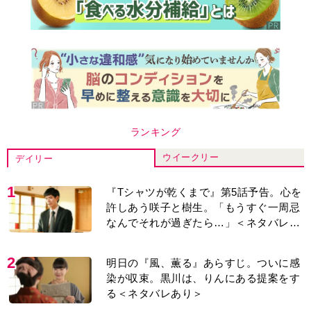
ランキング
ウイークリー
デイリー
1
『Tシャツが乾くまで』第5話予告。心を
許しあう咲子と樹生。「もうすぐ一周忌
なんでそれが過ぎたら…」＜ネタバレあ
り＞
2
明日の『風、薫る』あらすじ。ついに感
染が収束。黒川は、りんにある提案をす
る＜ネタバレあり＞