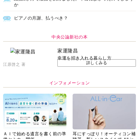
か
ピアノの月謝、払うべき？
中央公論新社の本
家運隆昌
幸運を招き入れる暮らし方
詳しくみる
江原啓之 著
インフォメーション
ＡＩで始める遺言を書く前の準
耳にすっぽり！オーティコン補