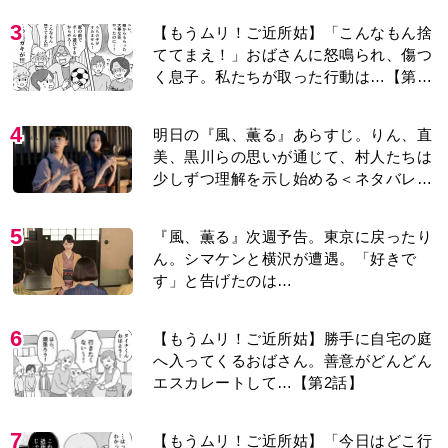
3
【もうムリ！ご近所姑】「こんなもん捨
ててまえ！」おばさんに怒鳴られ、傷つ
く息子。私たちが取った行動は…【第3
話】
4
明日の『風、薫る』あらすじ。りん、直
美、黒川らの思いが通じて、村人たちは
少しずつ理解を示し始める＜ネタバレあ
り＞
5
『風、薫る』次週予告。東京に戻ったり
ん。シマケンと横沢が遭遇。「好きで
す」と告げたのは…
6
【もうムリ！ご近所姑】勝手に自宅の庭
へ入ってくるおばさん。善意がどんどん
エスカレートして…【第2話】
7
【もうムリ！ご近所姑】「今日はどこ行