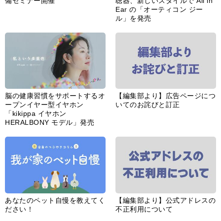
備セミナー開催
聴器、新しいスタイルで All in
Ear の「オーティコン ジー
ル」を発売
脳の健康習慣をサポートするオ
【編集部より】広告ページにつ
ープンイヤー型イヤホン
いてのお詫びと訂正
「kikippa イヤホン
HERALBONY モデル」発売
あなたのペット自慢を教えてく
【編集部より】公式アドレスの
ださい！
不正利用について