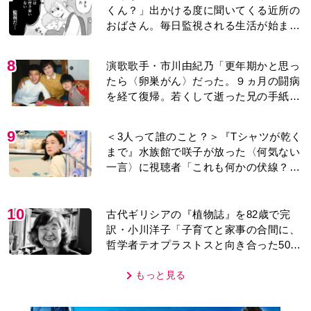
くん？」出かける度に聞いてくる近所の
おばさん。毎日監視される生活が始ま
り…【第1話】
8
演歌歌手・市川由紀乃「更年期かと思っ
たら〈卵巣がん〉だった。９ヵ月の闘病
を経て復帰。若くして逝った兄の手紙を
今も支えに」【2026上半期BEST】
9
＜3人って誰のこと？＞『Tシャツが乾く
まで』水族館で咲子が放った〈何気ない
一言〉に視聴者「これも何かの伏線？」
「子どもの話だと…」
10
古代ギリシアの『植物誌』を82歳で完
訳・小川洋子「子育てと家事の合間に、
哲学者テオプラストスと向き合った50
年」
もっと見る