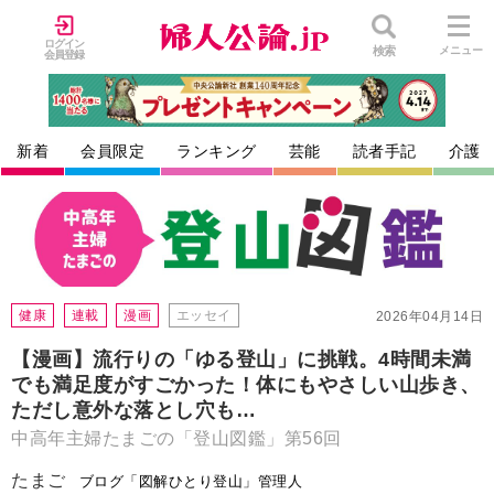
ログイン
検索
メニュー
会員登録
新着
会員限定
ランキング
芸能
読者手記
介護
健康
連載
漫画
エッセイ
2026年04月14日
【漫画】流行りの「ゆる登山」に挑戦。4時間未満
でも満足度がすごかった！体にもやさしい山歩き、
ただし意外な落とし穴も…
中高年主婦たまごの「登山図鑑」第56回
たまご
ブログ「図解ひとり登山」管理人