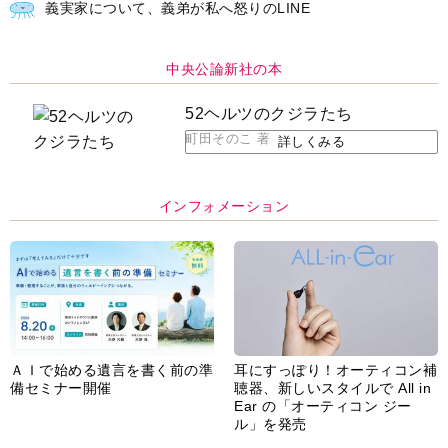
義実家について、義弟が私へ怒りのLINE
中央公論新社の本
52ヘルツのクジラたち
町田そのこ 著
詳しくみる
インフォメーション
ＡＩで始める遺言を書く前の準
耳にすっぽり！オーティコン補
備セミナー開催
聴器、新しいスタイルで All in
Ear の「オーティコン ジー
ル」を発売