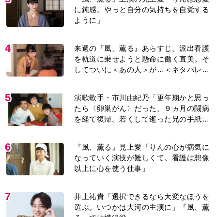
に鈍感。やっと自分の気持ちを自覚する
ように」
4
来週の『風、薫る』あらすじ。派出看護
を軌道に乗せようと懸命に働く直美。そ
してついに＜あの人＞が…＜ネタバレあ
り＞
5
演歌歌手・市川由紀乃「更年期かと思っ
たら〈卵巣がん〉だった。９ヵ月の闘病
を経て復帰。若くして逝った兄の手紙を
今も支えに」【2026上半期BEST】
6
『風、薫る』見上愛「りんの心が病気に
なっていく演技が難しくて。看護は想像
以上に心を使う仕事」
7
井上祐貴「選択できるなら大変なほうを
選ぶ。いつかは大河の主演に」『風、薫