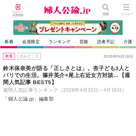
ログイン
検索
メニュー
会員登録
新着
会員限定
ランキング
芸能
読者手記
介護
教養
読みどころ
2026年04月18日
鈴木保奈美が語る「正しさとは」。杏子ども3人と
パリでの生活。篠井英介×尾上右近女方対談…【週
間人気記事 BEST5】
週間人気記事ランキング（2026年4月10日～4月16日）
「婦人公論.jp」編集部