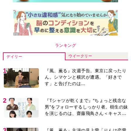
ランキング
ウイークリー
デイリー
1
『風、薫る』次週予告。東京に戻ったり
ん。シマケンと横沢が遭遇。「好きで
す」と告げたのは…
2
『Tシャツが乾くまで』“ちょっと残念な
男”をフォローするしっかり者。樹生の妹
を演じるのは、齋藤飛鳥さん＜キャスト
紹介＞
3
『風、薫る』主演の見上愛「りんは恋愛