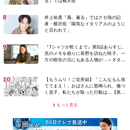
る』では横沢役
8
井上祐貴『風、薫る』ではクセ強の記
者・横沢役「陽気なイタリア人のように
と言われて」
9
『Tシャツが乾くまで』第5話あらすじ。
充のメモを頼りに長野を訪ねた咲子。一
方の樹生の元にもある人物が…＜ネタバ
レあり＞
10
【もうムリ！ご近所姑】「こんなもん捨
ててまえ！」おばさんに怒鳴られ、傷つ
く息子。私たちが取った行動は…【第3
話】
もっと見る