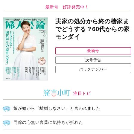
最新号 好評発売中！
実家の処分から終の棲家ま
でどうする？60代からの家
モンダイ
最新号
次号予告
バックナンバー
注目トピ
娘が姑から「離婚しなさい」と言われました
同僚の心無い言葉に気持ちが折れた