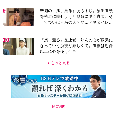
「子どもの話だと…」
9
来週の『風、薫る』あらすじ。派出看護
を軌道に乗せようと懸命に働く直美。そ
してついに＜あの人＞が…＜ネタバレあ
り＞
10
『風、薫る』見上愛「りんの心が病気に
なっていく演技が難しくて。看護は想像
以上に心を使う仕事」
もっと見る
MOVIE