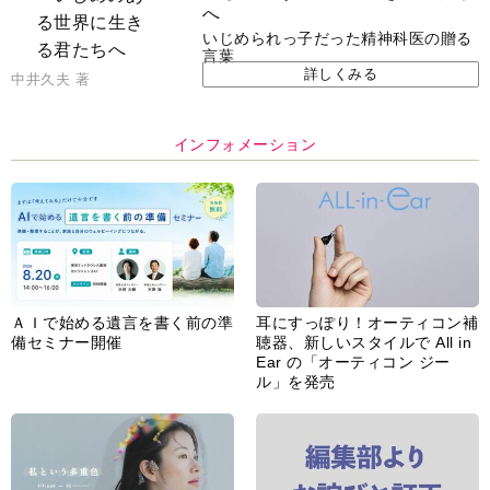
へ
いじめられっ子だった精神科医の贈る
言葉
詳しくみる
中井久夫 著
インフォメーション
ＡＩで始める遺言を書く前の準
耳にすっぽり！オーティコン補
備セミナー開催
聴器、新しいスタイルで All in
Ear の「オーティコン ジー
ル」を発売