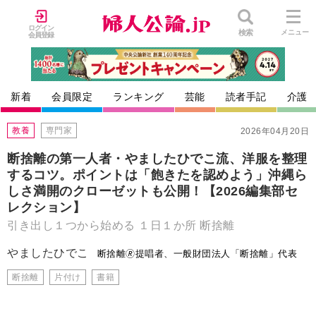
ログイン
検索
メニュー
会員登録
新着
会員限定
ランキング
芸能
読者手記
介護
教養
専門家
2026年04月20日
断捨離の第一人者・やましたひでこ流、洋服を整理
するコツ。ポイントは「飽きたを認めよう」沖縄ら
しさ満開のクローゼットも公開！【2026編集部セ
レクション】
引き出し１つから始める １日１か所 断捨離
やましたひでこ
断捨離🄬提唱者、一般財団法人「断捨離」代表
断捨離
片付け
書籍