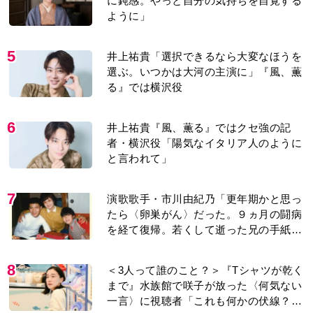
に鈍感。やっと自分の気持ちを自覚する
ように」
5
井上祐貴「選択できるなら大変なほうを
選ぶ。いつかは大河の主演に」『風、薫
る』では横沢役
6
井上祐貴『風、薫る』ではクセ強の記
者・横沢役「陽気なイタリア人のように
と言われて」
7
演歌歌手・市川由紀乃「更年期かと思っ
たら〈卵巣がん〉だった。９ヵ月の闘病
を経て復帰。若くして逝った兄の手紙を
今も支えに」【2026上半期BEST】
8
＜3人って誰のこと？＞『Tシャツが乾く
まで』水族館で咲子が放った〈何気ない
一言〉に視聴者「これも何かの伏線？」