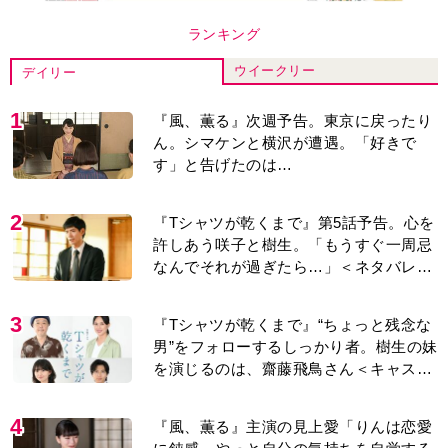
ランキング
ウイークリー
デイリー
1
『風、薫る』次週予告。東京に戻ったり
ん。シマケンと横沢が遭遇。「好きで
す」と告げたのは…
2
『Tシャツが乾くまで』第5話予告。心を
許しあう咲子と樹生。「もうすぐ一周忌
なんでそれが過ぎたら…」＜ネタバレあ
り＞
3
『Tシャツが乾くまで』“ちょっと残念な
男”をフォローするしっかり者。樹生の妹
を演じるのは、齋藤飛鳥さん＜キャスト
紹介＞
4
『風、薫る』主演の見上愛「りんは恋愛