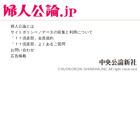
婦人公論とは
サイトポリシー／データの収集と利用について
「ｆｆ倶楽部」会員規約
「ｆｆ倶楽部」よくあるご質問
お問い合わせ
広告掲載
CHUOKORON-SHINSHA,INC.All right reserved