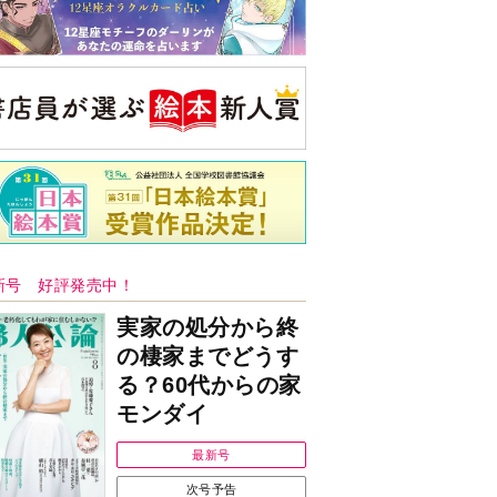
新号 好評発売中！
実家の処分から終
の棲家までどうす
る？60代からの家
モンダイ
最新号
次号予告