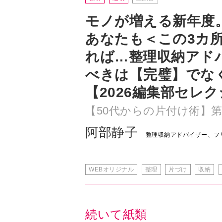
モノが増える新年度
あなたも＜この3カ
れば…整理収納アド
べきは【完璧】でな
【2026編集部セレ
【50代からの片付け術】第
阿部静子
整理収納アドバイザー、フ
WEBオリジナル
整理
片づけ
収納
続いて紙類