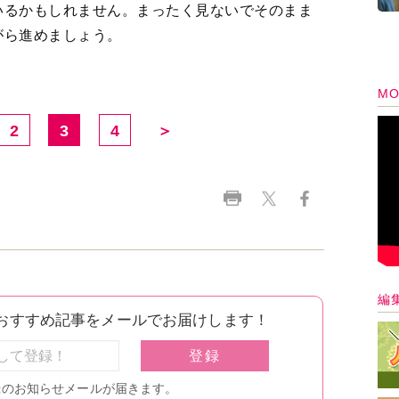
いるかもしれません。まったく見ないでそのまま
がら進めましょう。
MO
2
3
4
＞
編