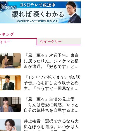
ンキング
ウイークリー
イリー
『風、薫る』次週予告。東京
に戻ったりん。シマケンと横
沢が遭遇。「好きです」と告
げたのは…
『Tシャツが乾くまで』第5話
予告。心を許しあう咲子と樹
生。「もうすぐ一周忌なんで
それが過ぎたら…」＜ネタバ
『風、薫る』主演の見上愛
レあり＞
「りんは恋愛に鈍感。やっと
自分の気持ちを自覚するよう
に」
井上祐貴「選択できるなら大
変なほうを選ぶ。いつかは大