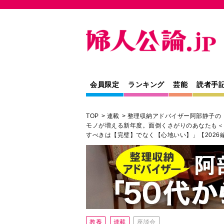
会員限定
ランキング
芸能
読者手
TOP
連載
整理収納アドバイザー阿部静子の
モノが増える新年度。面倒くさがりのあなたも＜
すべきは【完璧】でなく【心地いい】」【2026
教養
連載
座談会