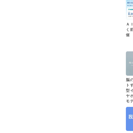
Ａ
く
催
脳
ト
型イ
ヤホ
モ