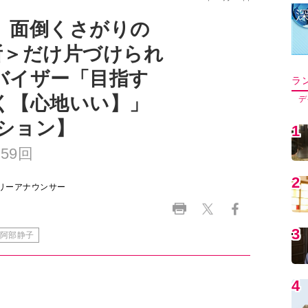
。面倒くさがりの
所＞だけ片づけられ
バイザー「目指す
ラ
く【心地いい】」
デ
クション】
1
59回
2
リーアナウンサー
3
阿部静子
4