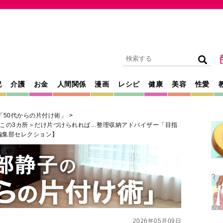
記
介護
お金
人間関係
漫画
レシピ
健康
美容
性愛
「50代からの片付け術」
この3カ所＞だけ片づけられれば…整理収納アドバイザー「目指
編集部セレクション】
2026年05月09日