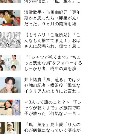
河の主演に」『風、薫る』で
は横沢役
演歌歌手・市川由紀乃「更年
期かと思ったら〈卵巣がん〉
だった。９ヵ月の闘病を経て
復帰。若くして逝った兄の手
【もうムリ！ご近所姑】「こ
紙を今も支えに」【2026上半
んなもん捨ててまえ！」おば
期BEST】
さんに怒鳴られ、傷つく息
子。私たちが取った行動は…
『Tシャツが乾くまで』“ちょ
【第3話】
っと残念な男”をフォローする
しっかり者。樹生の妹を演じ
るのは、齋藤飛鳥さん＜キャ
井上祐貴『風、薫る』ではク
スト紹介＞
セ強の記者・横沢役「陽気な
イタリア人のようにと言われ
て」
＜3人って誰のこと？＞『Tシ
ャツが乾くまで』水族館で咲
子が放った〈何気ない一言〉
に視聴者「これも何かの伏
0
『風、薫る』見上愛「りんの
線？」「子どもの話だと…」
心が病気になっていく演技が