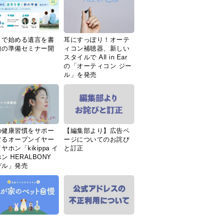
Ｉで始める遺言を書
耳にすっぽり！オーテ
前の準備セミナー開
ィコン補聴器、新しい
スタイルで All in Ear
の「オーティコン ジー
ル」を発売
の健康習慣をサポー
【編集部より】広告ペ
するオープンイヤー
ージについてのお詫び
ヤホン「kikippa イ
と訂正
ン HERALBONY
デル」発売