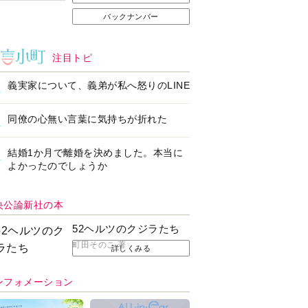
バックナンバー
注目トピ
義実家について、義弟が私へ怒りのLINE
同僚の心無い言葉に気持ちが折れた
結婚1か月で離婚を決めました。本当に
よかったのでしょうか
央公論新社の本
52ヘルツのクジラたち
町田そのこ 著
詳しくみる
ンフォメーション