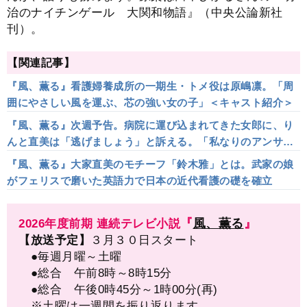
治のナイチンゲール 大関和物語』（中央公論新社
刊）。
【関連記事】
『風、薫る』看護婦養成所の一期生・トメ役は原嶋凛。「周
囲にやさしい風を運ぶ、芯の強い女の子」＜キャスト紹介＞
『風、薫る』次週予告。病院に運び込まれてきた女郎に、り
んと直美は「逃げましょう」と訴える。「私なりのアンサー
が見つかりました」とゆきが宣言
『風、薫る』大家直美のモチーフ「鈴木雅」とは。武家の娘
がフェリスで磨いた英語力で日本の近代看護の礎を確立
『
風、薫る
』
2026年度前期 連続テレビ小説
【放送予定】
３月３０日スタート
●
毎週月曜～土曜
●総合 午前8時～8時15分
●総合 午後0時45分～1時00分(再)
※土曜は一週間を振り返ります