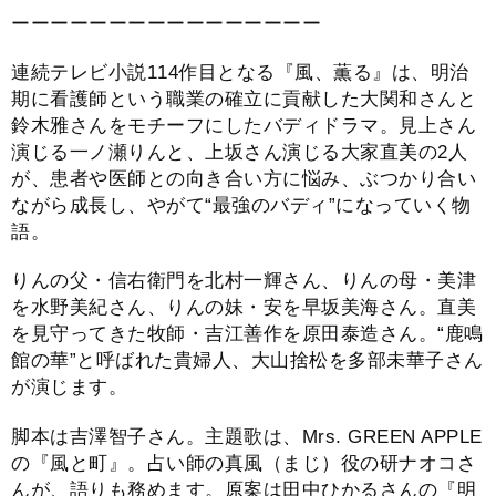
ーーーーーーーーーーーーーーーー
連続テレビ小説114作目となる『風、薫る』は、明治
期に看護師という職業の確立に貢献した大関和さんと
鈴木雅さんをモチーフにしたバディドラマ。見上さん
演じる一ノ瀬りんと、上坂さん演じる大家直美の2人
が、患者や医師との向き合い方に悩み、ぶつかり合い
ながら成長し、やがて“最強のバディ”になっていく物
語。
りんの父・信右衛門を北村一輝さん、りんの母・美津
を水野美紀さん、りんの妹・安を早坂美海さん。直美
を見守ってきた牧師・吉江善作を原田泰造さん。“鹿鳴
館の華”と呼ばれた貴婦人、大山捨松を多部未華子さん
が演じます。
脚本は吉澤智子さん。主題歌は、Mrs. GREEN APPLE
の『風と町』。占い師の真風（まじ）役の研ナオコさ
んが、語りも務めます。原案は田中ひかるさんの『明