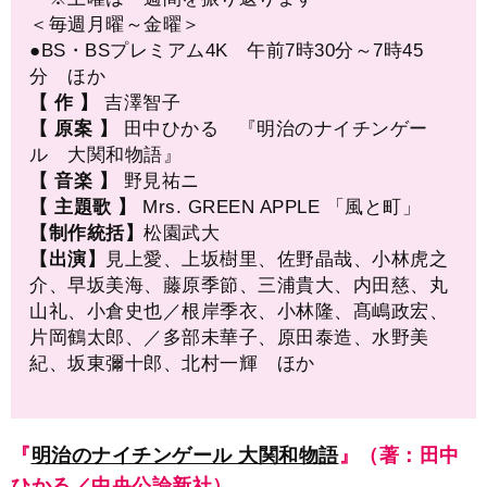
＜毎週月曜～金曜＞
●BS・BSプレミアム4K 午前7時30分～7時45
分 ほか
【 作 】
吉澤智子
【 原案 】
田中ひかる 『明治のナイチンゲー
ル 大関和物語』
【 音楽 】
野見祐ニ
【 主題歌 】
Mrs. GREEN APPLE 「風と町」
【制作統括】
松園武大
【出演】
見上愛、上坂樹里、佐野晶哉、小林虎之
介、早坂美海、藤原季節、三浦貴大、内田慈、丸
山礼、小倉史也／根岸季衣、小林隆、髙嶋政宏、
片岡鶴太郎、／多部未華子、原田泰造、水野美
紀、坂東彌十郎、北村一輝 ほか
『
明治のナイチンゲール 大関和物語
』（著：田中
ひかる／中央公論新社）