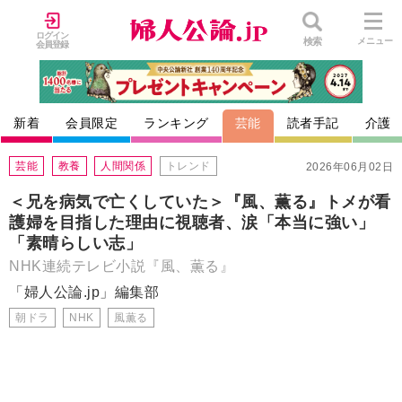
ログイン
検索
メニュー
会員登録
新着
会員限定
ランキング
芸能
読者手記
介護
芸能
教養
人間関係
トレンド
2026年06月02日
＜兄を病気で亡くしていた＞『風、薫る』トメが看
護婦を目指した理由に視聴者、涙「本当に強い」
「素晴らしい志」
NHK連続テレビ小説『風、薫る』
「婦人公論.jp」編集部
朝ドラ
NHK
風薫る