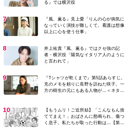
る』では横沢役
7
『風、薫る』見上愛「りんの心が病気に
なっていく演技が難しくて。看護は想像
以上に心を使う仕事」
8
井上祐貴『風、薫る』ではクセ強の記
者・横沢役「陽気なイタリア人のように
と言われて」
9
『Tシャツが乾くまで』第5話あらすじ。
充のメモを頼りに長野を訪ねた咲子。一
方の樹生の元にもある人物が…＜ネタバ
レあり＞
10
【もうムリ！ご近所姑】「こんなもん捨
ててまえ！」おばさんに怒鳴られ、傷つ
く息子。私たちが取った行動は…【第3
話】