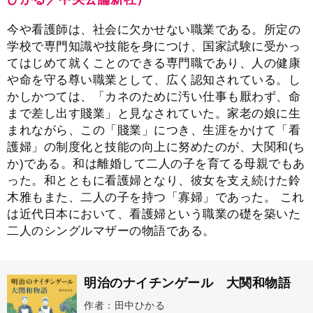
今や看護師は、社会に欠かせない職業である。所定の
学校で専門知識や技能を身につけ、国家試験に受かっ
てはじめて就くことのできる専門職であり、人の健康
や命を守る尊い職業として、広く認知されている。し
かしかつては、「カネのために汚い仕事も厭わず、命
まで差し出す賤業」と見なされていた。家老の娘に生
まれながら、この「賤業」につき、生涯をかけて「看
護婦」の制度化と技能の向上に努めたのが、大関和(ち
か)である。和は離婚して二人の子を育てる母親でもあ
った。和とともに看護婦となり、彼女を支え続けた鈴
木雅もまた、二人の子を持つ「寡婦」であった。 これ
は近代日本において、看護婦という職業の礎を築いた
二人のシングルマザーの物語である。
明治のナイチンゲール 大関和物語
作者：田中ひかる