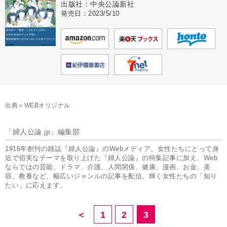
出版社：中央公論新社
発売日：2023/5/10
出典＝WEBオリジナル
「婦人公論.jp」編集部
1916年創刊の雑誌『婦人公論』のWebメディア。女性たちにとって身
近で切実なテーマを取り上げた『婦人公論』の特集記事に加え、Web
ならではの芸能、ドラマ、介護、人間関係、健康、漫画、お金、美
容、教養など、幅広いジャンルの記事を配信。輝く女性たちの「知り
たい」に応えます。
＜
1
2
3