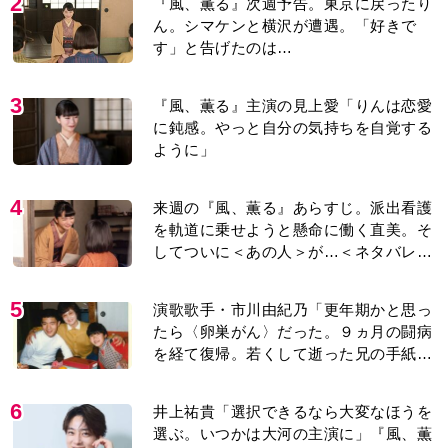
2
『風、薫る』次週予告。東京に戻ったり
ん。シマケンと横沢が遭遇。「好きで
す」と告げたのは…
3
『風、薫る』主演の見上愛「りんは恋愛
に鈍感。やっと自分の気持ちを自覚する
ように」
4
来週の『風、薫る』あらすじ。派出看護
を軌道に乗せようと懸命に働く直美。そ
してついに＜あの人＞が…＜ネタバレあ
り＞
5
演歌歌手・市川由紀乃「更年期かと思っ
たら〈卵巣がん〉だった。９ヵ月の闘病
を経て復帰。若くして逝った兄の手紙を
今も支えに」【2026上半期BEST】
6
井上祐貴「選択できるなら大変なほうを
選ぶ。いつかは大河の主演に」『風、薫