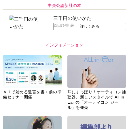
中央公論新社の本
三千円の使いかた
原田ひ香 著
詳しくみる
インフォメーション
ＡＩで始める遺言を書く前の準
耳にすっぽり！オーティコン補
備セミナー開催
聴器、新しいスタイルで All in
Ear の「オーティコン ジー
ル」を発売