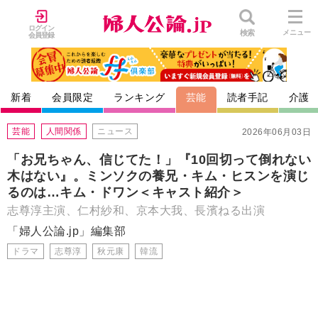
ログイン
検索
メニュー
会員登録
新着
会員限定
ランキング
芸能
読者手記
介護
芸能
人間関係
ニュース
2026年06月03日
「お兄ちゃん、信じてた！」『10回切って倒れない
木はない』。ミンソクの養兄・キム・ヒスンを演じ
るのは…キム・ドワン＜キャスト紹介＞
志尊淳主演、仁村紗和、京本大我、長濱ねる出演
「婦人公論.jp」編集部
ドラマ
志尊淳
秋元康
韓流