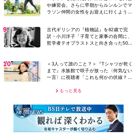
や練習会。さらに早朝からルンルンでマ
ラソン仲間の女性をお迎えに行くように
なり…
9
古代ギリシアの『植物誌』を82歳で完
訳・小川洋子「子育てと家事の合間に、
哲学者テオプラストスと向き合った50
年」
10
＜3人って誰のこと？＞『Tシャツが乾く
まで』水族館で咲子が放った〈何気ない
一言〉に視聴者「これも何かの伏線？」
「子どもの話だと…」
もっと見る