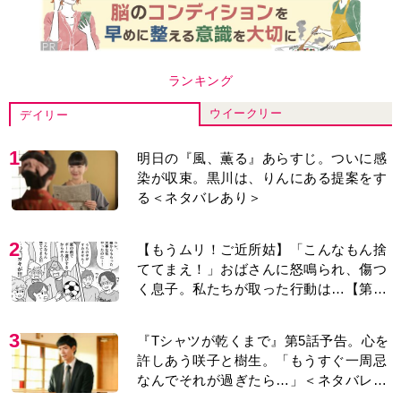
ランキング
ウイークリー
デイリー
1
明日の『風、薫る』あらすじ。ついに感
染が収束。黒川は、りんにある提案をす
る＜ネタバレあり＞
2
【もうムリ！ご近所姑】「こんなもん捨
ててまえ！」おばさんに怒鳴られ、傷つ
く息子。私たちが取った行動は…【第3
話】
3
『Tシャツが乾くまで』第5話予告。心を
許しあう咲子と樹生。「もうすぐ一周忌
なんでそれが過ぎたら…」＜ネタバレあ
り＞