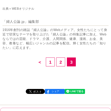
出典＝WEBオリジナル
「婦人公論.jp」編集部
1916年創刊の雑誌『婦人公論』のWebメディア。女性たちにとって身
近で切実なテーマを取り上げた『婦人公論』の特集記事に加え、Web
ならではの芸能、ドラマ、介護、人間関係、健康、漫画、お金、美
容、教養など、幅広いジャンルの記事を配信。輝く女性たちの「知り
たい」に応えます。
＜
1
2
3
シェア