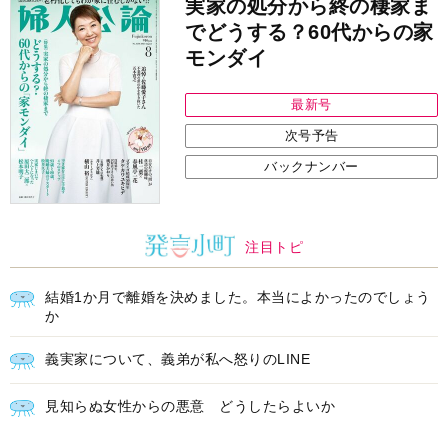
実家の処分から終の棲家ま
でどうする？60代からの家
モンダイ
最新号
次号予告
バックナンバー
注目トピ
結婚1か月で離婚を決めました。本当によかったのでしょう
か
義実家について、義弟が私へ怒りのLINE
見知らぬ女性からの悪意 どうしたらよいか