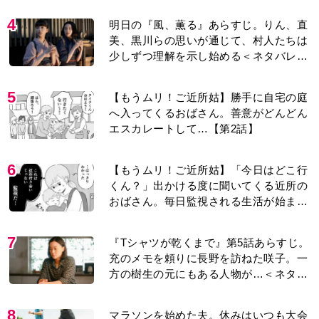
4
明日の『風、薫る』あらすじ。りん、直
美、黒川らの思いが通じて、村人たちは
少しずつ理解を示し始める＜ネタバレあ
り＞
5
【もうムリ！ご近所姑】勝手に自宅の庭
へ入ってくるおばさん。善意がどんどん
エスカレートして…【第2話】
6
【もうムリ！ご近所姑】「今日はどこ行
くん？」出かける度に聞いてくる近所の
おばさん。毎日監視される生活が始ま
り…【第1話】
7
『Tシャツが乾くまで』第5話あらすじ。
充のメモを頼りに長野を訪ねた咲子。一
方の樹生の元にもある人物が…＜ネタバ
レあり＞
8
マラソンを始めた夫。休みはいつも大会