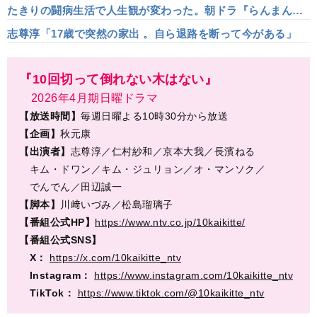
たきりの闘病生活で人生観が変わった。朝ドラ『らんまん』
でファンの年齢層もひろがり」
志尊淳「17歳で突然の家出 。自ら退路を断って今がある」
『10回切って倒れない木はない』
2026年4月期日曜ドラマ
【放送時間】
毎週日曜よる10時30分から放送
【企画】
秋元康
【出演者】
志尊淳／仁村紗和／京本大我／長濱ねる
キム・ドワン／キム・ジュリョン／オ・マンソク／
でんでん／田辺誠一
【脚本】
川﨑いづみ／松島瑠璃子
【番組公式HP】
https://www.ntv.co.jp/10kaikitte/
【番組公式SNS】
X：
https://x.com/10kaikitte_ntv
Instagram：
https://www.instagram.com/10kaikitte_ntv
TikTok：
https://www.tiktok.com/@10kaikitte_ntv