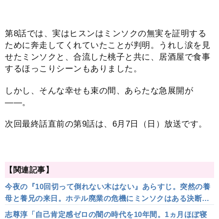
第8話では、実はヒスンはミンソクの無実を証明する
ために奔走してくれていたことが判明。うれし涙を見
せたミンソクと、合流した桃子と共に、居酒屋で食事
するほっこりシーンもありました。
しかし、そんな幸せも束の間、あらたな急展開が
――。
次回最終話直前の第9話は、6月7日（日）放送です。
【関連記事】
今夜の『10回切って倒れない木はない』あらすじ。突然の養
母と養兄の来日。ホテル廃業の危機にミンソクはある決断
を…＜ネタバレ＞
志尊淳「自己肯定感ゼロの闇の時代を10年間。1ヵ月ほぼ寝