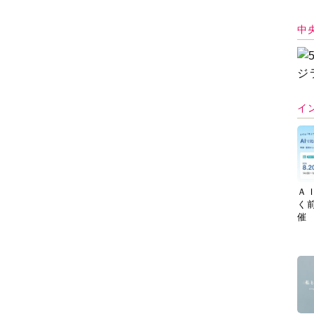
中
イ
Ａ
く
催