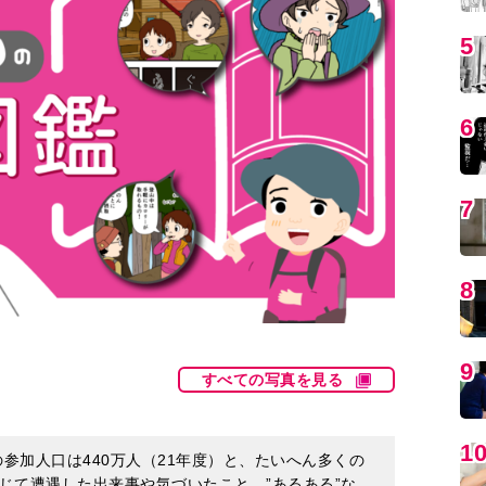
5
6
7
8
9
すべての写真を見る
1
の参加人口は440万人（21年度）と、たいへん多くの
じて遭遇した出来事や気づいたこと、”あるある”な