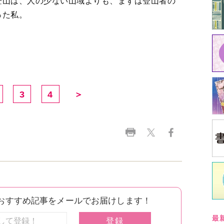
登山は、人の少ない山域よりも、まずは登山者の
った私。
3
4
＞
最