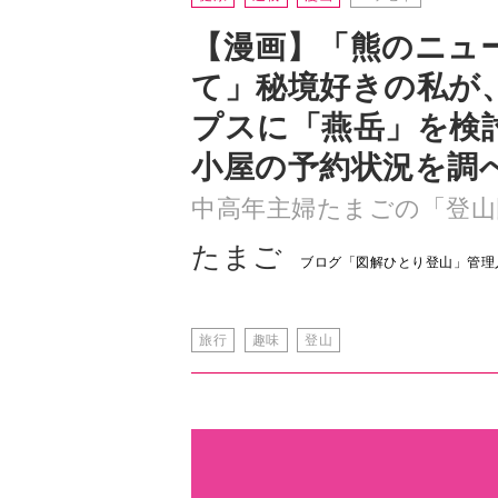
【漫画】「熊のニュ
て」秘境好きの私が
プスに「燕岳」を検
小屋の予約状況を調
中高年主婦たまごの「登山
たまご
ブログ「図解ひとり登山」管理
旅行
趣味
登山