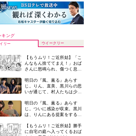
ンキング
ウイークリー
イリー
【もうムリ！ご近所姑】「こ
んなもん捨ててまえ！」おば
さんに怒鳴られ、傷つく息
子。私たちが取った行動は…
明日の『風、薫る』あらす
【第3話】
じ。りん、直美、黒川らの思
いが通じて、村人たちは少し
ずつ理解を示し始める＜ネタ
明日の『風、薫る』あらす
バレあり＞
じ。ついに感染が収束。黒川
は、りんにある提案をする＜
ネタバレあり＞
【もうムリ！ご近所姑】勝手
に自宅の庭へ入ってくるおば