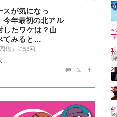
ースが気になっ
、今年最初の北アル
討したワケは？山
ラ
べてみると…
デ
図鑑」第58回
1
人
2
3
4