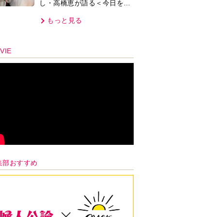
し・高橋恵が語る＜今日を少
反応は…
しだけ気分よく過ごす＞方法
もっと見る
とは…
VIE
集部おすすめ