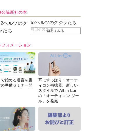
央公論新社の本
52ヘルツのクジラたち
町田そのこ 著
詳しくみる
ンフォメーション
Ｉで始める遺言を書
耳にすっぽり！オーテ
前の準備セミナー開
ィコン補聴器、新しい
スタイルで All in Ear
の「オーティコン ジー
ル」を発売