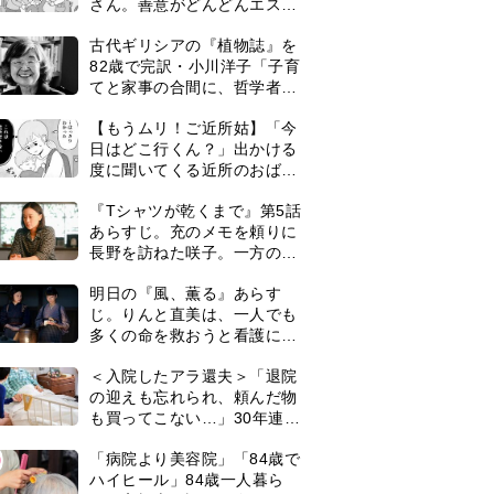
さん。善意がどんどんエスカ
レートして…【第2話】
古代ギリシアの『植物誌』を
82歳で完訳・小川洋子「子育
てと家事の合間に、哲学者テ
オプラストスと向き合った50
【もうムリ！ご近所姑】「今
年」
日はどこ行くん？」出かける
度に聞いてくる近所のおばさ
ん。毎日監視される生活が始
『Tシャツが乾くまで』第5話
まり…【第1話】
あらすじ。充のメモを頼りに
長野を訪ねた咲子。一方の樹
生の元にもある人物が…＜ネ
明日の『風、薫る』あらす
タバレあり＞
じ。りんと直美は、一人でも
多くの命を救おうと看護に奮
闘するが人手が足りず…＜ネ
＜入院したアラ還夫＞「退院
タバレあり＞
の迎えも忘れられ、頼んだ物
も買ってこない…」30年連れ
添った妻の対応に失望。「弱
0
「病院より美容院」「84歳で
った時こそ助け合うのが夫婦
ハイヒール」84歳一人暮ら
では」との訴えに女性たちの