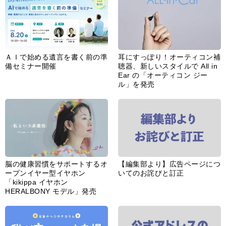
ＡＩで始める遺言を書く前の準
耳にすっぽり！オーティコン補
備セミナー開催
聴器、新しいスタイルで All in
Ear の「オーティコン ジー
ル」を発売
脳の健康習慣をサポートするオ
【編集部より】広告ページにつ
ープンイヤー型イヤホン
いてのお詫びと訂正
「kikippa イヤホン
HERALBONY モデル」発売