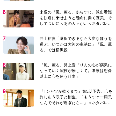
6
来週の『風、薫る』あらすじ。派出看護
を軌道に乗せようと懸命に働く直美。そ
してついに＜あの人＞が…＜ネタバレあ
り＞
7
井上祐貴「選択できるなら大変なほうを
選ぶ。いつかは大河の主演に」『風、薫
る』では横沢役
8
『風、薫る』見上愛「りんの心が病気に
なっていく演技が難しくて。看護は想像
以上に心を使う仕事」
9
『Tシャツが乾くまで』第5話予告。心を
許しあう咲子と樹生。「もうすぐ一周忌
なんでそれが過ぎたら…」＜ネタバレあ
り＞