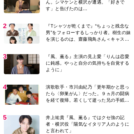
ん。シマケンと横沢が遭遇。「好きで
す」と告げたのは…
2
『Tシャツが乾くまで』“ちょっと残念な
男”をフォローするしっかり者。樹生の妹
を演じるのは、齋藤飛鳥さん＜キャスト
紹介＞
3
『風、薫る』主演の見上愛「りんは恋愛
に鈍感。やっと自分の気持ちを自覚する
ように」
4
演歌歌手・市川由紀乃「更年期かと思っ
たら〈卵巣がん〉だった。９ヵ月の闘病
を経て復帰。若くして逝った兄の手紙を
今も支えに」【2026上半期BEST】
5
井上祐貴『風、薫る』ではクセ強の記
者・横沢役「陽気なイタリア人のように
と言われて」