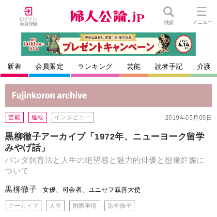
ログイン
検索
メニュー
会員登録
新着
会員限定
ランキング
芸能
読者手記
介護
芸能
連載
インタビュー
2019年05月09日
黒柳徹子アーカイブ「1972年、ニューヨーク留学
みやげ話」
パンダ飼育法と人生の絶望感と魅力的俳優と想像妊娠に
ついて
黒柳徹子
女優、司会者、ユニセフ親善大使
アーカイブ
人生
国際事情
黒柳徹子