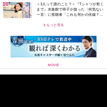
10
＜3人って誰のこと？＞『Tシャツが乾く
まで』水族館で咲子が放った〈何気ない
一言〉に視聴者「これも何かの伏線？」
「子どもの話だと…」
もっと見る
MOVIE