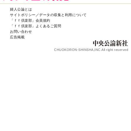
婦人公論とは
サイトポリシー／データの収集と利用について
「ｆｆ倶楽部」会員規約
「ｆｆ倶楽部」よくあるご質問
お問い合わせ
広告掲載
CHUOKORON-SHINSHA,INC.All right reserved