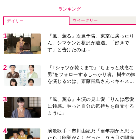
ランキング
ウイークリー
デイリー
1
『風、薫る』次週予告。東京に戻ったり
ん。シマケンと横沢が遭遇。「好きで
す」と告げたのは…
2
『Tシャツが乾くまで』“ちょっと残念な
男”をフォローするしっかり者。樹生の妹
を演じるのは、齋藤飛鳥さん＜キャスト
紹介＞
3
『風、薫る』主演の見上愛「りんは恋愛
に鈍感。やっと自分の気持ちを自覚する
ように」
4
演歌歌手・市川由紀乃「更年期かと思っ
たら〈卵巣がん〉だった。９ヵ月の闘病