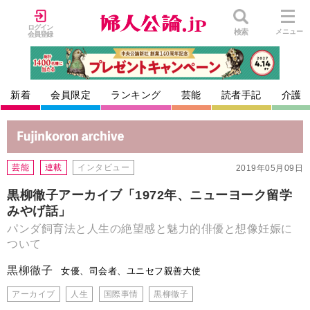
ログイン
検索
メニュー
会員登録
新着
会員限定
ランキング
芸能
読者手記
介護
芸能
連載
インタビュー
2019年05月09日
黒柳徹子アーカイブ「1972年、ニューヨーク留学
みやげ話」
パンダ飼育法と人生の絶望感と魅力的俳優と想像妊娠に
ついて
黒柳徹子
女優、司会者、ユニセフ親善大使
アーカイブ
人生
国際事情
黒柳徹子