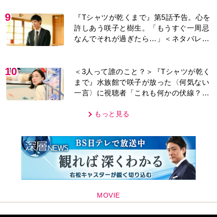
9
『Tシャツが乾くまで』第5話予告。心を
許しあう咲子と樹生。「もうすぐ一周忌
なんでそれが過ぎたら…」＜ネタバレあ
り＞
10
＜3人って誰のこと？＞『Tシャツが乾く
まで』水族館で咲子が放った〈何気ない
一言〉に視聴者「これも何かの伏線？」
「子どもの話だと…」
もっと見る
MOVIE