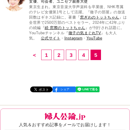
女優、司会者、ユニセフ親善大使
東京生まれ。東京音楽大学声楽科を卒業後、NHK専属
のテレビ女優第1号として活躍。『徹子の部屋』の放送
回数はギネス記録に。著書『
窓ぎわのトットちゃん
』は
全世界で2500万部のベストセラー。2024年に42年ぶり
の続編『
続 窓際のトットちゃん
』が刊行され話題に。
YouTubeチャンネル『
徹子の気まぐれTV
』も大人
気。
公式サイト
・
Instagram
・
YouTube
＜
1
2
3
4
5
シェア