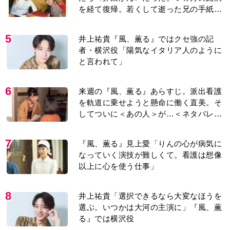
を経て復帰。若くして逝った兄の手紙を
今も支えに」【2026上半期BEST】
5
井上祐貴『風、薫る』ではクセ強の記
者・横沢役「陽気なイタリア人のように
と言われて」
6
来週の『風、薫る』あらすじ。派出看護
を軌道に乗せようと懸命に働く直美。そ
してついに＜あの人＞が…＜ネタバレあ
り＞
7
『風、薫る』見上愛「りんの心が病気に
なっていく演技が難しくて。看護は想像
以上に心を使う仕事」
8
井上祐貴「選択できるなら大変なほうを
選ぶ。いつかは大河の主演に」『風、薫
る』では横沢役