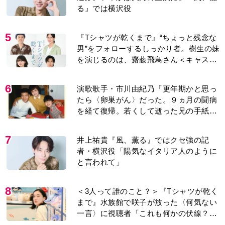
る』では横沢役
5
『Tシャツが乾くまで』“ちょっと残念な
男”をフォローするしっかり者。樹生の妹
を演じるのは、齋藤飛鳥さん＜キャスト
紹介＞
6
演歌歌手・市川由紀乃「更年期かと思っ
たら〈卵巣がん〉だった。９ヵ月の闘病
を経て復帰。若くして逝った兄の手紙を
今も支えに」【2026上半期BEST】
7
井上祐貴『風、薫る』ではクセ強の記
者・横沢役「陽気なイタリア人のように
と言われて」
8
＜3人って誰のこと？＞『Tシャツが乾く
まで』水族館で咲子が放った〈何気ない
一言〉に視聴者「これも何かの伏線？」
「子どもの話だと…」