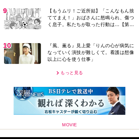
9
【もうムリ！ご近所姑】「こんなもん捨
ててまえ！」おばさんに怒鳴られ、傷つ
く息子。私たちが取った行動は…【第3
話】
10
『風、薫る』見上愛「りんの心が病気に
なっていく演技が難しくて。看護は想像
以上に心を使う仕事」
もっと見る
MOVIE