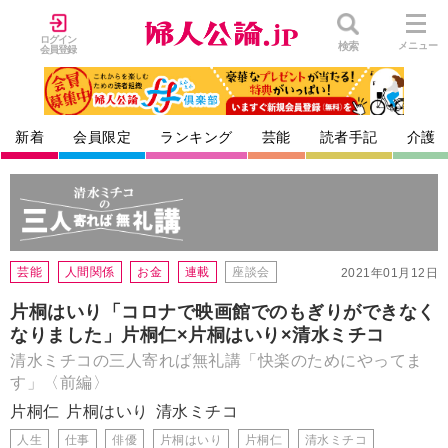
ログイン
検索
メニュー
会員登録
新着
会員限定
ランキング
芸能
読者手記
介護
芸能
人間関係
お金
連載
座談会
2021年01月12日
片桐はいり「コロナで映画館でのもぎりができなく
なりました」片桐仁×片桐はいり×清水ミチコ
清水ミチコの三人寄れば無礼講「快楽のためにやってま
す」〈前編〉
片桐仁
片桐はいり
清水ミチコ
人生
仕事
俳優
片桐はいり
片桐仁
清水ミチコ