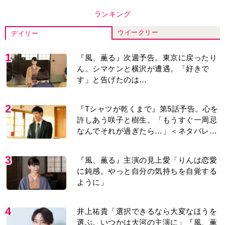
ランキング
ウイークリー
デイリー
1
『風、薫る』次週予告。東京に戻ったり
ん。シマケンと横沢が遭遇。「好きで
す」と告げたのは…
2
『Tシャツが乾くまで』第5話予告。心を
許しあう咲子と樹生。「もうすぐ一周忌
なんでそれが過ぎたら…」＜ネタバレあ
り＞
3
『風、薫る』主演の見上愛「りんは恋愛
に鈍感。やっと自分の気持ちを自覚する
ように」
4
井上祐貴「選択できるなら大変なほうを
選ぶ。いつかは大河の主演に」『風、薫