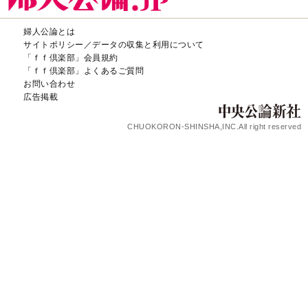
婦人公論とは
サイトポリシー／データの収集と利用について
「ｆｆ倶楽部」会員規約
「ｆｆ倶楽部」よくあるご質問
お問い合わせ
広告掲載
CHUOKORON-SHINSHA,INC.All right reserved