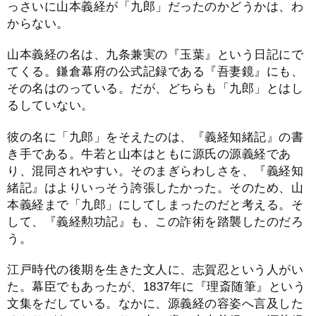
っさいに山本義経が「九郎」だったのかどうかは、わ
からない。
山本義経の名は、九条兼実の『玉葉』という日記にで
てくる。鎌倉幕府の公式記録である『吾妻鏡』にも、
その名はのっている。だが、どちらも「九郎」とはし
るしていない。
彼の名に「九郎」をそえたのは、『義経知緒記』の書
き手である。牛若と山本はともに源氏の源義経であ
り、混同されやすい。そのまぎらわしさを、『義経知
緒記』はよりいっそう誇張したかった。そのため、山
本義経まで「九郎」にしてしまったのだと考える。そ
して、『義経勲功記』も、この詐術を踏襲したのだろ
う。
江戸時代の後期を生きた文人に、志賀忍という人がい
た。幕臣でもあったが、1837年に『理斎随筆』という
文集をだしている。なかに、源義経の容姿へ言及した