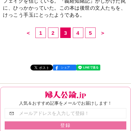
フェイクを信じている。『義経知緒記』がしかけた罠
に、ひっかかっていた。この本は後世の文人たちを、
けっこう手玉にとったようである。
＜
1
2
3
4
5
＞
シェア