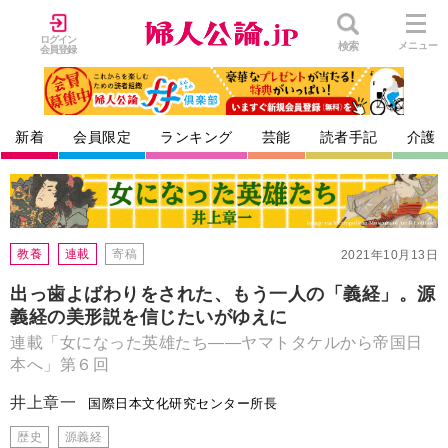
ログイン
検索
メニュー
会員登録
新着
会員限定
ランキング
芸能
読者手記
介護
教養
連載
寄稿
2021年10月13日
出っ歯よばわりをされた、もう一人の「義経」。源
義経の美形説を信じたいがゆえに
連載「女になった英雄たち――ヤマトタケルから帝国日
本へ」第６回
井上章一
国際日本文化研究センター所長
歴史
源義経