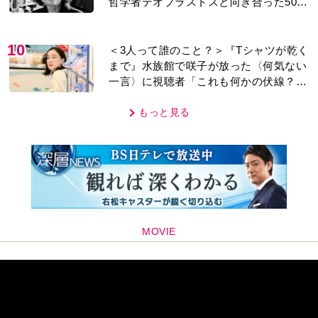
哲学者テオプラストスと向き合った50
年」
10
＜3人って誰のこと？＞『Tシャツが乾く
まで』水族館で咲子が放った〈何気ない
一言〉に視聴者「これも何かの伏線？」
「子どもの話だと…」
もっと見る
MOVIE