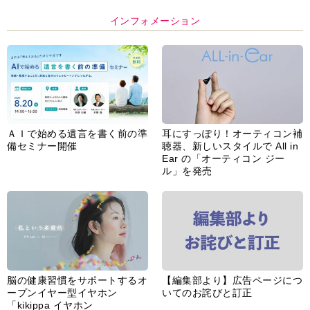
インフォメーション
ＡＩで始める遺言を書く前の準
耳にすっぽり！オーティコン補
備セミナー開催
聴器、新しいスタイルで All in
Ear の「オーティコン ジー
ル」を発売
脳の健康習慣をサポートするオ
【編集部より】広告ページにつ
ープンイヤー型イヤホン
いてのお詫びと訂正
「kikippa イヤホン