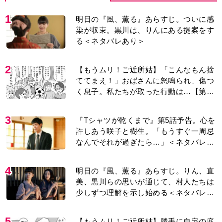
1
明日の『風、薫る』あらすじ。ついに感
染が収束。黒川は、りんにある提案をす
る＜ネタバレあり＞
2
【もうムリ！ご近所姑】「こんなもん捨
ててまえ！」おばさんに怒鳴られ、傷つ
く息子。私たちが取った行動は…【第3
話】
3
『Tシャツが乾くまで』第5話予告。心を
許しあう咲子と樹生。「もうすぐ一周忌
なんでそれが過ぎたら…」＜ネタバレあ
り＞
4
明日の『風、薫る』あらすじ。りん、直
美、黒川らの思いが通じて、村人たちは
少しずつ理解を示し始める＜ネタバレあ
り＞
5
【もうムリ！ご近所姑】勝手に自宅の庭