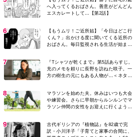
へ入ってくるおばさん。善意がどんどん
エスカレートして…【第2話】
6
【もうムリ！ご近所姑】「今日はどこ行
くん？」出かける度に聞いてくる近所の
おばさん。毎日監視される生活が始ま
り…【第1話】
7
『Tシャツが乾くまで』第5話あらすじ。
充のメモを頼りに長野を訪ねた咲子。一
方の樹生の元にもある人物が…＜ネタバ
レあり＞
8
マラソンを始めた夫。休みはいつも大会
や練習会。さらに早朝からルンルンでマ
ラソン仲間の女性をお迎えに行くように
なり…
9
古代ギリシアの『植物誌』を82歳で完
訳・小川洋子「子育てと家事の合間に、