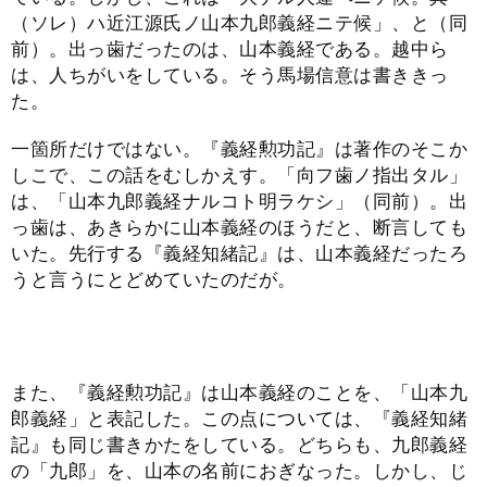
（ソレ）ハ近江源氏ノ山本九郎義経ニテ候」、と（同
前）。出っ歯だったのは、山本義経である。越中ら
は、人ちがいをしている。そう馬場信意は書ききっ
た。
一箇所だけではない。『義経勲功記』は著作のそこか
しこで、この話をむしかえす。「向フ歯ノ指出タル」
は、「山本九郎義経ナルコト明ラケシ」（同前）。出
っ歯は、あきらかに山本義経のほうだと、断言しても
いた。先行する『義経知緒記』は、山本義経だったろ
うと言うにとどめていたのだが。
また、『義経勲功記』は山本義経のことを、「山本九
郎義経」と表記した。この点については、『義経知緒
記』も同じ書きかたをしている。どちらも、九郎義経
の「九郎」を、山本の名前におぎなった。しかし、じ