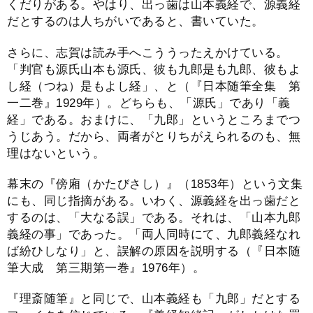
くだりがある。やはり、出っ歯は山本義経で、源義経
だとするのは人ちがいであると、書いていた。
さらに、志賀は読み手へこううったえかけている。
「判官も源氏山本も源氏、彼も九郎是も九郎、彼もよ
し経（つね）是もよし経」、と（『日本随筆全集 第
一二巻』1929年）。どちらも、「源氏」であり「義
経」である。おまけに、「九郎」というところまでつ
うじあう。だから、両者がとりちがえられるのも、無
理はないという。
幕末の『傍廂（かたびさし）』（1853年）という文集
にも、同じ指摘がある。いわく、源義経を出っ歯だと
するのは、「大なる誤」である。それは、「山本九郎
義経の事」であった。「両人同時にて、九郎義経なれ
ば紛ひしなり」と、誤解の原因を説明する（『日本随
筆大成 第三期第一巻』1976年）。
『理斎随筆』と同じで、山本義経も「九郎」だとする