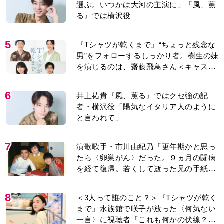
選ぶ。いつかは大河の主演に」『風、薫
る』では横沢役
5
『Tシャツが乾くまで』“ちょっと残念な
男”をフォローするしっかり者。樹生の妹
を演じるのは、齋藤飛鳥さん＜キャスト
紹介＞
6
井上祐貴『風、薫る』ではクセ強の記
者・横沢役「陽気なイタリア人のように
と言われて」
7
演歌歌手・市川由紀乃「更年期かと思っ
たら〈卵巣がん〉だった。９ヵ月の闘病
を経て復帰。若くして逝った兄の手紙を
今も支えに」【2026上半期BEST】
8
＜3人って誰のこと？＞『Tシャツが乾く
まで』水族館で咲子が放った〈何気ない
一言〉に視聴者「これも何かの伏線？」