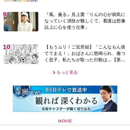
「子どもの話だと…」
9
『風、薫る』見上愛「りんの心が病気に
なっていく演技が難しくて。看護は想像
以上に心を使う仕事」
10
【もうムリ！ご近所姑】「こんなもん捨
ててまえ！」おばさんに怒鳴られ、傷つ
く息子。私たちが取った行動は…【第3
話】
もっと見る
MOVIE