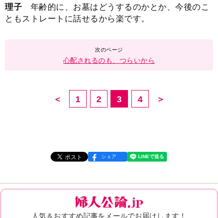
理子
年齢的に、お墓はどうするのかとか、今後のこ
ともストレートに話せるから楽です。
心配されるのも、つらいから
＜
1
2
3
4
＞
シェア