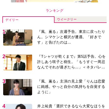
ランキング
ウイークリー
デイリー
1
『風、薫る』次週予告。東京に戻ったり
ん。シマケンと横沢が遭遇。「好きで
す」と告げたのは…
2
『Tシャツが乾くまで』第5話予告。心を
許しあう咲子と樹生。「もうすぐ一周忌
なんでそれが過ぎたら…」＜ネタバレあ
り＞
3
『風、薫る』主演の見上愛「りんは恋愛
に鈍感。やっと自分の気持ちを自覚する
ように」
4
井上祐貴「選択できるなら大変なほうを