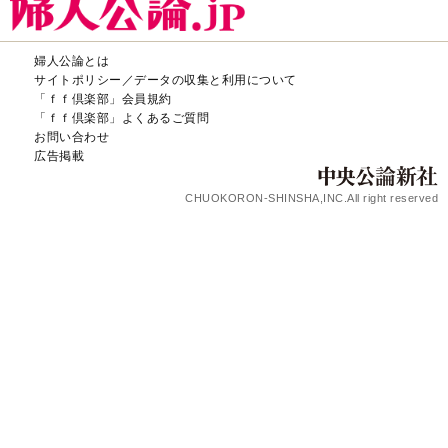
婦人公論とは
サイトポリシー／データの収集と利用について
「ｆｆ倶楽部」会員規約
「ｆｆ倶楽部」よくあるご質問
お問い合わせ
広告掲載
CHUOKORON-SHINSHA,INC.All right reserved