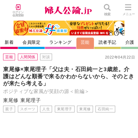
ログイン
検索
メニュー
会員登録
新着
会員限定
ランキング
芸能
読者手記
介護
芸能
人間関係
対談
2022年04月22日
東尾修×東尾理子「父は夫・石田純一と3歳差。介
護はどんな順番で来るかわからないから、そのとき
が来たら考える」
ポジティブな家風が笑顔の源＜前編＞
東尾修
東尾理子
親子
スポーツ
人生
東尾理子
東尾修
石田純一