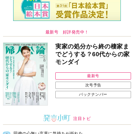
最新号 好評発売中！
実家の処分から終の棲家ま
でどうする？60代からの家
モンダイ
最新号
次号予告
バックナンバー
注目トピ
同僚の心無い言葉に気持ちが折れた