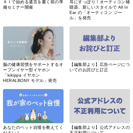
ＡＩで始める遺言を書く前の準
耳にすっぽり！オーティコン補
備セミナー開催
聴器、新しいスタイルで All in
Ear の「オーティコン ジー
ル」を発売
脳の健康習慣をサポートするオ
【編集部より】広告ページにつ
ープンイヤー型イヤホン
いてのお詫びと訂正
「kikippa イヤホン
HERALBONY モデル」発売
あなたのペット自慢を教えてく
【編集部より】公式アドレスの
ださい！
不正利用について