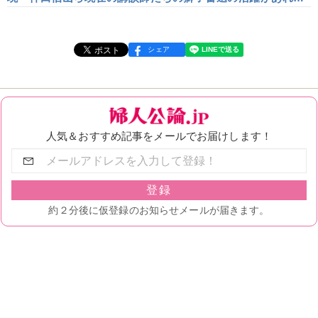
こそ。「講談を聴く」文化の蘇生の息吹～『本牧亭の灯は消
えず』
シェア