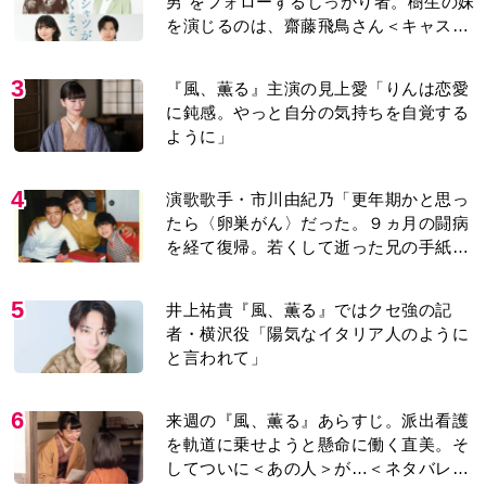
男”をフォローするしっかり者。樹生の妹
を演じるのは、齋藤飛鳥さん＜キャスト
紹介＞
3
『風、薫る』主演の見上愛「りんは恋愛
に鈍感。やっと自分の気持ちを自覚する
ように」
4
演歌歌手・市川由紀乃「更年期かと思っ
たら〈卵巣がん〉だった。９ヵ月の闘病
を経て復帰。若くして逝った兄の手紙を
今も支えに」【2026上半期BEST】
5
井上祐貴『風、薫る』ではクセ強の記
者・横沢役「陽気なイタリア人のように
と言われて」
6
来週の『風、薫る』あらすじ。派出看護
を軌道に乗せようと懸命に働く直美。そ
してついに＜あの人＞が…＜ネタバレあ