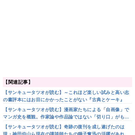
【関連記事】
【サンキュータツオが読む】～これほど楽しい試みと高い志
の書評本にはお目にかかったことがない『古典とケーキ』
【サンキュータツオが読む】漫画家たちによる「自画像」で
マンガ史を概観。作家論や作品論ではない「切り口」がもた
らした気づきとは～『漫画家の自画像』
【サンキュータツオが読む】奇跡の復刊を成し遂げたのは
現・神田伯山ら現在の講談師たちの獅子奮迅の活躍があれば