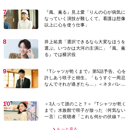
り＞
7
『風、薫る』見上愛「りんの心が病気に
なっていく演技が難しくて。看護は想像
以上に心を使う仕事」
8
井上祐貴「選択できるなら大変なほうを
選ぶ。いつかは大河の主演に」『風、薫
る』では横沢役
9
『Tシャツが乾くまで』第5話予告。心を
許しあう咲子と樹生。「もうすぐ一周忌
なんでそれが過ぎたら…」＜ネタバレあ
り＞
10
＜3人って誰のこと？＞『Tシャツが乾く
まで』水族館で咲子が放った〈何気ない
一言〉に視聴者「これも何かの伏線？」
「子どもの話だと…」
もっと見る