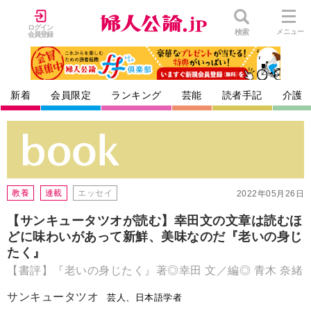
ログイン
検索
メニュー
会員登録
新着
会員限定
ランキング
芸能
読者手記
介護
教養
連載
エッセイ
2022年05月26日
【サンキュータツオが読む】幸田文の文章は読むほ
どに味わいがあって新鮮、美味なのだ『老いの身じ
たく』
【書評】『老いの身じたく』著◎幸田 文／編◎ 青木 奈緒
サンキュータツオ
芸人、日本語学者