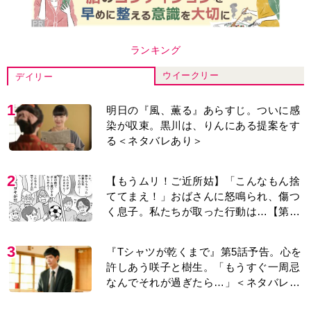
ランキング
ウイークリー
デイリー
1
明日の『風、薫る』あらすじ。ついに感
染が収束。黒川は、りんにある提案をす
る＜ネタバレあり＞
2
【もうムリ！ご近所姑】「こんなもん捨
ててまえ！」おばさんに怒鳴られ、傷つ
く息子。私たちが取った行動は…【第3
話】
3
『Tシャツが乾くまで』第5話予告。心を
許しあう咲子と樹生。「もうすぐ一周忌
なんでそれが過ぎたら…」＜ネタバレあ
り＞