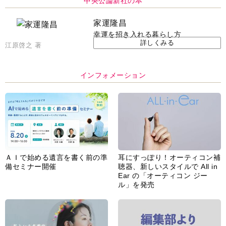
中央公論新社の本
家運隆昌
幸運を招き入れる暮らし方
詳しくみる
江原啓之 著
インフォメーション
ＡＩで始める遺言を書く前の準
耳にすっぽり！オーティコン補
備セミナー開催
聴器、新しいスタイルで All in
Ear の「オーティコン ジー
ル」を発売