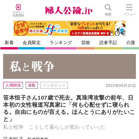
ログイン
検索
メニュー
会員登録
新着
会員限定
ランキング
芸能
読者手記
介護
人間関係
連載
インタビュー
2022年08月22日
笹本恒子さん107歳で死去。真珠湾攻撃の前年、日
本初の女性報道写真家に「何も心配せずに寝られ
る。自由にものが言える。ほんとうにありがたいこ
と」
私と戦争 こうして暮らしが変わっていった