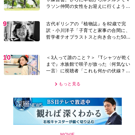
ラソン仲間の女性をお迎えに行くように
なり…
9
古代ギリシアの『植物誌』を82歳で完
訳・小川洋子「子育てと家事の合間に、
哲学者テオプラストスと向き合った50
年」
10
＜3人って誰のこと？＞『Tシャツが乾く
まで』水族館で咲子が放った〈何気ない
一言〉に視聴者「これも何かの伏線？」
「子どもの話だと…」
もっと見る
MOVIE