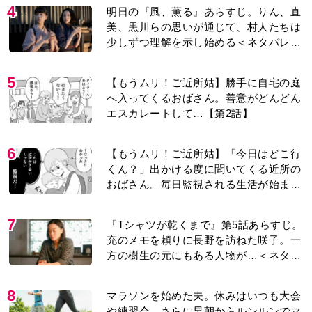
4
明日の『風、薫る』あらすじ。りん、直
美、黒川らの思いが通じて、村人たちは
少しずつ理解を示し始める＜ネタバレあ
り＞
5
【もうムリ！ご近所姑】勝手に自宅の庭
へ入ってくるおばさん。善意がどんどん
エスカレートして…【第2話】
6
【もうムリ！ご近所姑】「今日はどこ行
くん？」出かける度に聞いてくる近所の
おばさん。毎日監視される生活が始ま
り…【第1話】
7
『Tシャツが乾くまで』第5話あらすじ。
充のメモを頼りに長野を訪ねた咲子。一
方の樹生の元にもある人物が…＜ネタバ
レあり＞
8
マラソンを始めた夫。休みはいつも大会
や練習会。さらに早朝からルンルンでマ