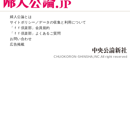
婦人公論とは
サイトポリシー／データの収集と利用について
「ｆｆ倶楽部」会員規約
「ｆｆ倶楽部」よくあるご質問
お問い合わせ
広告掲載
CHUOKORON-SHINSHA,INC.All right reserved