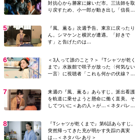
対抗心から勝家に嫁いだ市。三法師を取
り戻すため、小一郎が動き出し「信長の
葬儀」を仕掛けるが…＜ネタバレあり＞
5
『風、薫る』次週予告。東京に戻ったり
ん。シマケンと横沢が遭遇。「好きで
す」と告げたのは…
6
＜3人って誰のこと？＞『Tシャツが乾く
まで』水族館で咲子が放った〈何気ない
一言〉に視聴者「これも何かの伏線？」
「子どもの話だと…」
7
来週の『風、薫る』あらすじ。派出看護
を軌道に乗せようと懸命に働く直美。そ
してついに＜あの人＞が…＜ネタバレあ
り＞
8
『Tシャツが乾くまで』第6話あらすじ。
突然帰ってきた充が明かす失踪の真実
は…＜ネタバレあり＞