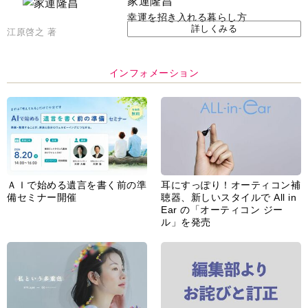
家運隆昌
幸運を招き入れる暮らし方
詳しくみる
江原啓之 著
インフォメーション
ＡＩで始める遺言を書く前の準
耳にすっぽり！オーティコン補
備セミナー開催
聴器、新しいスタイルで All in
Ear の「オーティコン ジー
ル」を発売