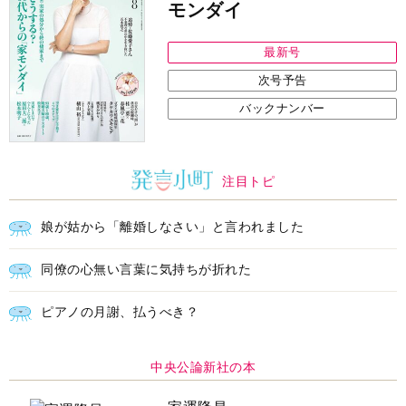
モンダイ
最新号
次号予告
バックナンバー
注目トピ
娘が姑から「離婚しなさい」と言われました
同僚の心無い言葉に気持ちが折れた
ピアノの月謝、払うべき？
中央公論新社の本