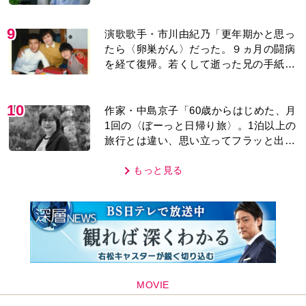
9
演歌歌手・市川由紀乃「更年期かと思っ
たら〈卵巣がん〉だった。９ヵ月の闘病
を経て復帰。若くして逝った兄の手紙を
今も支えに」【2026上半期BEST】
10
作家・中島京子「60歳からはじめた、月
1回の〈ぼーっと日帰り旅〉。1泊以上の
旅行とは違い、思い立ってフラッと出か
けられるのがいいところ」【2026上半期
BEST】
もっと見る
MOVIE