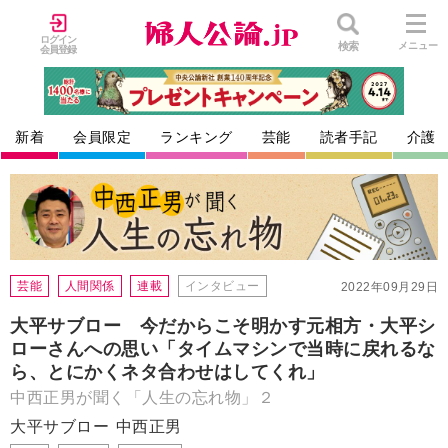
ログイン
検索
メニュー
会員登録
新着
会員限定
ランキング
芸能
読者手記
介護
芸能
人間関係
連載
インタビュー
2022年09月29日
大平サブロー 今だからこそ明かす元相方・大平シ
ローさんへの思い「タイムマシンで当時に戻れるな
ら、とにかくネタ合わせはしてくれ」
中西正男が聞く「人生の忘れ物」２
大平サブロー
中西正男