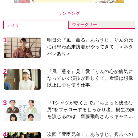
ランキング
ウイークリー
デイリー
1
明日の『風、薫る』あらすじ。りんの元
には思わぬ来訪者がやってきて…＜ネタ
バレあり＞
2
『風、薫る』見上愛「りんの心が病気に
なっていく演技が難しくて。看護は想像
以上に心を使う仕事」
3
『Tシャツが乾くまで』“ちょっと残念な
男”をフォローするしっかり者。樹生の妹
を演じるのは、齋藤飛鳥さん＜キャスト
紹介＞
4
次回『豊臣兄弟！』あらすじ。秀吉への