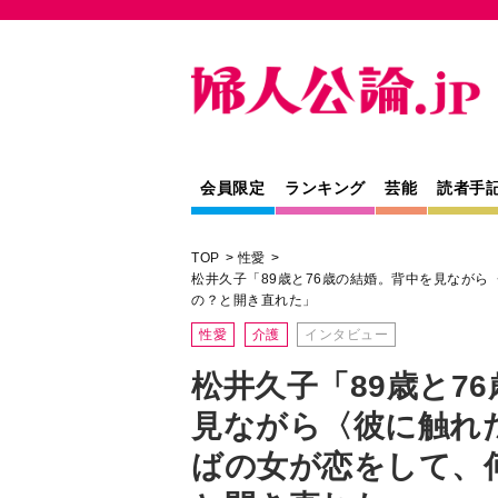
会員限定
ランキング
芸能
読者手
TOP
性愛
松井久子「89歳と76歳の結婚。背中を見ながら
の？と開き直れた」
性愛
介護
インタビュー
松井久子「89歳と7
見ながら〈彼に触れ
ばの女が恋をして、