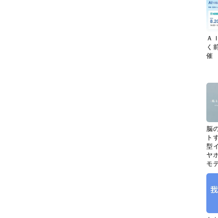
Ａ
く
催
脳
ト
型イ
ヤホ
モ