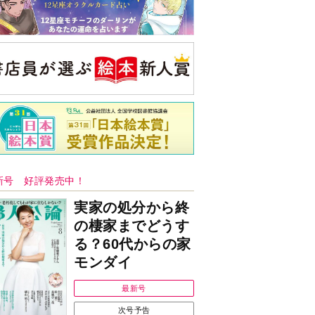
新号 好評発売中！
実家の処分から終
の棲家までどうす
る？60代からの家
モンダイ
最新号
次号予告