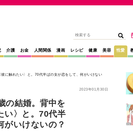
記
介護
お金
人間関係
漫画
レシピ
健康
美容
性愛
〈彼に触れたい〉と。70代半ばの女が恋をして、何がいけない
2023年01月30日
6歳の結婚。背中を
たい〉と。70代半
何がいけないの？