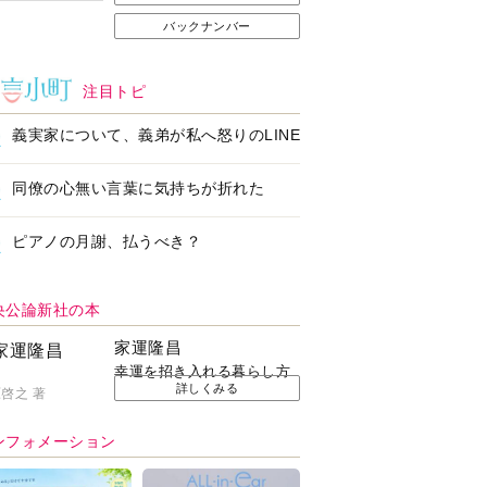
バックナンバー
注目トピ
義実家について、義弟が私へ怒りのLINE
同僚の心無い言葉に気持ちが折れた
ピアノの月謝、払うべき？
央公論新社の本
家運隆昌
幸運を招き入れる暮らし方
詳しくみる
啓之 著
ンフォメーション