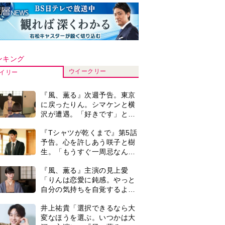
ンキング
ウイークリー
イリー
『風、薫る』次週予告。東京
に戻ったりん。シマケンと横
沢が遭遇。「好きです」と告
げたのは…
『Tシャツが乾くまで』第5話
予告。心を許しあう咲子と樹
生。「もうすぐ一周忌なんで
それが過ぎたら…」＜ネタバ
『風、薫る』主演の見上愛
レあり＞
「りんは恋愛に鈍感。やっと
自分の気持ちを自覚するよう
に」
井上祐貴「選択できるなら大
変なほうを選ぶ。いつかは大