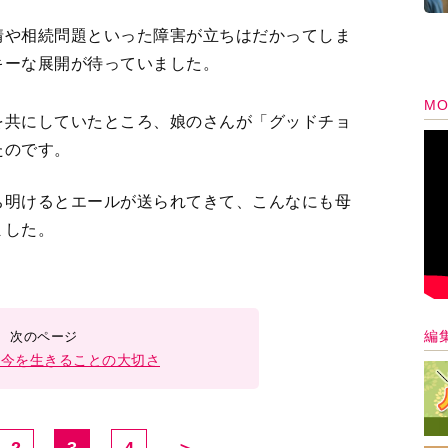
情や相続問題といった障害が立ちはだかってしま
キーな展開が待っていました。
MO
を共にしていたところ、娘のさんが「グッドチョ
たのです。
ち明けるとエールが送られてきて、こんなにも母
ました。
編
て今を生きることの大切さ
2
3
4
＞