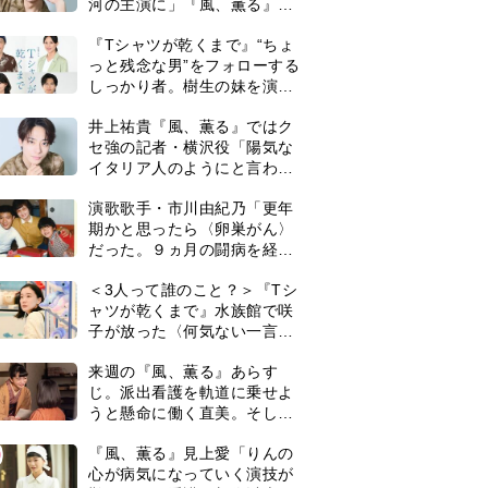
河の主演に」『風、薫る』で
は横沢役
『Tシャツが乾くまで』“ちょ
っと残念な男”をフォローする
しっかり者。樹生の妹を演じ
るのは、齋藤飛鳥さん＜キャ
井上祐貴『風、薫る』ではク
スト紹介＞
セ強の記者・横沢役「陽気な
イタリア人のようにと言われ
て」
演歌歌手・市川由紀乃「更年
期かと思ったら〈卵巣がん〉
だった。９ヵ月の闘病を経て
復帰。若くして逝った兄の手
＜3人って誰のこと？＞『Tシ
紙を今も支えに」【2026上半
ャツが乾くまで』水族館で咲
期BEST】
子が放った〈何気ない一言〉
に視聴者「これも何かの伏
来週の『風、薫る』あらす
線？」「子どもの話だと…」
じ。派出看護を軌道に乗せよ
うと懸命に働く直美。そして
ついに＜あの人＞が…＜ネタ
0
『風、薫る』見上愛「りんの
バレあり＞
心が病気になっていく演技が