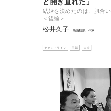
と開き直れた」
結婚を決めたのは、肌合
＜後編＞
松井久子
映画監督、作家
セカンドライフ
再婚
夫婦