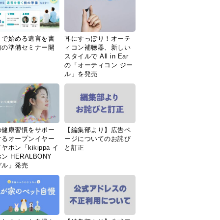
Ｉで始める遺言を書
耳にすっぽり！オーテ
前の準備セミナー開
ィコン補聴器、新しい
スタイルで All in Ear
の「オーティコン ジー
ル」を発売
の健康習慣をサポー
【編集部より】広告ペ
するオープンイヤー
ージについてのお詫び
ヤホン「kikippa イ
と訂正
ン HERALBONY
デル」発売