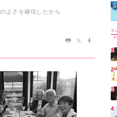
いのよさを確信したから
ラ
デ
1
2
3
4