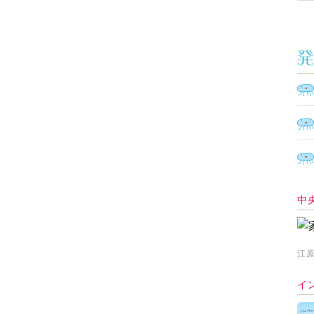
中
江原
イ