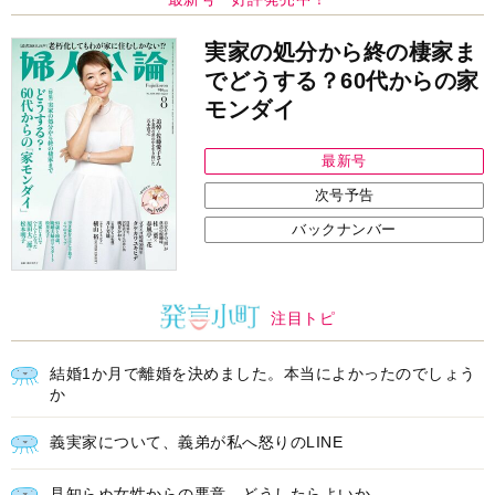
次号予告
バックナンバー
注目トピ
結婚1か月で離婚を決めました。本当によかったのでしょう
か
義実家について、義弟が私へ怒りのLINE
見知らぬ女性からの悪意 どうしたらよいか
中央公論新社の本
家運隆昌
幸運を招き入れる暮らし方
詳しくみる
江原啓之 著