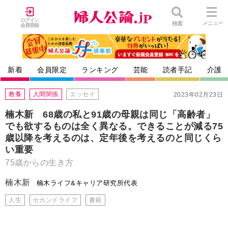
ログイン
検索
メニュー
会員登録
新着
会員限定
ランキング
芸能
読者手記
介護
教養
人間関係
エッセイ
2023年02月23日
楠木新 68歳の私と91歳の母親は同じ「高齢者」
でも欲するものは全く異なる。できることが減る75
歳以降を考えるのは、定年後を考えるのと同じくら
い重要
75歳からの生き方
楠木新
楠木ライフ&キャリア研究所代表
人生
セカンドライフ
書籍