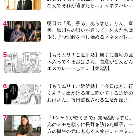
5
【もうムリ！ご近所姑】勝手に自宅の庭
へ入ってくるおばさん。善意がどんどん
エスカレートして…【第2話】
6
【もうムリ！ご近所姑】「今日はどこ行
くん？」出かける度に聞いてくる近所の
おばさん。毎日監視される生活が始ま
り…【第1話】
7
『Tシャツが乾くまで』第5話あらすじ。
充のメモを頼りに長野を訪ねた咲子。一
方の樹生の元にもある人物が…＜ネタバ
レあり＞
8
マラソンを始めた夫。休みはいつも大会
や練習会。さらに早朝からルンルンでマ
ラソン仲間の女性をお迎えに行くように
なり…
9
古代ギリシアの『植物誌』を82歳で完