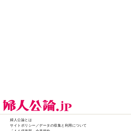
婦人公論とは
サイトポリシー／データの収集と利用について
「ｆｆ倶楽部」会員規約
「ｆｆ倶楽部」よくあるご質問
お問い合わせ
広告掲載
CHUOKORON-SHINSHA,INC.All right reserved