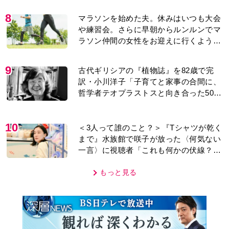
訳・小川洋子「子育てと家事の合間に、
哲学者テオプラストスと向き合った50
年」
10
＜3人って誰のこと？＞『Tシャツが乾く
まで』水族館で咲子が放った〈何気ない
一言〉に視聴者「これも何かの伏線？」
「子どもの話だと…」
もっと見る
MOVIE