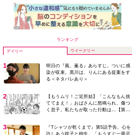
ウイークリー
デイリー
1
明日の『風、薫る』あらすじ。ついに感
染が収束。黒川は、りんにある提案をす
る＜ネタバレあり＞
2
【もうムリ！ご近所姑】「こんなもん捨
ててまえ！」おばさんに怒鳴られ、傷つ
く息子。私たちが取った行動は…【第3
話】
3
『Tシャツが乾くまで』第5話予告。心を
許しあう咲子と樹生。「もうすぐ一周忌
なんでそれが過ぎたら…」＜ネタバレあ
り＞
4
明日の『風、薫る』あらすじ。りん、直
美、黒川らの思いが通じて、村人たちは
少しずつ理解を示し始める＜ネタバレあ
り＞