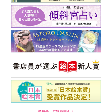
最新号 好評発売中！
実家の処分から終の棲家ま
でどうする？60代からの家
モンダイ
最新号