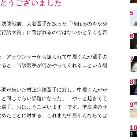
がとうございました
5
、決勝戦前、大谷選手が放った「憧れるのをやめ
流行語大賞」に選ばれるのではないかと早くも言
6
た。アナウンサーから振られて中居くんが選手の
7
すると、当該選手が何かやってくれる…という場
8
不調が続いた村上宗隆選手に対し、中居くんがか
」と同じぐらい話題になった、「やっと起きてく
9
上選手、おはようございます」です。準決勝のサ
覚めたことに対する、これまた中居くんならでは
1