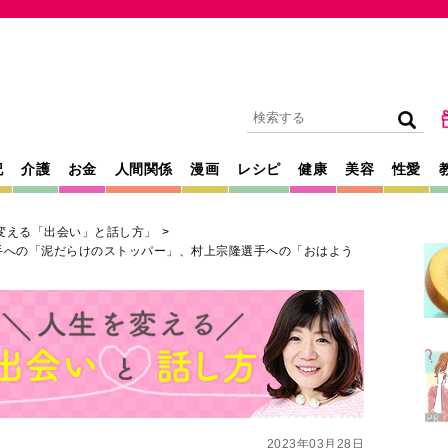
記
介護
お金
人間関係
漫画
レシピ
健康
美容
性愛
変える「出会い」と話し方」
手への「泥だらけのストッパー」、村上宗隆選手への「おはよう
2023年03月28日