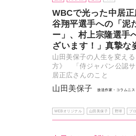
WBCで光った中居
谷翔平選手への「泥
ー」、村上宗隆選手
ざいます！」真摯な
山田美保子の人生を変える
方》 「侍ジャパン公認
居正広さんのこと
山田美保子
放送作家・コラムニス
WEBオリジナル
山田美保子
野球
プ