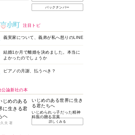
バックナンバー
注目トピ
義実家について、義弟が私へ怒りのLINE
結婚1か月で離婚を決めました。本当に
よかったのでしょうか
ピアノの月謝、払うべき？
央公論新社の本
いじめのある世界に生き
る君たちへ
いじめられっ子だった精神
科医の贈る言葉
詳しくみる
久夫 著