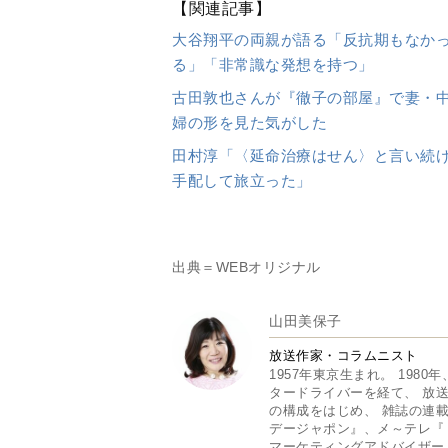
【関連記事】
大谷翔平の両親が語る「反抗期もなか
る」「非常識な発想を持つ」
古田敦也さんが『徹子の部屋』で妻・
婦の形を見た気がした
田村淳「〈延命治療はせん〉と言い続け
手配して旅立った」
出典＝WEBオリジナル
山田美保子
放送作家・コラムニスト
1957年東京生まれ。 198
タードライバーを経て、 放
の構成をはじめ、 雑誌の連載
デージャポン』、メ～テレ『
マーケティングアドバイザー