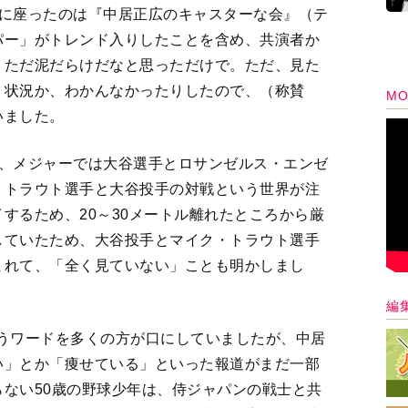
席に座ったのは『中居正広のキャスターな会』（テ
パー」がトレンド入りしたことを含め、共演者か
、ただ泥だらけだなと思っただけで。ただ、見た
う状況か、わかんなかったりしたので、（称賛
MO
いました。
表、メジャーでは大谷選手とロサンゼルス・エンゼ
・トラウト選手と大谷投手の対戦という世界が注
するため、20～30メートル離れたところから厳
していたため、大谷投手とマイク・トラウト選手
まれて、「全く見ていない」ことも明かしまし
編
いうワードを多くの方が口にしていましたが、中居
い」とか「痩せている」といった報道がまだ一部
ない50歳の野球少年は、侍ジャパンの戦士と共