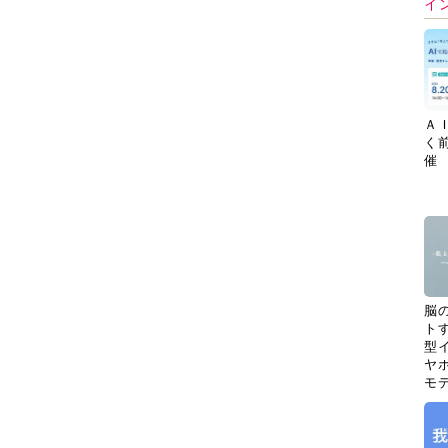
イ
Ａ
く
催
脳
ト
型イ
ヤホ
モ