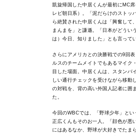
凱旋帰国した中居くんが最初にMC
レビ朝日系）。「泥だらけのストッ
ら絶賛された中居くんは「興奮して
まんまを」と謙遜。「日本がどうい
は）今日、知りました」とも言って
さらにアメリカとの決勝戦での9回
ルスのチームメイトでもあるマイク
目した場面。中居くんは、スタンバイ
しい通行チェックを受けながら移動
の対戦を、背の高い外国人記者に囲
た。
今回のWBCでは、「野球少年」と
正広くんもそのお一人。「顔色が悪
にはあるなか、野球が大好きでたまら