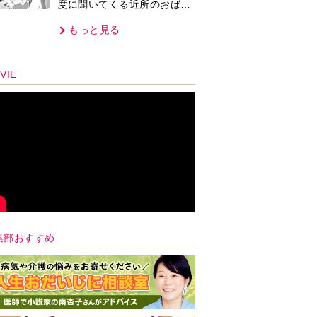
度に聞いてくる近所のおばさ
ん。毎日監視される生活が始
もっと見る
まり…【第1話】
VIE
集部おすすめ