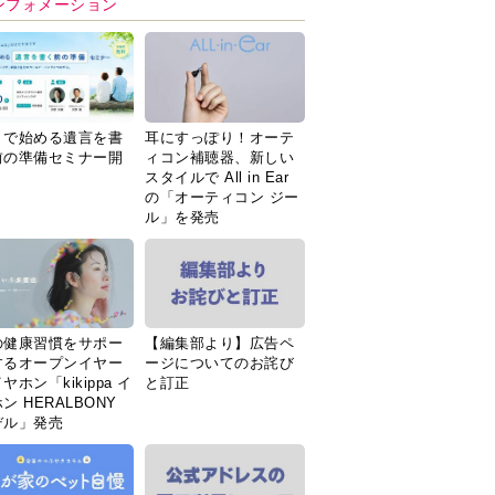
ンフォメーション
Ｉで始める遺言を書
耳にすっぽり！オーテ
前の準備セミナー開
ィコン補聴器、新しい
スタイルで All in Ear
の「オーティコン ジー
ル」を発売
の健康習慣をサポー
【編集部より】広告ペ
するオープンイヤー
ージについてのお詫び
ヤホン「kikippa イ
と訂正
ン HERALBONY
デル」発売