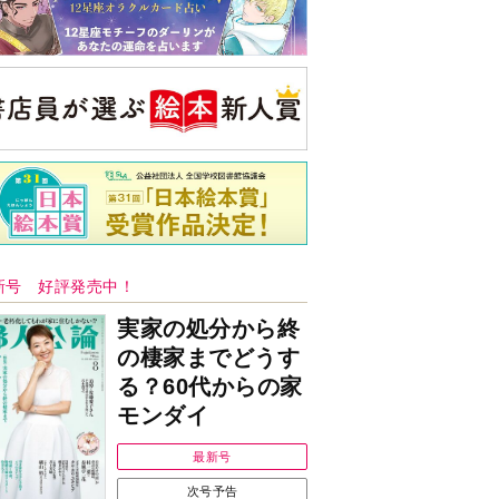
新号 好評発売中！
実家の処分から終
の棲家までどうす
る？60代からの家
モンダイ
最新号
次号予告