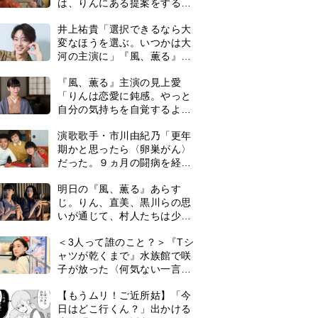
は、りんにある提案をする＜
ネタバレあり＞
井上祐貴「選択できるなら大
変なほうを選ぶ。いつかは大
河の主演に」『風、薫る』で
は横沢役
『風、薫る』主演の見上愛
「りんは恋愛に鈍感。やっと
自分の気持ちを自覚するよう
に」
演歌歌手・市川由紀乃「更年
期かと思ったら〈卵巣がん〉
だった。９ヵ月の闘病を経て
復帰。若くして逝った兄の手
明日の『風、薫る』あらす
紙を今も支えに」【2026上半
じ。りん、直美、黒川らの思
期BEST】
いが通じて、村人たちは少し
ずつ理解を示し始める＜ネタ
＜3人って誰のこと？＞『Tシ
バレあり＞
ャツが乾くまで』水族館で咲
子が放った〈何気ない一言〉
に視聴者「これも何かの伏
0
【もうムリ！ご近所姑】「今
線？」「子どもの話だと…」
日はどこ行くん？」出かける