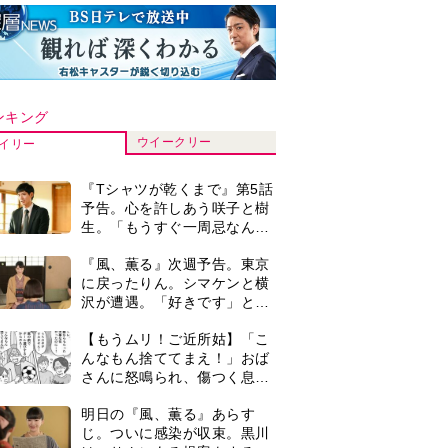
ンキング
ウイークリー
イリー
『Tシャツが乾くまで』第5話
予告。心を許しあう咲子と樹
生。「もうすぐ一周忌なんで
それが過ぎたら…」＜ネタバ
『風、薫る』次週予告。東京
レあり＞
に戻ったりん。シマケンと横
沢が遭遇。「好きです」と告
げたのは…
【もうムリ！ご近所姑】「こ
んなもん捨ててまえ！」おば
さんに怒鳴られ、傷つく息
子。私たちが取った行動は…
明日の『風、薫る』あらす
【第3話】
じ。ついに感染が収束。黒川