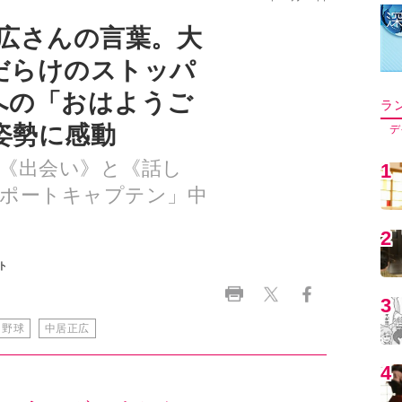
正広さんの言葉。大
だらけのストッパ
への「おはようご
ラ
姿勢に感動
デ
《出会い》と《話し
1
サポートキャプテン」中
2
ト
3
ロ野球
中居正広
4