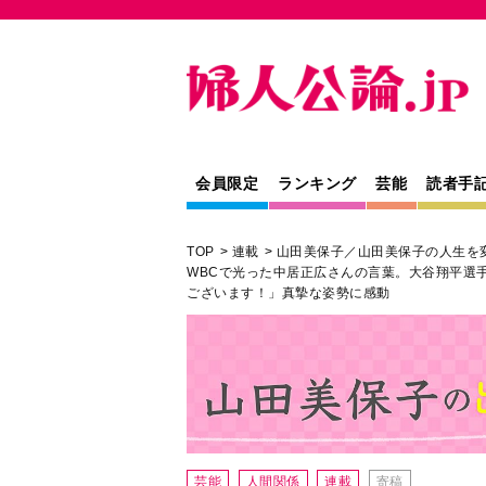
会員限定
ランキング
芸能
読者手
TOP
連載
山田美保子／山田美保子の人生を
WBCで光った中居正広さんの言葉。大谷翔平選
ございます！」真摯な姿勢に感動
芸能
人間関係
連載
寄稿