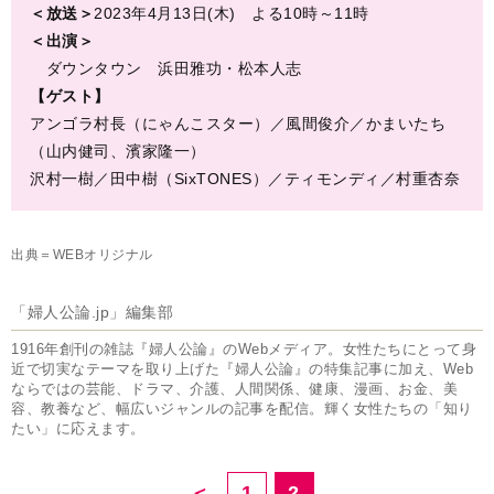
＜放送＞
2023年4月13日(木) よる10時～11時
＜出演＞
ダウンタウン 浜田雅功・松本人志
【ゲスト】
アンゴラ村長（にゃんこスター）／風間俊介／かまいたち
（山内健司、濱家隆一）
沢村一樹／田中樹（SixTONES）／ティモンディ／村重杏奈
出典＝WEBオリジナル
「婦人公論.jp」編集部
1916年創刊の雑誌『婦人公論』のWebメディア。女性たちにとって身
近で切実なテーマを取り上げた『婦人公論』の特集記事に加え、Web
ならではの芸能、ドラマ、介護、人間関係、健康、漫画、お金、美
容、教養など、幅広いジャンルの記事を配信。輝く女性たちの「知り
たい」に応えます。
＜
1
2