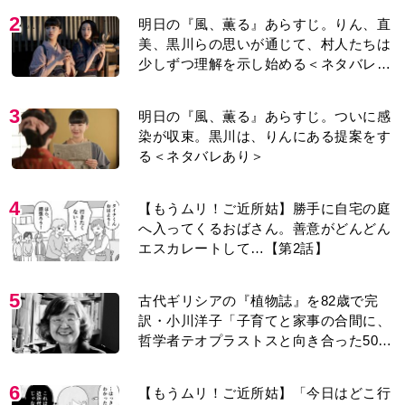
2
明日の『風、薫る』あらすじ。りん、直
美、黒川らの思いが通じて、村人たちは
少しずつ理解を示し始める＜ネタバレあ
り＞
3
明日の『風、薫る』あらすじ。ついに感
染が収束。黒川は、りんにある提案をす
る＜ネタバレあり＞
4
【もうムリ！ご近所姑】勝手に自宅の庭
へ入ってくるおばさん。善意がどんどん
エスカレートして…【第2話】
5
古代ギリシアの『植物誌』を82歳で完
訳・小川洋子「子育てと家事の合間に、
哲学者テオプラストスと向き合った50
年」
6
【もうムリ！ご近所姑】「今日はどこ行