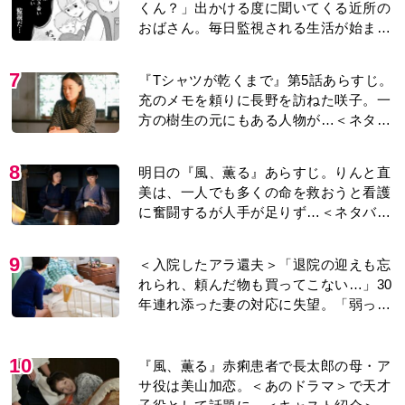
くん？」出かける度に聞いてくる近所の
おばさん。毎日監視される生活が始ま
り…【第1話】
7
『Tシャツが乾くまで』第5話あらすじ。
充のメモを頼りに長野を訪ねた咲子。一
方の樹生の元にもある人物が…＜ネタバ
レあり＞
8
明日の『風、薫る』あらすじ。りんと直
美は、一人でも多くの命を救おうと看護
に奮闘するが人手が足りず…＜ネタバレ
あり＞
9
＜入院したアラ還夫＞「退院の迎えも忘
れられ、頼んだ物も買ってこない…」30
年連れ添った妻の対応に失望。「弱った
時こそ助け合うのが夫婦では」との訴え
に女性たちの反応は…
10
『風、薫る』赤痢患者で長太郎の母・ア
サ役は美山加恋。＜あのドラマ＞で天才