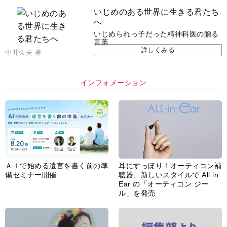
いじめのある世界に生きる君たち
へ
いじめられっ子だった精神科医の贈る
言葉
詳しくみる
中井久夫 著
インフォメーション
ＡＩで始める遺言を書く前の準
耳にすっぽり！オーティコン補
備セミナー開催
聴器、新しいスタイルで All in
Ear の「オーティコン ジー
ル」を発売