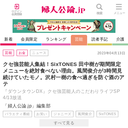
ログイン
検索
メニュー
会員登録
新着
会員限定
ランキング
芸能
読者手記
介護
芸能
お金
ニュース
2023年04月13日
クセ強芸能人集結！SixTONES 田中樹が期間限定
メニューを絶対食べない理由。風間俊介が3時間見
続けていたモノ。沢村一樹の食べ過ぎを防ぐ酒のア
テ
『ダウンタウンDX』クセ強芸能人のこだわりライフSP
4/13放送
「婦人公論.jp」編集部
バラエティ番組
お笑い
ジャニーズ
風間俊介
SixTONES