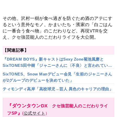
その他、沢村一樹が食べ過ぎを防ぐため酒のアテにす
るという意外なモノ、かまいたち・濱家の「白ごはん
に一番合う食べ物」のこだわりなど、再現VTRを交
え、クセ強芸能人のこだわりライフを大公開。
【関連記事】
『DREAM BOYS』新キャストはSexy Zone菊池風磨と
SixTONES田中樹「ジャニーさんに〈不良〉と言われていた
２人が！」
SixTONES、Snow Manデビュー会見「生前のジャニーさん
が2グループのデビューを決めていた」
ティモンディ高岸「高校球児→芸人 異色のキャリアの理由」
『ダウンタウンDX
クセ強芸能人のこだわりライ
』
フSP
(
公式サイト
）