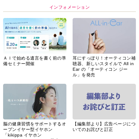
インフォメーション
ＡＩで始める遺言を書く前の準
耳にすっぽり！オーティコン補
備セミナー開催
聴器、新しいスタイルで All in
Ear の「オーティコン ジー
ル」を発売
脳の健康習慣をサポートするオ
【編集部より】広告ページにつ
ープンイヤー型イヤホン
いてのお詫びと訂正
「kikippa イヤホン