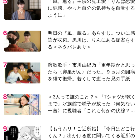
5
『風、薫る』主演の見上愛「りんは恋愛
に鈍感。やっと自分の気持ちを自覚する
ように」
6
明日の『風、薫る』あらすじ。ついに感
染が収束。黒川は、りんにある提案をす
る＜ネタバレあり＞
7
演歌歌手・市川由紀乃「更年期かと思っ
たら〈卵巣がん〉だった。９ヵ月の闘病
を経て復帰。若くして逝った兄の手紙を
今も支えに」【2026上半期BEST】
8
＜3人って誰のこと？＞『Tシャツが乾く
まで』水族館で咲子が放った〈何気ない
一言〉に視聴者「これも何かの伏線？」
「子どもの話だと…」
9
【もうムリ！ご近所姑】「今日はどこ行
くん？」出かける度に聞いてくる近所の