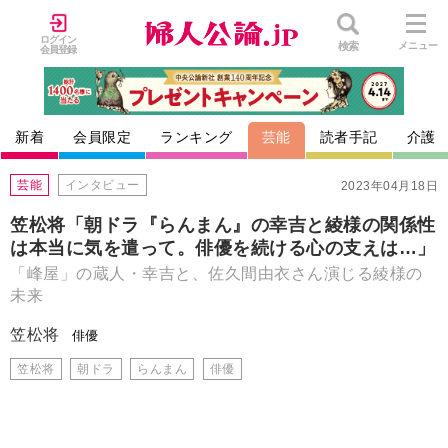
ログイン
検索
メニュー
会員登録
新着
会員限定
ランキング
芸能
読者手記
介護
芸能
インタビュー
2023年04月18日
笠松将「朝ドラ『らんまん』の幸吉と綾様の関係性
は本当に気を遣って。俳優を続ける心の支えは…」
「峰屋」の蔵人・幸吉と、佐久間由衣さん演じる綾様の
未来
笠松将
俳優
笠松将
朝ドラ
らんまん
俳優