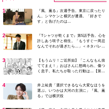
1
『風、薫る』次週予告。東京に戻ったり
ん。シマケンと横沢が遭遇。「好きで
す」と告げたのは…
2
『Tシャツが乾くまで』第5話予告。心を
許しあう咲子と樹生。「もうすぐ一周忌
なんでそれが過ぎたら…」＜ネタバレあ
り＞
3
【もうムリ！ご近所姑】「こんなもん捨
ててまえ！」おばさんに怒鳴られ、傷つ
く息子。私たちが取った行動は…【第3
話】
4
井上祐貴「選択できるなら大変なほうを
選ぶ。いつかは大河の主演に」『風、薫
る』では横沢役