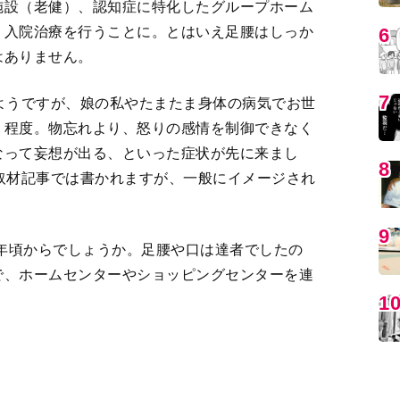
ようですが、娘の私やたまたま身体の病気でお世
く程度。物忘れより、怒りの感情を制御できなく
なって妄想が出る、といった症状が先に来まし
MO
取材記事では書かれますが、一般にイメージされ
1年頃からでしょうか。足腰や口は達者でしたの
で、ホームセンターやショッピングセンターを連
新鮮な刺激に溢れたそうした場所は“遊園地”。
側から湧いてくる怒りのエネルギーを楽しい感情
編
し、歩き疲れてよく眠ります。他人の介在は頑な
ービスなど在宅介護サービスは使えず、そんな形