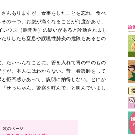
、と自分自身の検診を受け
3
4
5
＞
最