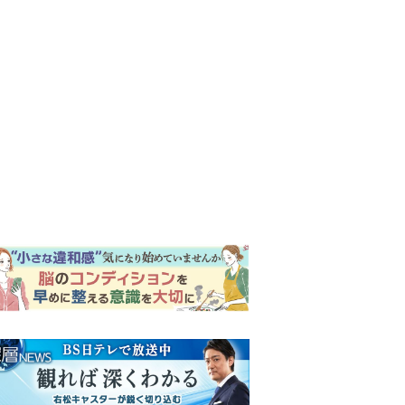
ンキング
ウイークリー
イリー
『Tシャツが乾くまで』第5話
予告。心を許しあう咲子と樹
生。「もうすぐ一周忌なんで
それが過ぎたら…」＜ネタバ
明日の『風、薫る』あらす
レあり＞
じ。ついに感染が収束。黒川
は、りんにある提案をする＜
ネタバレあり＞
【もうムリ！ご近所姑】「こ
んなもん捨ててまえ！」おば
さんに怒鳴られ、傷つく息
子。私たちが取った行動は…
明日の『風、薫る』あらす
【第3話】
じ。りん、直美、黒川らの思