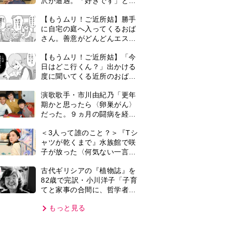
てと家事の合間に、哲学者テ
オプラストスと向き合った50
もっと見る
年」
VIE
集部おすすめ