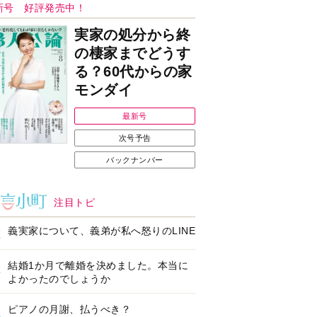
Ｉで始める遺言を書
耳にすっぽり！オーテ
前の準備セミナー開
ィコン補聴器、新しい
スタイルで All in Ear
の「オーティコン ジー
ル」を発売
の健康習慣をサポー
【編集部より】広告ペ
するオープンイヤー
ージについてのお詫び
ヤホン「kikippa イ
と訂正
ン HERALBONY
デル」発売