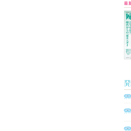
Ａ
く
催
脳
ト
型イ
ヤホ
モ