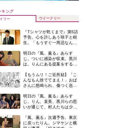
いが通じて、村人たちは少し
ずつ理解を示し始める＜ネタ
『風、薫る』次週予告。東京
バレあり＞
に戻ったりん。シマケンと横
沢が遭遇。「好きです」と告
げたのは…
【もうムリ！ご近所姑】勝手
に自宅の庭へ入ってくるおば
さん。善意がどんどんエスカ
レートして…【第2話】
【もうムリ！ご近所姑】「今
日はどこ行くん？」出かける
度に聞いてくる近所のおばさ
ん。毎日監視される生活が始
演歌歌手・市川由紀乃「更年
まり…【第1話】
期かと思ったら〈卵巣がん〉
だった。９ヵ月の闘病を経て
復帰。若くして逝った兄の手
＜3人って誰のこと？＞『Tシ
紙を今も支えに」【2026上半
ャツが乾くまで』水族館で咲
期BEST】
子が放った〈何気ない一言〉
に視聴者「これも何かの伏
0
古代ギリシアの『植物誌』を
線？」「子どもの話だと…」
82歳で完訳・小川洋子「子育