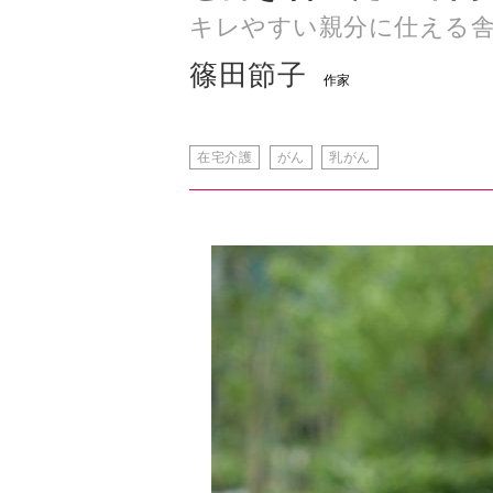
在宅介護
がん
乳がん