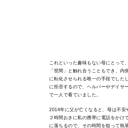
2014年に父が亡くなると、母は不
２時間おきに私の携帯に電話をかけて
に落ちるので、その時間を狙って執
短期記憶がなくなると困ることはた
物があればあるだけ食べるというの
17年11月、腹痛がひどくなり病院
た。家に帰って、寝ているうちに吐
ことで、入院を勧められました。
病棟で治療が始まったとたん、案の
を出す処置をしなければならないの
いたので医者や医療への根強い不信
くひどい目にあっていると受け止め
た。