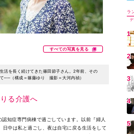
5
すべての写真を見る
6
生活を長く続けてきた篠田節子さん。2年前、その
て──（構成＝篠藤ゆり 撮影＝大河内禎）
7
借りる介護へ
8
の認知症専門病棟で過ごしています。以前『婦人
は、日中は私と過ごし、夜は自宅に戻る生活をして
9
施設（老健）、認知症に特化したグループホーム
り入院治療を行うことに。とはいえ足腰はしっか
1
はありません。