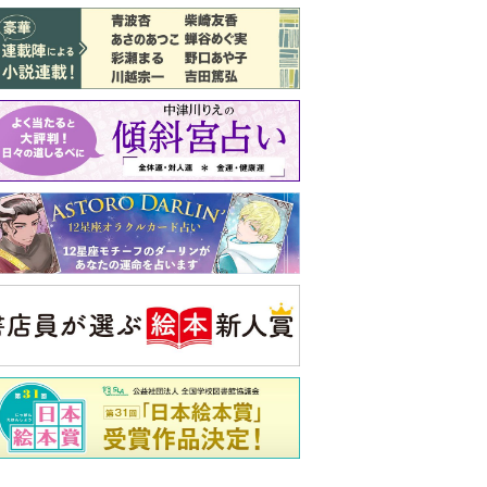
バックナンバー
注目トピ
義実家について、義弟が私へ怒りのLINE
結婚1か月で離婚を決めました。本当に
よかったのでしょうか
ピアノの月謝、払うべき？
央公論新社の本
家運隆昌
幸運を招き入れる暮らし方
詳しくみる
啓之 著
ンフォメーション