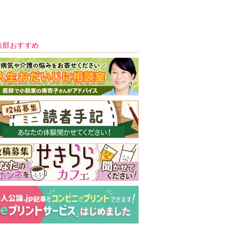
新号 好評発売中！
実家の処分から終
の棲家までどうす
る？60代からの家
モンダイ
最新号
次号予告