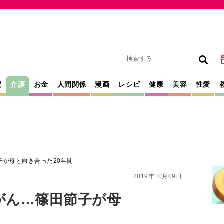
記
介護
お金
人間関係
漫画
レシピ
健康
美容
性愛
子が母と向き合った20年間
2019年10月09日
がん…篠田節子が母
舎弟みたいに