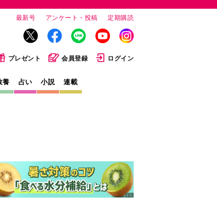
最新号
アンケート・投稿
定期購読
プレゼント
会員登録
ログイン
教養
占い
小説
連載