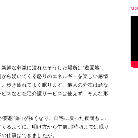
安や妄想傾向が強くなり、自宅に戻った夜間も１、
くるように。明け方から午前10時頃までは眠り
筆の仕事はできましたが。
くさんありますが、食事をしたことを忘れ、食べ
もその一つ。お腹が痛くなることが何度かあり、
でイレウス（腸閉塞）の疑いがあると診断されまし
いたりしたら窒息や誤嚥性肺炎の危険もあるとの
定、たいへんなことに。管を入れて胃の中のもの
ですが、本人にはわからない。昔、看護師をして
感と拒否感があって、説明に納得しない。とにか
、「せっちゃん、警察を呼んで」と叫んでいまし