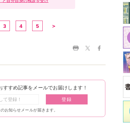
中
江原
イ