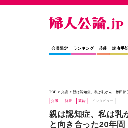
会員限定
ランキング
芸能
読者手
TOP
介護
親は認知症、私は乳がん…篠田節
介護
健康
芸能
インタビュー
親は認知症、私は乳
と向き合った20年間
キレやすい親分に仕える
篠田節子
作家