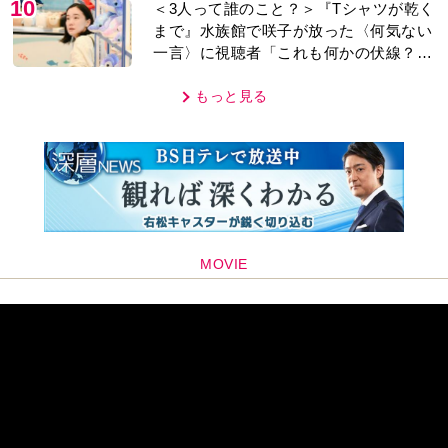
10
＜3人って誰のこと？＞『Tシャツが乾く
まで』水族館で咲子が放った〈何気ない
一言〉に視聴者「これも何かの伏線？」
「子どもの話だと…」
もっと見る
MOVIE