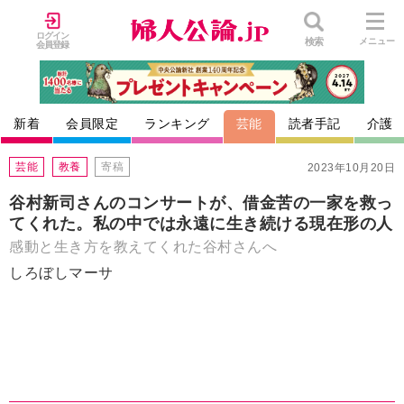
ログイン
検索
メニュー
会員登録
新着
会員限定
ランキング
芸能
読者手記
介護
芸能
教養
寄稿
2023年10月20日
谷村新司さんのコンサートが、借金苦の一家を救っ
てくれた。私の中では永遠に生き続ける現在形の人
感動と生き方を教えてくれた谷村さんへ
しろぼしマーサ