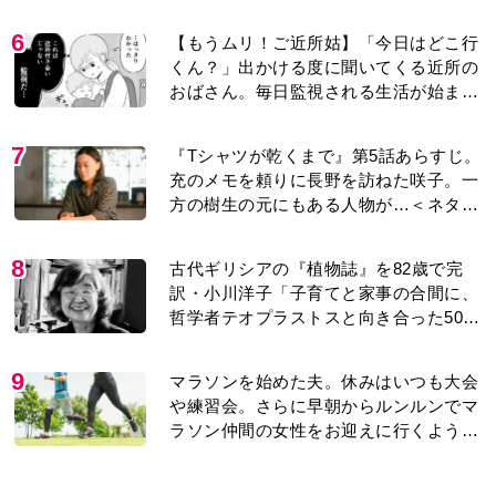
6
【もうムリ！ご近所姑】「今日はどこ行
くん？」出かける度に聞いてくる近所の
おばさん。毎日監視される生活が始ま
り…【第1話】
7
『Tシャツが乾くまで』第5話あらすじ。
充のメモを頼りに長野を訪ねた咲子。一
方の樹生の元にもある人物が…＜ネタバ
レあり＞
8
古代ギリシアの『植物誌』を82歳で完
訳・小川洋子「子育てと家事の合間に、
哲学者テオプラストスと向き合った50
年」
9
マラソンを始めた夫。休みはいつも大会
や練習会。さらに早朝からルンルンでマ
ラソン仲間の女性をお迎えに行くように
なり…