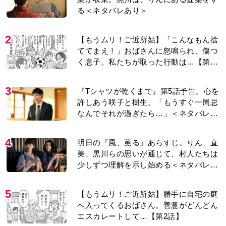
る＜ネタバレあり＞
2
【もうムリ！ご近所姑】「こんなもん捨
ててまえ！」おばさんに怒鳴られ、傷つ
く息子。私たちが取った行動は…【第3
話】
3
『Tシャツが乾くまで』第5話予告。心を
許しあう咲子と樹生。「もうすぐ一周忌
なんでそれが過ぎたら…」＜ネタバレあ
り＞
4
明日の『風、薫る』あらすじ。りん、直
美、黒川らの思いが通じて、村人たちは
少しずつ理解を示し始める＜ネタバレあ
り＞
5
【もうムリ！ご近所姑】勝手に自宅の庭
へ入ってくるおばさん。善意がどんどん
エスカレートして…【第2話】