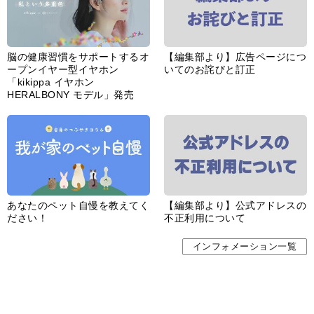
婦人公論とは
サイトポリシー／データの収集と利用について
「ｆｆ倶楽部」会員規約
「ｆｆ倶楽部」よくあるご質問
お問い合わせ
広告掲載
CHUOKORON-SHINSHA,INC.All right reserved