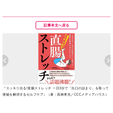
記事本文へ戻る
『スッキリ出る!直腸ストレッチ 一日3分で「出口の詰まり」を取って
便秘を解消するセルフケア』（著：高林孝光／CCCメディアハウス）