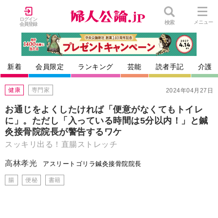
ログイン
検索
メニュー
会員登録
新着
会員限定
ランキング
芸能
読者手記
介護
健康
専門家
2024年04月27日
お通じをよくしたければ「便意がなくてもトイレ
に」。ただし「入っている時間は5分以内！」と鍼
灸接骨院院長が警告するワケ
スッキリ出る！直腸ストレッチ
高林孝光
アスリートゴリラ鍼灸接骨院院長
腸
便秘
書籍