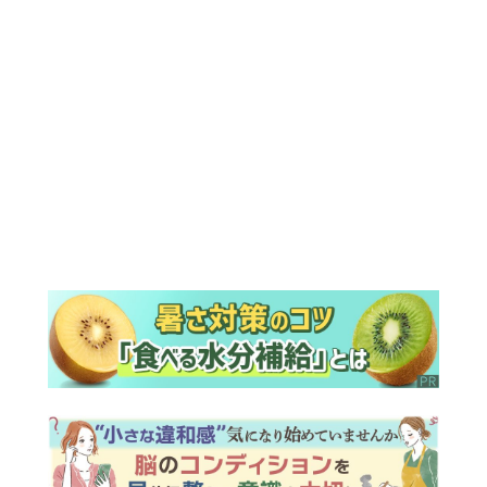
ランキング
ウイークリー
デイリー
1
『Tシャツが乾くまで』“ちょっと残念な
男”をフォローするしっかり者。樹生の妹
を演じるのは、齋藤飛鳥さん＜キャスト
紹介＞
2
『風、薫る』次週予告。東京に戻ったり
ん。シマケンと横沢が遭遇。「好きで
す」と告げたのは…
3
来週の『風、薫る』あらすじ。派出看護
を軌道に乗せようと懸命に働く直美。そ
してついに＜あの人＞が…＜ネタバレあ