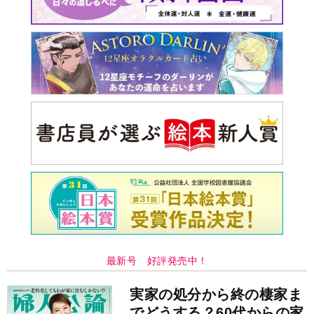
実家の処分から終の棲家ま
でどうする？60代からの家
モンダイ
最新号
次号予告
バックナンバー
注目トピ
娘が姑から「離婚しなさい」と言われました
同僚の心無い言葉に気持ちが折れた
義実家について、義弟が私へ怒りのLINE