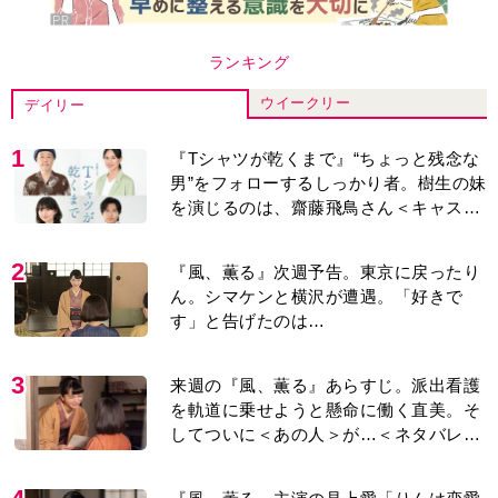
り＞
4
『風、薫る』主演の見上愛「りんは恋愛
に鈍感。やっと自分の気持ちを自覚する
ように」
5
演歌歌手・市川由紀乃「更年期かと思っ
たら〈卵巣がん〉だった。９ヵ月の闘病
を経て復帰。若くして逝った兄の手紙を
今も支えに」【2026上半期BEST】
6
井上祐貴「選択できるなら大変なほうを
選ぶ。いつかは大河の主演に」『風、薫
る』では横沢役
7
『風、薫る』見上愛「りんの心が病気に
なっていく演技が難しくて。看護は想像
以上に心を使う仕事」