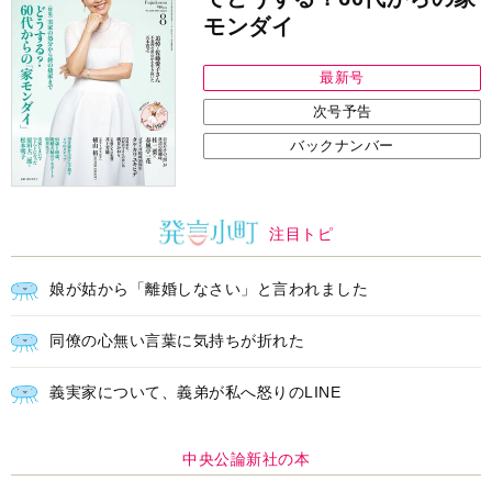
中央公論新社の本
いじめのある世界に生きる君たち
へ
いじめられっ子だった精神科医の贈る
言葉
詳しくみる
中井久夫 著
インフォメーション
ＡＩで始める遺言を書く前の準
耳にすっぽり！オーティコン補
備セミナー開催
聴器、新しいスタイルで All in
Ear の「オーティコン ジー
ル」を発売