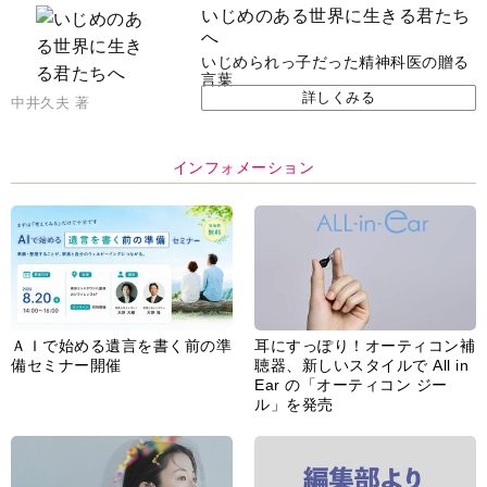
脳の健康習慣をサポートするオ
【編集部より】広告ページにつ
ープンイヤー型イヤホン
いてのお詫びと訂正
「kikippa イヤホン
HERALBONY モデル」発売
あなたのペット自慢を教えてく
【編集部より】公式アドレスの
ださい！
不正利用について
インフォメーション一覧