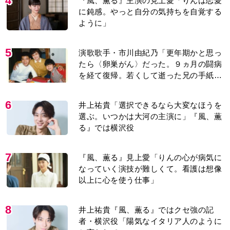
8
井上祐貴『風、薫る』ではクセ強の記
者・横沢役「陽気なイタリア人のように
と言われて」
9
【もうムリ！ご近所姑】「こんなもん捨
ててまえ！」おばさんに怒鳴られ、傷つ
く息子。私たちが取った行動は…【第3
話】
10
『Tシャツが乾くまで』第5話あらすじ。
充のメモを頼りに長野を訪ねた咲子。一
方の樹生の元にもある人物が…＜ネタバ
レあり＞
もっと見る